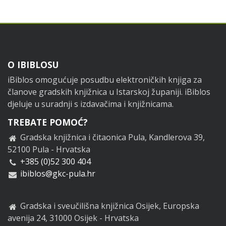
Footer
O IBIBLOSU
iBiblos omogućuje posudbu elektroničkih knjiga za
članove gradskih knjižnica u Istarskoj županiji. iBiblos
djeluje u suradnji s izdavačima i knjižnicama.
TREBATE POMOĆ?
Gradska knjižnica i čitaonica Pula, Kandlerova 39,
52100 Pula - Hrvatska
+385 (0)52 300 404
ibiblos@gkc-pula.hr
Gradska i sveučilišna knjižnica Osijek, Europska
avenija 24, 31000 Osijek - Hrvatska