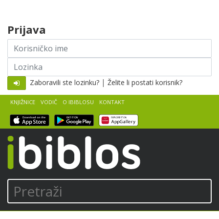
Skip to content
Prijava
Korisničko
ime
Lozinka
|
Zaboravili ste lozinku?
Želite li postati korisnik?
KNJIŽNICE
VODIČ
O IBIBLOSU
KONTAKT
iBiblos
Pretraži