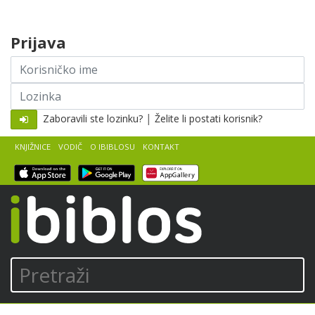
Skip to content
Prijava
Korisničko
ime
Lozinka
|
Zaboravili ste lozinku?
Želite li postati korisnik?
KNJIŽNICE
VODIČ
O IBIBLOSU
KONTAKT
iBiblos
Pretraži