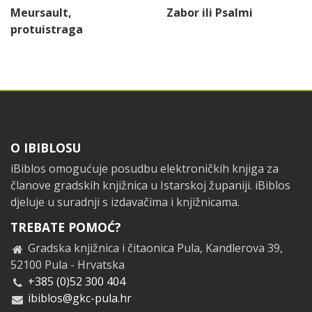
Meursault,
Zabor ili Psalmi
protuistraga
Footer
O IBIBLOSU
iBiblos omogućuje posudbu elektroničkih knjiga za
članove gradskih knjižnica u Istarskoj županiji. iBiblos
djeluje u suradnji s izdavačima i knjižnicama.
TREBATE POMOĆ?
Gradska knjižnica i čitaonica Pula, Kandlerova 39,
52100 Pula - Hrvatska
+385 (0)52 300 404
ibiblos@gkc-pula.hr