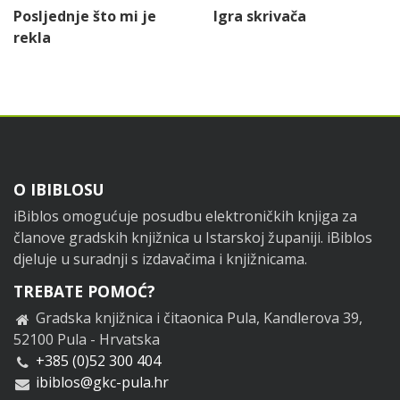
Posljednje što mi je
Igra skrivača
rekla
Footer
O IBIBLOSU
iBiblos omogućuje posudbu elektroničkih knjiga za
članove gradskih knjižnica u Istarskoj županiji. iBiblos
djeluje u suradnji s izdavačima i knjižnicama.
TREBATE POMOĆ?
Gradska knjižnica i čitaonica Pula, Kandlerova 39,
52100 Pula - Hrvatska
+385 (0)52 300 404
ibiblos@gkc-pula.hr