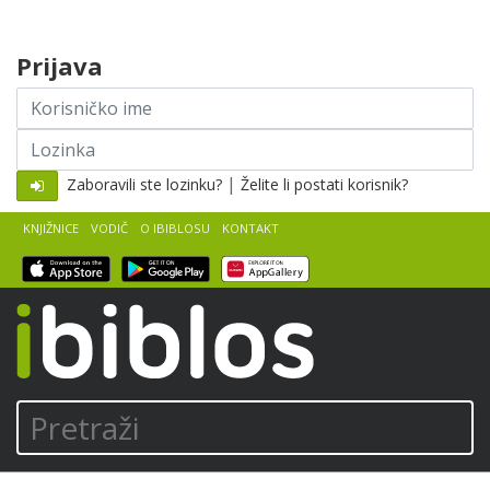
Skip to content
Prijava
Korisničko
ime
Lozinka
|
Zaboravili ste lozinku?
Želite li postati korisnik?
KNJIŽNICE
VODIČ
O IBIBLOSU
KONTAKT
iBiblos
Pretraži