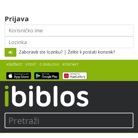
Skip to content
Prijava
Korisničko
ime
Lozinka
|
Zaboravili ste lozinku?
Želite li postati korisnik?
KNJIŽNICE
VODIČ
O IBIBLOSU
KONTAKT
iBiblos
Pretraži