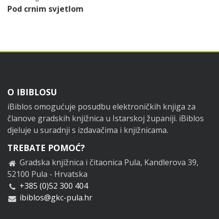
Pod crnim svjetlom
Footer
O IBIBLOSU
iBiblos omogućuje posudbu elektroničkih knjiga za
članove gradskih knjižnica u Istarskoj županiji. iBiblos
djeluje u suradnji s izdavačima i knjižnicama.
TREBATE POMOĆ?
Gradska knjižnica i čitaonica Pula, Kandlerova 39,
52100 Pula - Hrvatska
+385 (0)52 300 404
ibiblos@gkc-pula.hr