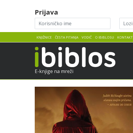
Skip to content
Prijava
Korisničko
Lozin
ime
KNJIŽNICE
ČESTA PITANJA
VODIČ
O IBIBLOSU
KONTAKT
iBib
E-knjige na mreži
Judith
Pretpregled
McNaught
:
Jednom
i