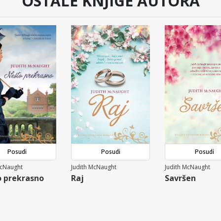
OSTALE KNJIGE AUTORA
Posudi
Posudi
Posudi
McNaught
Judith McNaught
Judith McNaught
 prekrasno
Raj
Savršen