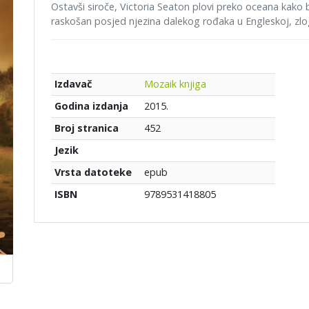
Ostavši siroče, Victoria Seaton plovi preko oceana kako b
raskošan posjed njezina dalekog rođaka u Engleskoj, zlo
Mozaik knjiga
Izdavač
2015.
Godina izdanja
452
Broj stranica
Jezik
epub
Vrsta datoteke
9789531418805
ISBN