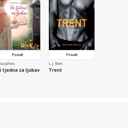
Posudi
Posudi
isa James
L. J. Shen
i tjedna za ljubav
Trent