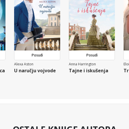
Posudi
Posudi
Alexa Aston
Anna Harrington
Elo
ca
U naručju vojvode
Tajne i iskušenja
Tr