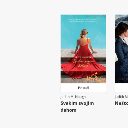
Posudi
Judith McNaught
Judith 
Svakim svojim
Nešto
dahom