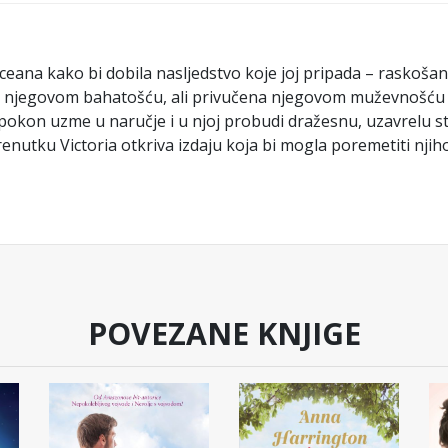
oceana kako bi dobila nasljedstvo koje joj pripada – raskoša
a njegovom bahatošću, ali privučena njegovom muževnošću s
napokon uzme u naručje i u njoj probudi dražesnu, uzavrelu str
renutku Victoria otkriva izdaju koja bi mogla poremetiti nji
POVEZANE KNJIGE