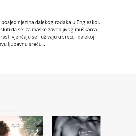
n posjed njezina dalekog rođaka u Engleskoj,
luti da se iza maske zavodljivog muškarca
ast, vjenčaju se i uživaju u sreći… dalekoj
hovu ljubavnu sreću…