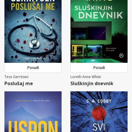
Posudi
Posudi
Tess Gerritsen
Loreth Anne White
Poslušaj me
Sluškinjin dnevnik