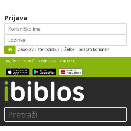
Skip to content
Prijava
Korisničko
ime
Lozinka
|
Zaboravili ste lozinku?
Želite li postati korisnik?
KNJIŽNICE
VODIČ
O IBIBLOSU
KONTAKT
iBiblos
Pretraži