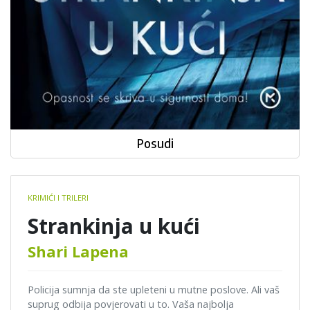
Posudi
Book
KRIMIĆI I TRILERI
details
Strankinja u kući
Shari Lapena
Policija sumnja da ste upleteni u mutne poslove. Ali vaš
suprug odbija povjerovati u to. Vaša najbolja