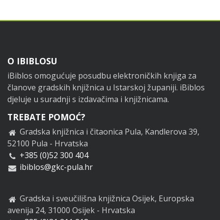
Footer
O IBIBLOSU
iBiblos omogućuje posudbu elektroničkih knjiga za
članove gradskih knjižnica u Istarskoj županiji. iBiblos
djeluje u suradnji s izdavačima i knjižnicama.
TREBATE POMOĆ?
Gradska knjižnica i čitaonica Pula, Kandlerova 39,
52100 Pula - Hrvatska
+385 (0)52 300 404
ibiblos@gkc-pula.hr
Gradska i sveučilišna knjižnica Osijek, Europska
avenija 24, 31000 Osijek - Hrvatska