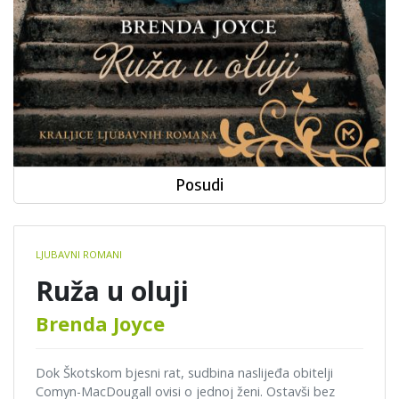
Posudi
Book
LJUBAVNI ROMANI
details
Ruža u oluji
Brenda Joyce
Dok Škotskom bjesni rat, sudbina naslijeđa obitelji
Comyn-MacDougall ovisi o jednoj ženi. Ostavši bez