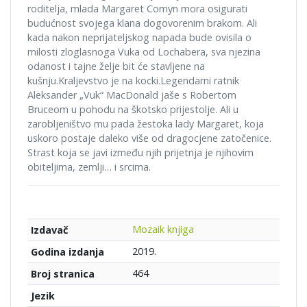
roditelja, mlada Margaret Comyn mora osigurati
budućnost svojega klana dogovorenim brakom. Ali
kada nakon neprijateljskog napada bude ovisila o
milosti zloglasnoga Vuka od Lochabera, sva njezina
odanost i tajne želje bit će stavljene na
kušnju.Kraljevstvo je na kocki.Legendarni ratnik
Aleksander „Vuk“ MacDonald jaše s Robertom
Bruceom u pohodu na škotsko prijestolje. Ali u
zarobljeništvo mu pada žestoka lady Margaret, koja
uskoro postaje daleko više od dragocjene zatočenice.
Strast koja se javi između njih prijetnja je njihovim
obiteljima, zemlji… i srcima.
Mozaik knjiga
Izdavač
2019.
Godina izdanja
464
Broj stranica
Jezik