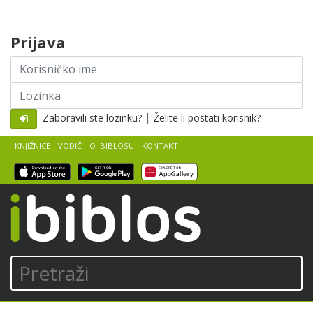
Skip to content
Prijava
Korisničko
ime
Lozinka
|
Zaboravili ste lozinku?
Želite li postati korisnik?
KNJIŽNICE
VODIČ
O IBIBLOSU
KONTAKT
iBiblos
Pretraži