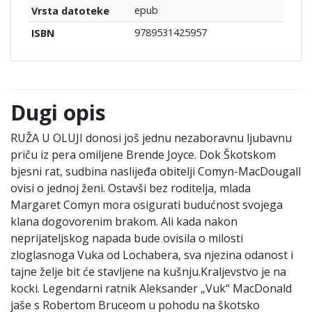
epub
Vrsta datoteke
9789531425957
ISBN
Dugi opis
RUŽA U OLUJI donosi još jednu nezaboravnu ljubavnu
priču iz pera omiljene Brende Joyce. Dok Škotskom
bjesni rat, sudbina naslijeđa obitelji Comyn-MacDougall
ovisi o jednoj ženi. Ostavši bez roditelja, mlada
Margaret Comyn mora osigurati budućnost svojega
klana dogovorenim brakom. Ali kada nakon
neprijateljskog napada bude ovisila o milosti
zloglasnoga Vuka od Lochabera, sva njezina odanost i
tajne želje bit će stavljene na kušnju.Kraljevstvo je na
kocki. Legendarni ratnik Aleksander „Vuk“ MacDonald
jaše s Robertom Bruceom u pohodu na škotsko