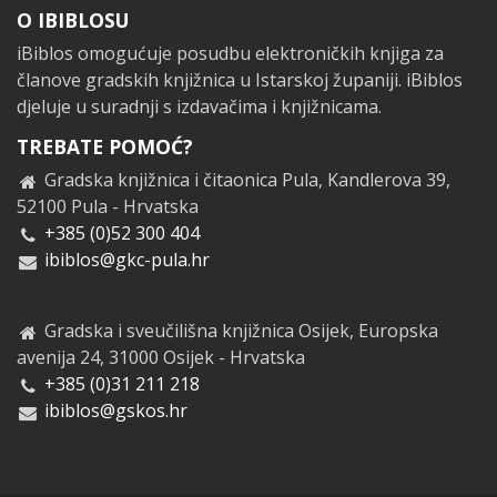
Footer
O IBIBLOSU
iBiblos omogućuje posudbu elektroničkih knjiga za
članove gradskih knjižnica u Istarskoj županiji. iBiblos
djeluje u suradnji s izdavačima i knjižnicama.
TREBATE POMOĆ?
Gradska knjižnica i čitaonica Pula, Kandlerova 39,
52100 Pula - Hrvatska
+385 (0)52 300 404
ibiblos@gkc-pula.hr
Gradska i sveučilišna knjižnica Osijek, Europska
avenija 24, 31000 Osijek - Hrvatska
+385 (0)31 211 218
ibiblos@gskos.hr