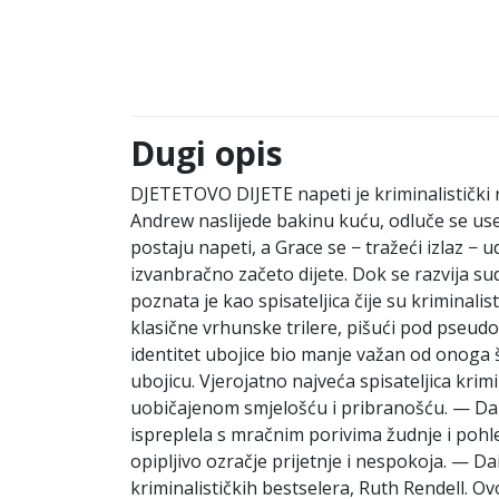
Dugi opis
DJETETOVO DIJETE napeti je kriminalistički 
Andrew naslijede bakinu kuću, odluče se usel
postaju napeti, a Grace se − tražeći izlaz − 
izvanbračno začeto dijete. Dok se razvija su
poznata je kao spisateljica čije su kriminal
klasične vrhunske trilere, pišući pod pseu
identitet ubojice bio manje važan od onoga 
ubojicu. Vjerojatno najveća spisateljica krim
uobičajenom smjelošću i pribranošću. — Dai
ispreplela s mračnim porivima žudnje i poh
opipljivo ozračje prijetnje i nespokoja. — D
kriminalističkih bestselera, Ruth Rendell. O