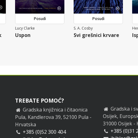
Posudi
Posudi
Lucy Clarke
S. A. Cosby
Hen
k
Uspon
Svi grešnici krvare
Is
TREBATE POMOĆ?
Gradska i sv
Gradska knjižnica i čitaonica
Osijek, Europsk
Pula, Kandlerova 39, 52100 Pula -
31000 Osijek -
Hrvatska
+385 (0)31 
+385 (0)52 300 404