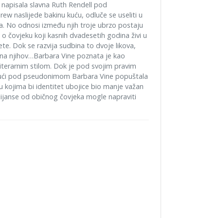
 napisala slavna Ruth Rendell pod
w naslijede bakinu kuću, odluče se useliti u
ba. No odnosi između njih troje ubrzo postaju
t o čovjeku koji kasnih dvadesetih godina živi u
te. Dok se razvija sudbina to dvoje likova,
a na njihov…Barbara Vine poznata je kao
m literarnim stilom. Dok je pod svojim pravim
pišući pod pseudonimom Barbara Vine popuštala
 kojima bi identitet ubojice bio manje važan
nijanse od običnog čovjeka mogle napraviti