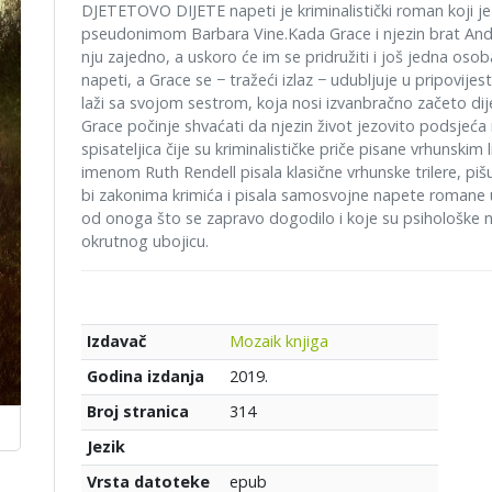
DJETETOVO DIJETE napeti je kriminalistički roman koji je
pseudonimom Barbara Vine.Kada Grace i njezin brat Andre
nju zajedno, a uskoro će im se pridružiti i još jedna oso
napeti, a Grace se − tražeći izlaz − udubljuje u pripovijes
laži sa svojom sestrom, koja nosi izvanbračno začeto dije
Grace počinje shvaćati da njezin život jezovito podsjeć
spisateljica čije su kriminalističke priče pisane vrhunski
imenom Ruth Rendell pisala klasične vrhunske trilere, 
bi zakonima krimića i pisala samosvojne napete romane u
od onoga što se zapravo dogodilo i koje su psihološke 
okrutnog ubojicu.
Mozaik knjiga
Izdavač
2019.
Godina izdanja
314
Broj stranica
Jezik
epub
Vrsta datoteke