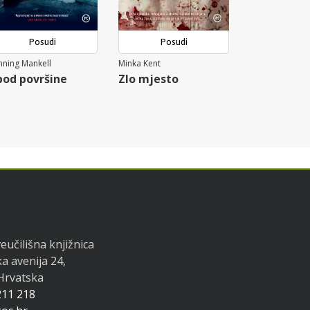
Posudi
Posudi
ning Mankell
Minka Kent
pod površine
Zlo mjesto
eučilišna knjižnica
a avenija 24,
 Hrvatska
211 218