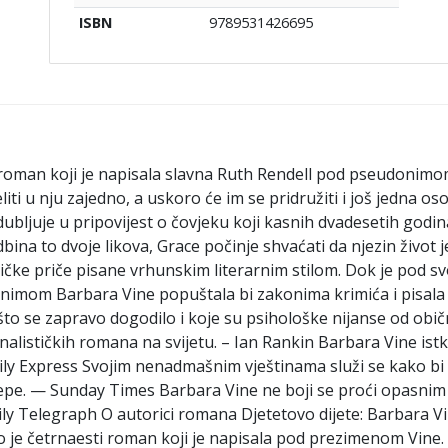
9789531426695
ISBN
roman koji je napisala slavna Ruth Rendell pod pseudonimom
iti u nju zajedno, a uskoro će im se pridružiti i još jedna o
udubljuje u pripovijest o čovjeku koji kasnih dvadesetih godin
dbina to dvoje likova, Grace počinje shvaćati da njezin život
ističke priče pisane vrhunskim literarnim stilom. Dok je pod
donimom Barbara Vine popuštala bi zakonima krimića i pisa
što se zapravo dogodilo i koje su psihološke nijanse od ob
inalističkih romana na svijetu. – Ian Rankin Barbara Vine ist
ly Express Svojim nenadmašnim vještinama služi se kako bi
lepe. — Sunday Times Barbara Vine ne boji se proći opasnim 
aily Telegraph O autorici romana Djetetovo dijete: Barbara V
vo je četrnaesti roman koji je napisala pod prezimenom Vine.