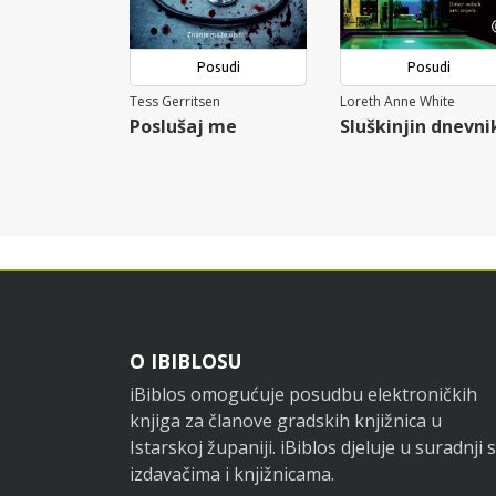
Posudi
Posudi
Tess Gerritsen
Loreth Anne White
Poslušaj me
Sluškinjin dnevni
Footer
O IBIBLOSU
iBiblos omogućuje posudbu elektroničkih
knjiga za članove gradskih knjižnica u
Istarskoj županiji. iBiblos djeluje u suradnji s
izdavačima i knjižnicama.