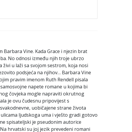
 Barbara Vine. Kada Grace i njezin brat
soba. No odnosi između njih troje ubrzo
a živi u laži sa svojom sestrom, koja nosi
 jezovito podsjeća na njihov… Barbara Vine
 svojim pravim imenom Ruth Rendell pisala
la samosvojne napete romane u kojima bi
ičnog čovjeka mogle napraviti okrutnog
kala je ovu čudesnu pripovijest s
 svakodnevne, uobičajene strane života
ulicama ljudskoga uma i vješto gradi gotovo
ine spisateljski je pseudonim autorice
 Na hrvatski su joj jezik prevedeni romani