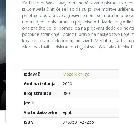
Kad Harriet Westaway primi neočekivano pismo u kojem pi
iz Cornwalla činit će se kao da su joj sve molitve usliše
prijetnje postaju sve agresivnije i ona se mora brzo do
njezini djed i baka umrli su prije više od dvadeset godi
ona zna što će joj pomoći da na prijevaru dođe do novca
potpune strankinje i položiti pravo na nasljedstvo koje 
koja će joj zauvijek promijeniti život. Međutim, kad se up
Mora nastaviti ili riskirati da izgubi sve, čak i vlastiti živo
Mozaik knjiga
Izdavač
2020.
Godina izdanja
380
Broj stranica
Jezik
epub
Vrsta datoteke
9789531427265
ISBN