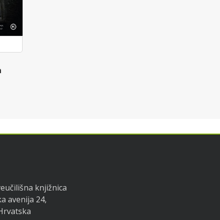
a
eučilišna knjižnica
a avenija 24,
 Hrvatska