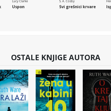
Lucy Clarke
S. A. Cosby
Hen
k
Uspon
Svi grešnici krvare
Is
OSTALE KNJIGE AUTORA