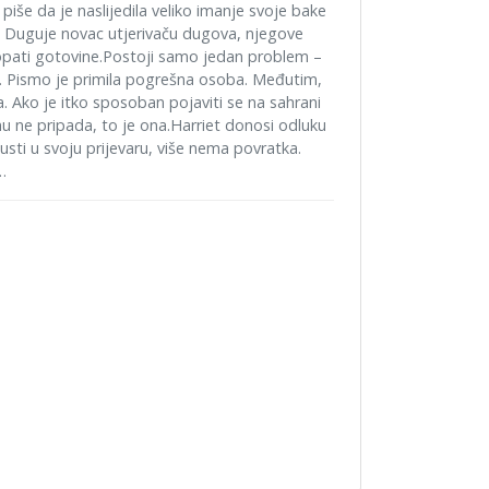
še da je naslijedila veliko imanje svoje bake
ne. Duguje novac utjerivaču dugova, njegove
kopati gotovine.Postoji samo jedan problem –
na. Pismo je primila pogrešna osoba. Međutim,
. Ako je itko sposoban pojaviti se na sahrani
mu ne pripada, to je ona.Harriet donosi odluku
usti u svoju prijevaru, više nema povratka.
t…