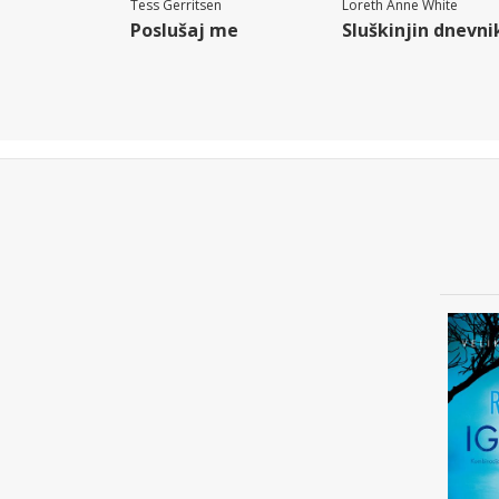
Tess Gerritsen
Loreth Anne White
Poslušaj me
Sluškinjin dnevni