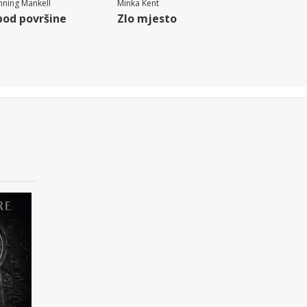
ning Mankell
Minka Kent
pod površine
Zlo mjesto