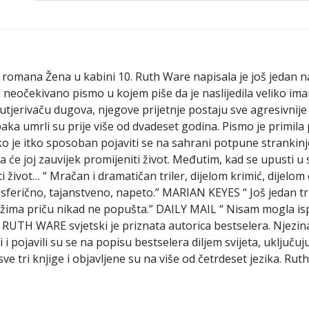
omana Žena u kabini 10. Ruth Ware napisala je još jedan nap
i neočekivano pismo u kojem piše da je naslijedila veliko ima
 utjerivaču dugova, njegove prijetnje postaju sve agresivnij
 baka umrli su prije više od dvadeset godina. Pismo je primi
o je itko sposoban pojaviti se na sahrani potpune strankinje
ja će joj zauvijek promijeniti život. Međutim, kad se upusti 
stiti život… “ Mračan i dramatičan triler, dijelom krimić, dijelo
erično, tajanstveno, napeto.” MARIAN KEYES “ Još jedan tril
ožima priču nikad ne popušta.” DAILY MAIL “ Nisam mogla i
TH WARE svjetski je priznata autorica bestselera. Njezina 
vi i pojavili su se na popisu bestselera diljem svijeta, uklju
ve tri knjige i objavljene su na više od četrdeset jezika. Ruth 