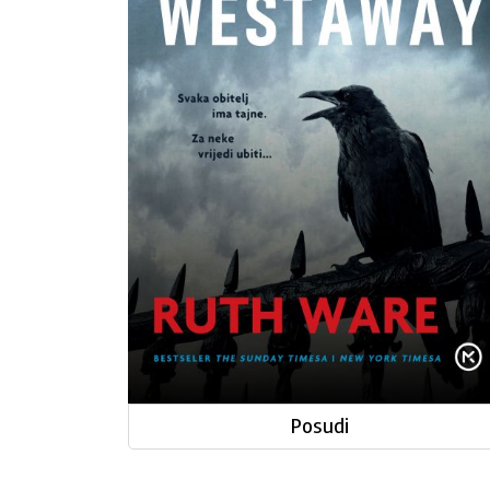
Westaway
Posudi