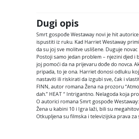
Dugi opis
Smrt gospođe Westaway novi je hit autorice r
ispustiti iz ruku. Kad Harriet Westaway prim
da su joj sve molitve uslišene. Duguje novac
Postoji samo jedan problem – njezini djed i
joj pomoći da na prijevaru dođe do novca. Ak
pripada, to je ona. Harriet donosi odluku ko
nastaviti ili riskirati da izgubi sve, čak i vla
FINN, autor romana Žena na prozoru “Atmosf
dah.” HEAT “ Intrigantno. Nelagoda koja pr
O autorici romana Smrt gospođe Westaway: RU
Žena u kabini 10 i Igra laži, bili su megahito
Otkupljena su filmska i televizijska prava za s