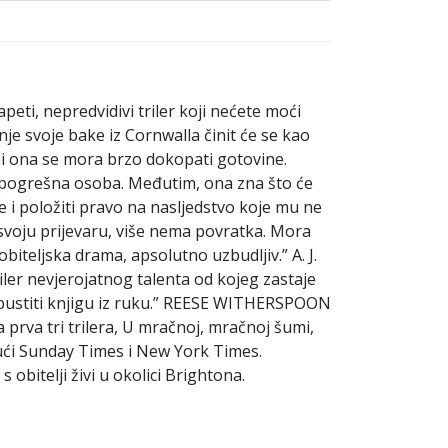
eti, nepredvidivi triler koji nećete moći
nje svoje bake iz Cornwalla činit će se kao
e i ona se mora brzo dokopati gotovine.
la pogrešna osoba. Međutim, ona zna što će
 i položiti pravo na nasljedstvo koje mu ne
u svoju prijevaru, više nema povratka. Mora
m obiteljska drama, apsolutno uzbudljiv.” A. J.
er nevjerojatnog talenta od kojeg zastaje
spustiti knjigu iz ruku.” REESE WITHERSPOON
prva tri trilera, U mračnoj, mračnoj šumi,
čujući Sunday Times i New York Times.
s obitelji živi u okolici Brightona.