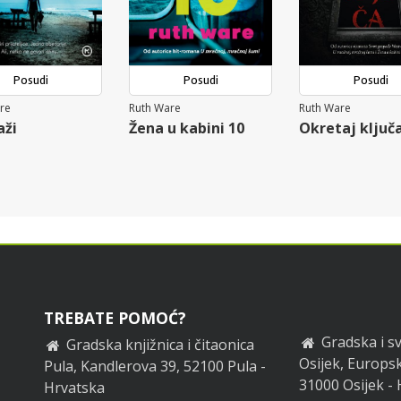
Posudi
Posudi
Posudi
re
Ruth Ware
Ruth Ware
aži
Žena u kabini 10
Okretaj ključ
TREBATE POMOĆ?
Gradska i sv
Gradska knjižnica i čitaonica
Osijek, Europsk
Pula, Kandlerova 39, 52100 Pula -
31000 Osijek -
Hrvatska