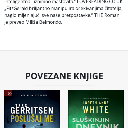
inteligentna i iznimno maštovita.“ LOVEREADING.CO.UK
„FitzGerald briljantno manipulira očekivanjima čitatelja,
naglo mijenjajući sve naše pretpostavke.“ THE Roman
je preveo Miliša Belmondo.
POVEZANE KNJIGE