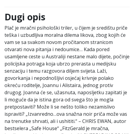
Dugi opis
Plač je mračni psihološki triler, u čijem je središtu priče
teška i uzbudljiva moralna dilema likova, zbog kojih će
vam se sa svakom novom pročitanom stranicom
otvarati nova pitanja i nedoumice… Kada pored
usamljene ceste u Australiji nestane malo dijete, počinje
policijska potraga koja ubrzo prerasta u medijsku
senzaciju i temu razgovora diljem svijeta. Laži,
govorkanja i nepodnošljivi osjećaj krivnje polako
okreću roditelje, Joannu i Alistaira, jednog protiv
drugog. Joanna će se, užasnuta, naposljetku zapitati je
li moguće da je istina gora od svega što je mogla
pretpostaviti? Može li se nešto toliko nezamislivo
ispraviti? „Izvanredno…ova snažna noir priča može vas
na trenutke shrvati, ali i ushititi.“ – CHRIS EWAN, autor
bestselera „Safe House“ „FitzGerald je mračna,