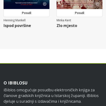
Posudi
Posudi
Henning Mankell
Minka Kent
Ispod površine
Zlo mjesto
Footer
O IBIBLOSU
iBiblos omogućuje posudbu elektroničkih knjiga za
članove gradskih knjižnica u Istarskoj županiji. iBiblos
djeluje u suradnji s izdavačima i knjižnicama.