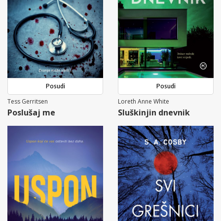
Posudi
Posudi
Tess Gerritsen
Loreth Anne White
Poslušaj me
Sluškinjin dnevnik