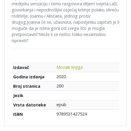
medijsku senzaciju i temu razgovora diljem svijeta.Laži,
govorkanja i nepodnošljivi osjećaj krivnje polako okreću
roditelje, Joannu i Alistaira, jednog protiv
drugog.Joanna će se, užasnuta, naposljetku zapitati je li
moguće da je istina gora od svega što je mogla
pretpostaviti?Može li se nešto toliko nezamislivo
ispraviti?
Mozaik knjiga
Izdavač
2020.
Godina izdanja
260
Broj stranica
Jezik
epub
Vrsta datoteke
9789531427524
ISBN