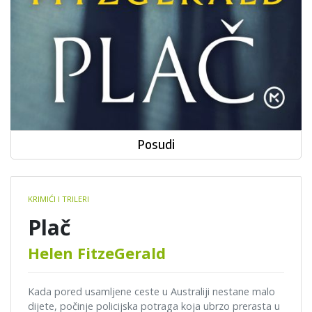
Posudi
Book
KRIMIĆI I TRILERI
details
Plač
Helen FitzeGerald
Kada pored usamljene ceste u Australiji nestane malo
dijete, počinje policijska potraga koja ubrzo prerasta u