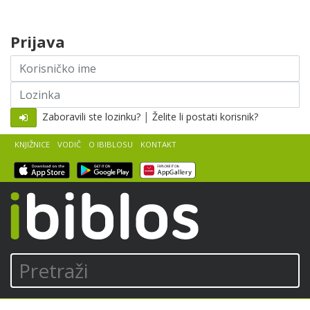
Skip to content
Prijava
Korisničko
ime
Lozinka
|
Zaboravili ste lozinku?
Želite li postati korisnik?
KNJIŽNICE
VODIČ
O IBIBLOSU
KONTAKT
iBiblos
Pretraži