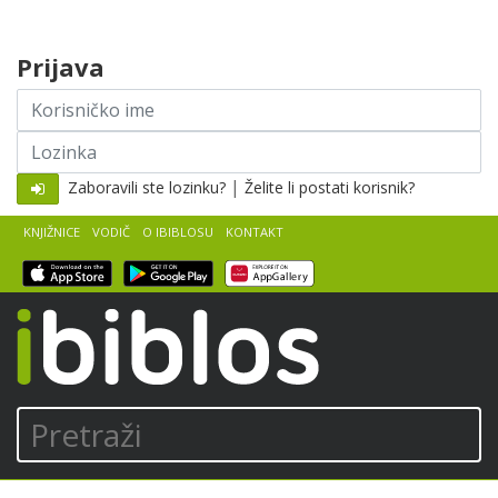
Skip to content
Prijava
Korisničko
ime
Lozinka
|
Zaboravili ste lozinku?
Želite li postati korisnik?
KNJIŽNICE
VODIČ
O IBIBLOSU
KONTAKT
iBiblos
Pretraži