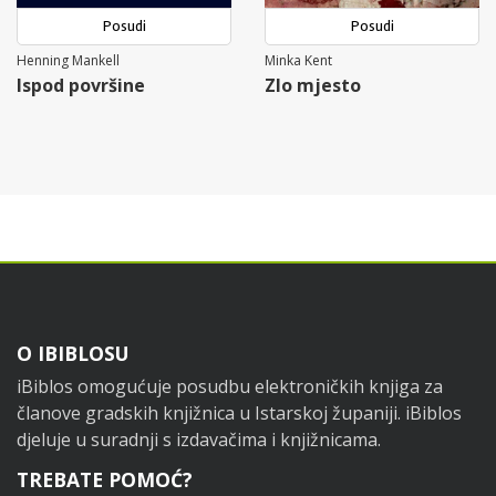
Posudi
Posudi
Henning Mankell
Minka Kent
Ispod površine
Zlo mjesto
Footer
O IBIBLOSU
iBiblos omogućuje posudbu elektroničkih knjiga za
članove gradskih knjižnica u Istarskoj županiji. iBiblos
djeluje u suradnji s izdavačima i knjižnicama.
TREBATE POMOĆ?