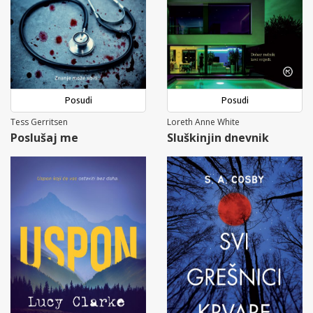
Posudi
Posudi
Tess Gerritsen
Loreth Anne White
Poslušaj me
Sluškinjin dnevnik