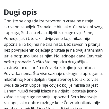
Dugi opis
Ono što se događa iza zatvorenih vrata ne ostaje
skriveno zauvijek. Trebalo je biti lako. Četvrtak bi svog
supruga, Setha, trebala dijeliti s druge dvije žene,
Ponedjeljak i Utorak – dvije žene koje nikad nije
upoznala i o kojima ne zna ništa. Bez suvišnih pitanja,
bez povrijeđenih osjećaja pristala je na ovaj aranžman
jer je potpuno luda za njim. No jednoga dana Četvrtak
nešto pronađe. Nešto što implicira drugačiju –
zastrašujuću – priču o čovjeku s kojim je vjenčana.
Povratka nema. Što više saznaje o drugim suprugama,
mlađahnoj Ponedjeljak i tajanstvenoj Utorak, to više
uviđa da Seth uopće nije čovjek koji je mislila da jest.
Uznemirujući detalji izlaze na vidjelo i postaje jasno
zašto se supruge ne smiju upoznati. Seth ima svoje
razloge, jako dobre razloge koje Četvrtak nikada nije
mogla ni zamisliti. Ono što slijedi jedan je od