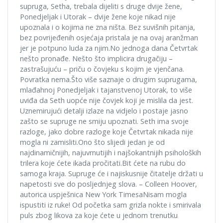
supruga, Setha, trebala dijeliti s druge dvije žene,
Ponedjeljak i Utorak – dvije žene koje nikad nije
upoznala i o kojima ne zna ništa. Bez suvišnih pitanja,
bez povrijeđenih osjećaja pristala je na ovaj aranžman
jer je potpuno luda za njim.No jednoga dana Četvrtak
nešto pronađe. Nešto što implicira drugačiju –
zastrašujuću – priču o čovjeku s kojim je vjenčana.
Povratka nema.Što više saznaje o drugim suprugama,
mlađahnoj Ponedjeljak i tajanstvenoj Utorak, to više
uviđa da Seth uopće nije čovjek koji je mislila da jest.
Uznemirujući detalji izlaze na vidjelo i postaje jasno
zašto se supruge ne smiju upoznati. Seth ima svoje
razloge, jako dobre razloge koje Četvrtak nikada nije
mogla ni zamisliti.Ono što slijedi jedan je od
najdinamičnijih, najuvrnutijih i najšokantnijih psiholoških
trilera koje ćete ikada pročitati.Bit ćete na rubu do
samoga kraja. Supruge će i najiskusnije čitatelje držati u
napetosti sve do posljednjeg slova. – Colleen Hoover,
autorica uspješnica New York TimesaNisam mogla
ispustiti iz ruke! Od početka sam grizla nokte i smirivala
puls zbog likova za koje ćete u jednom trenutku