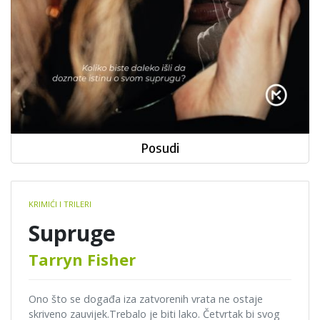
Posudi
Book
KRIMIĆI I TRILERI
details
Supruge
Tarryn Fisher
Ono što se događa iza zatvorenih vrata ne ostaje
skriveno zauvijek.Trebalo je biti lako. Četvrtak bi svog