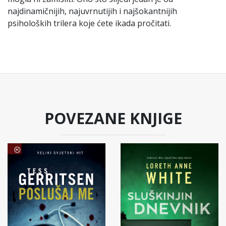
najdinamičnijih, najuvrnutijih i najšokantnijih
psiholoških trilera koje ćete ikada pročitati.
POVEZANE KNJIGE