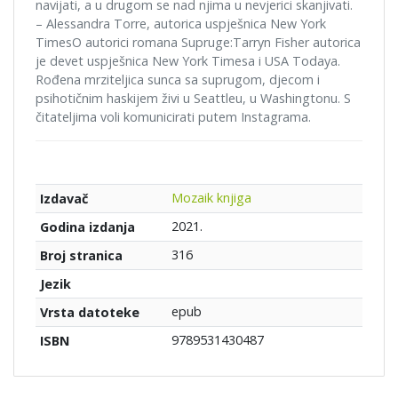
navijati, a u drugom se nad njima u nevjerici skanjivati.
– Alessandra Torre, autorica uspješnica New York
TimesO autorici romana Supruge:Tarryn Fisher autorica
je devet uspješnica New York Timesa i USA Todaya.
Rođena mrziteljica sunca sa suprugom, djecom i
psihotičnim haskijem živi u Seattleu, u Washingtonu. S
čitateljima voli komunicirati putem Instagrama.
Mozaik knjiga
Izdavač
2021.
Godina izdanja
316
Broj stranica
Jezik
epub
Vrsta datoteke
9789531430487
ISBN