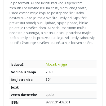
je pozdraviti. Ali što učiniti kad već u sljedećem
trenutku beživotno leži na cesti, slomljenog vrata,
usred crvene mrlje koja se postepeno širi? Kako
nastaviti?Rose je imala sve što Emily oduvijek želi:
prekrasnu obitelj punu ljubavi, sjajan posao, bliske
prijatelje i savršen dom. Ali sada Roseinom mužu
nedostaje supruga, a njezinu je sinu potrebna majka.
Zašto Emily ne bi preuzela tu ulogu?Ali Emily zaboravlja
da ničiji život nije savršen i da ništa nije kakvim se čini.
Mozaik knjiga
Izdavač
2022.
Godina izdanja
354
Broj stranica
Jezik
epub
Vrsta datoteke
9789531432061
ISBN