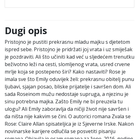
Dugi opis
Pristojno je pustiti prekrasnu mladu majku s djetetom
ispred sebe. Pristojno je pridržati joj vrata i uz smiješak
je pozdraviti. Ali što učiniti kad već u sljedećem trenutku
beživotno leži na cesti, slomljenog vrata, usred crvene
mrlje koja se postepeno širi? Kako nastaviti? Rose je
imala sve što Emily oduvijek želi: prekrasnu obitelj punu
ljubavi, sjajan posao, bliske prijatelje i savršen dom. Ali
sada Roseinom mužu nedostaje supruga, a njezinu je
sinu potrebna majka. Zašto Emily ne bi preuzela tu
ulogu? Ali Emily zaboravlja da ničiji život nije savršen i
da ništa nije kakvim se čini. O autorici romana Zvala se
Rose: Claire Allan spisateljica je iz Sjeverne Irske. Nakon
novinarske karijere odlučila se posvetiti pisanju
romana. Objavila je osam romana za žene. 2016. godine