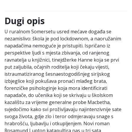
Dugi opis
U ruralnom Somersetu usred mećave događa se
nezamislivo: škola je pod lockdownom, a naoružanim
napadačima nemoguće je pristupiti. Ispričano iz
perspektive ljudi s mjesta zbivanja, od ranjenog
ravnatelja u knjižnici, tinejdžerke Hanne koja se prvi
put zaljubila, očajnih roditelja koji čekaju vijesti,
istraumatiziranog šesnaestogodišnjeg sirijskog
izbjeglice koji pokušava pronaći mlađeg brata,
forenzičke psihologinje koja mora identificirati
napadače, do učenika koji se skrivaju u školskom
kazalištu za vrijeme generalne probe Macbetha,
svjedočimo kako svi proživljavaju najintenzivnije sate
svoga života, gdje zlo i teror odmjeravaju snage s
hrabrošću, ljubavlju i otkupljenjem. Novi roman
Rosamund Lupton katapultira nas u tri sata