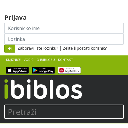
Skip to content
Prijava
Korisničko
ime
Lozinka
|
Zaboravili ste lozinku?
Želite li postati korisnik?
KNJIŽNICE
VODIČ
O IBIBLOSU
KONTAKT
iBiblos
Pretraži