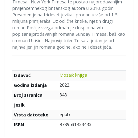
Timesa i New York Timesa te postao najprodavanijim
prvijencemnekog britanskog autora u 2010. godini.
Preveden je na trideset jezika i prodan u više od 1,5
milijuna primjeraka. Uz odlične kritike, njezin drugi
roman Poslije svega odmah je dospio na vrh
popisanajprodavanijih romana Sunday Timesa, baš kao
i roman U tišini. Najnoviji triler Tri sata jedan je od
najhvaljenijih romana godine, ako ne i desetljeća.
Mozaik knjiga
Izdavač
2022.
Godina izdanja
348
Broj stranica
Jezik
epub
Vrsta datoteke
9789531433433
ISBN