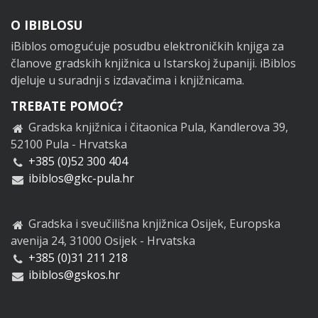
Footer
O IBIBLOSU
iBiblos omogućuje posudbu elektroničkih knjiga za
članove gradskih knjižnica u Istarskoj županiji. iBiblos
djeluje u suradnji s izdavačima i knjižnicama.
TREBATE POMOĆ?
Gradska knjižnica i čitaonica Pula, Kandlerova 39,
52100 Pula - Hrvatska
+385 (0)52 300 404
ibiblos@gkc-pula.hr
Gradska i sveučilišna knjižnica Osijek, Europska
avenija 24, 31000 Osijek - Hrvatska
+385 (0)31 211 218
ibiblos@gskos.hr