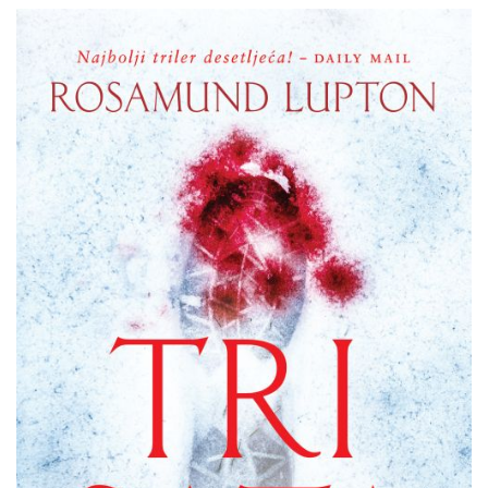
Rosamund
Pretpregled
Lupton
:
Tri
sata