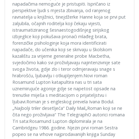
napadačima nemoguće je pristupiti. Ispričano iz
perspektive ljudi s mjesta zbivanja, od ranjenog
ravnatelja u knjižnici, tinejdžerke Hanne koja se prvi put
zaljubila, očajnih roditelja koji čekaju vijesti,
istraumatiziranog šesnaestogodišnjeg sirijskog
izbjeglice koji pokušava pronaći mlađeg brata,
forenzičke psihologinje koja mora identificirati
napadače, do učenika koji se skrivaju u školskom
kazalištu za vrijeme generalne probe Macbetha,
svjedočimo kako svi proživljavaju najintenzivnije sate
svoga života, gdje zlo i teror odmjeravaju snage s
hrabrošću, ljubavlju i otkupljenjem.Novi roman
Rosamund Lupton katapultira nas u tri sata
uznemirujuće agonije gdje se napetost opsade na
trenutke miješa s meditacijom o prijateljstvu i
ljubavi.Roman je s engleskog prevela Ivana Bodul.
„Najbolji triler desetljeća“ Daily Mail„Roman koji se ne
čita nego proživljava“ The TelegraphO autorici romana
Tri sata:Rosamund Lupton diplomirala je na
Cambridgeu 1986. godine. Njezin prvi roman Sestra
popeo se na vrhove najprodavanijih knjiga Sunday