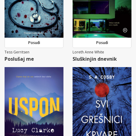
Posudi
Posudi
Tess Gerritsen
Loreth Anne White
Poslušaj me
Sluškinjin dnevnik