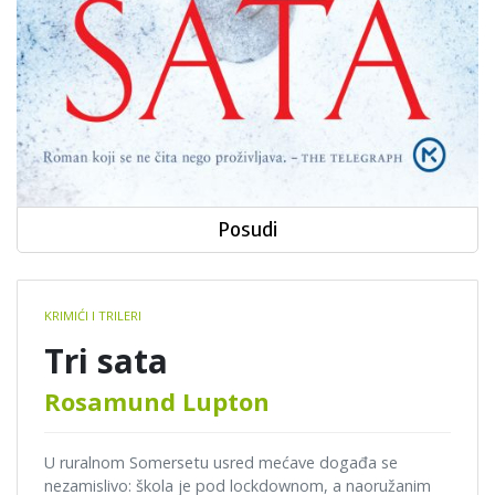
Posudi
Book
KRIMIĆI I TRILERI
details
Tri sata
Rosamund Lupton
U ruralnom Somersetu usred mećave događa se
nezamislivo: škola je pod lockdownom, a naoružanim