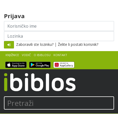
Skip to content
Prijava
Korisničko
ime
Lozinka
|
Zaboravili ste lozinku?
Želite li postati korisnik?
KNJIŽNICE
VODIČ
O IBIBLOSU
KONTAKT
iBiblos
Pretraži