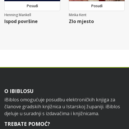
Posudi
Posudi
Henning Mankell
Minka Kent
Ispod površine
Zlo mjesto
Footer
O IBIBLOSU
iBiblos omogućuje posudbu elektroničkih knjiga za
članove gradskih knjižnica u Istarskoj županiji. iBiblos
djeluje u suradnji s izdavačima i knjižnicama.
TREBATE POMOĆ?