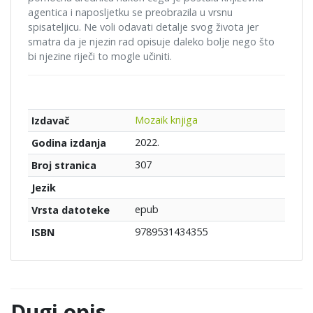
agentica i naposljetku se preobrazila u vrsnu
spisateljicu. Ne voli odavati detalje svog života jer
smatra da je njezin rad opisuje daleko bolje nego što
bi njezine riječi to mogle učiniti.
Mozaik knjiga
Izdavač
2022.
Godina izdanja
307
Broj stranica
Jezik
epub
Vrsta datoteke
9789531434355
ISBN
Dugi opis