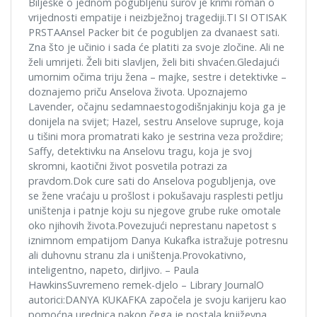
Bilješke o jednom pogubljenu surov je krimi roman o
vrijednosti empatije i neizbježnoj tragediji.TI SI OTISAK
PRSTAAnsel Packer bit će pogubljen za dvanaest sati.
Zna što je učinio i sada će platiti za svoje zločine. Ali ne
želi umrijeti. Želi biti slavljen, želi biti shvaćen.Gledajući
umornim očima triju žena – majke, sestre i detektivke –
doznajemo priču Anselova života. Upoznajemo
Lavender, očajnu sedamnaestogodišnjakinju koja ga je
donijela na svijet; Hazel, sestru Anselove supruge, koja
u tišini mora promatrati kako je sestrina veza proždire;
Saffy, detektivku na Anselovu tragu, koja je svoj
skromni, kaotični život posvetila potrazi za
pravdom.Dok cure sati do Anselova pogubljenja, ove
se žene vraćaju u prošlost i pokušavaju rasplesti petlju
uništenja i patnje koju su njegove grube ruke omotale
oko njihovih života.Povezujući neprestanu napetost s
iznimnom empatijom Danya Kukafka istražuje potresnu
ali duhovnu stranu zla i uništenja.Provokativno,
inteligentno, napeto, dirljivo. – Paula
HawkinsSuvremeno remek-djelo ­– Library JournalO
autorici:DANYA KUKAFKA započela je svoju karijeru kao
pomoćna urednica nakon čega je postala književna