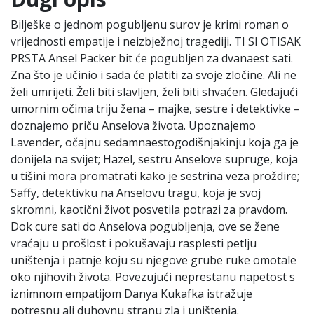
Bilješke o jednom pogubljenu surov je krimi roman o
vrijednosti empatije i neizbježnoj tragediji. TI SI OTISAK
PRSTA Ansel Packer bit će pogubljen za dvanaest sati.
Zna što je učinio i sada će platiti za svoje zločine. Ali ne
želi umrijeti. Želi biti slavljen, želi biti shvaćen. Gledajući
umornim očima triju žena – majke, sestre i detektivke –
doznajemo priču Anselova života. Upoznajemo
Lavender, očajnu sedamnaestogodišnjakinju koja ga je
donijela na svijet; Hazel, sestru Anselove supruge, koja
u tišini mora promatrati kako je sestrina veza proždire;
Saffy, detektivku na Anselovu tragu, koja je svoj
skromni, kaotični život posvetila potrazi za pravdom.
Dok cure sati do Anselova pogubljenja, ove se žene
vraćaju u prošlost i pokušavaju rasplesti petlju
uništenja i patnje koju su njegove grube ruke omotale
oko njihovih života. Povezujući neprestanu napetost s
iznimnom empatijom Danya Kukafka istražuje
potresnu ali duhovnu stranu zla i uništenja.