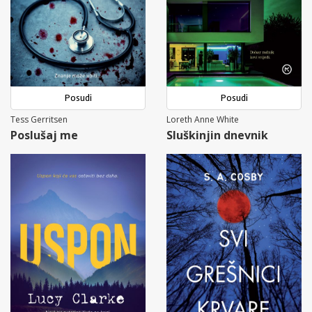
Posudi
Posudi
Tess Gerritsen
Loreth Anne White
Poslušaj me
Sluškinjin dnevnik