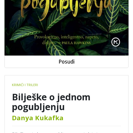
Posudi
Book
KRIMIĆI I TRILERI
details
Bilješke o jednom
pogubljenju
Danya Kukafka