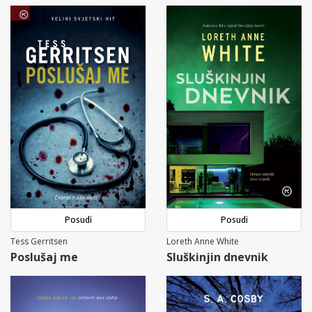
Posudi
Posudi
Tess Gerritsen
Loreth Anne White
Poslušaj me
Sluškinjin dnevnik