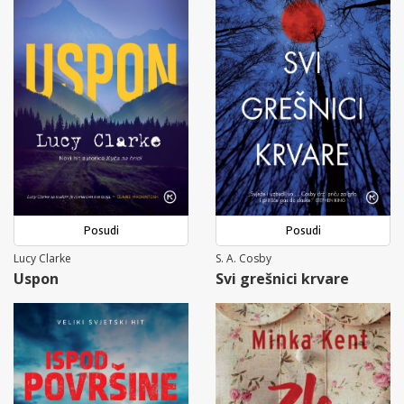
Posudi
Posudi
Lucy Clarke
S. A. Cosby
Uspon
Svi grešnici krvare