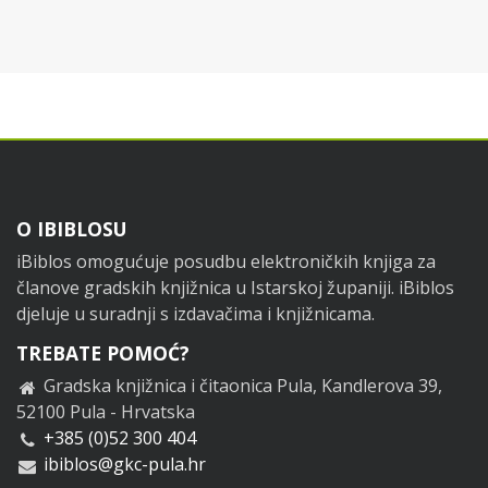
Footer
O IBIBLOSU
iBiblos omogućuje posudbu elektroničkih knjiga za
članove gradskih knjižnica u Istarskoj županiji. iBiblos
djeluje u suradnji s izdavačima i knjižnicama.
TREBATE POMOĆ?
Gradska knjižnica i čitaonica Pula, Kandlerova 39,
52100 Pula - Hrvatska
+385 (0)52 300 404
ibiblos@gkc-pula.hr