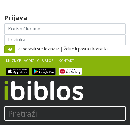
Skip to content
Prijava
Korisničko
ime
Lozinka
|
Zaboravili ste lozinku?
Želite li postati korisnik?
KNJIŽNICE
VODIČ
O IBIBLOSU
KONTAKT
iBiblos
Pretraži