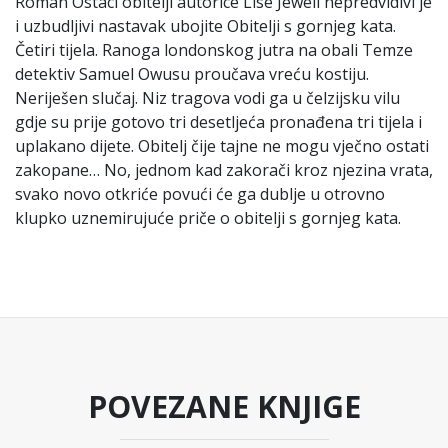
Roman Ostaci obitelji autorice Lise Jewell nepredvidivi je
i uzbudljivi nastavak ubojite Obitelji s gornjeg kata.
Četiri tijela. Ranoga londonskog jutra na obali Temze
detektiv Samuel Owusu proučava vreću kostiju.
Neriješen slučaj. Niz tragova vodi ga u čelzijsku vilu
gdje su prije gotovo tri desetljeća pronađena tri tijela i
uplakano dijete. Obitelj čije tajne ne mogu vječno ostati
zakopane… No, jednom kad zakorači kroz njezina vrata,
svako novo otkriće povući će ga dublje u otrovno
klupko uznemirujuće priče o obitelji s gornjeg kata.
POVEZANE KNJIGE