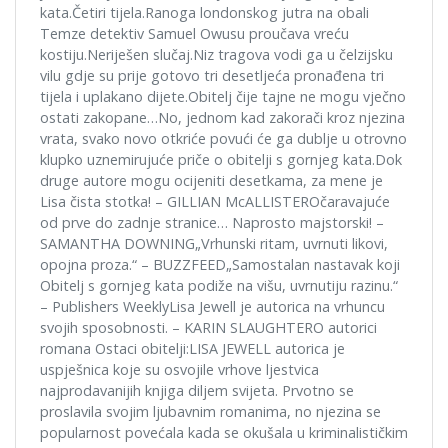
kata.Četiri tijela.Ranoga londonskog jutra na obali
Temze detektiv Samuel Owusu proučava vreću
kostiju.Neriješen slučaj.Niz tragova vodi ga u čelzijsku
vilu gdje su prije gotovo tri desetljeća pronađena tri
tijela i uplakano dijete.Obitelj čije tajne ne mogu vječno
ostati zakopane…No, jednom kad zakorači kroz njezina
vrata, svako novo otkriće povući će ga dublje u otrovno
klupko uznemirujuće priče o obitelji s gornjeg kata.Dok
druge autore mogu ocijeniti desetkama, za mene je
Lisa čista stotka! – GILLIAN McALLISTEROčaravajuće
od prve do zadnje stranice… Naprosto majstorski! –
SAMANTHA DOWNING„Vrhunski ritam, uvrnuti likovi,
opojna proza.“ – BUZZFEED„Samostalan nastavak koji
Obitelj s gornjeg kata podiže na višu, uvrnutiju razinu.“
– Publishers WeeklyLisa Jewell je autorica na vrhuncu
svojih sposobnosti. – KARIN SLAUGHTERO autorici
romana Ostaci obitelji:LISA JEWELL autorica je
uspješnica koje su osvojile vrhove ljestvica
najprodavanijih knjiga diljem svijeta. Prvotno se
proslavila svojim ljubavnim romanima, no njezina se
popularnost povećala kada se okušala u kriminalističkim