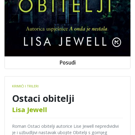
Posudi
Book
KRIMIĆI I TRILERI
details
Ostaci obitelji
Lisa Jewell
Roman Ostaci obitelji autorice Lise Jewell nepredvidivi
je i uzbudljivi nastavak ubojite Obitelji s gornjeg