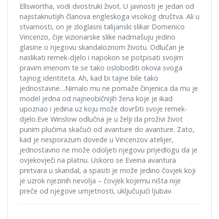
Ellswortha, vodi dvostruki život. U javnosti je jedan od
najistaknutijih članova engleskoga visokog društva. Ali u
stvarnosti, on je zloglasni talijanski slikar Domenico
Vincenzo, čije vizionarske slike nadmašuju jedino
glasine o njegovu skandaloznom životu. Odlučan je
naslikati remek-djelo i napokon se potpisati svojim
pravim imenom te se tako osloboditi okova svoga
tajnog identiteta. Ah, kad bi tajne bile tako
jednostavne…Nimalo mu ne pomaže činjenica da mu je
model jedna od najneobičnijih žena koje je ikad
upoznao i jedina uz koju može dovršiti svoje remek-
djelo.Eve Winslow odlučna je u želji da proživi život
punim plućima skačući od avanture do avanture. Zato,
kad je nesporazum dovede u Vincenzov atelijer,
jednostavno ne može odoljeti njegovu prijedlogu da je
ovjekovječi na platnu. Uskoro se Eveina avantura
pretvara u skandal, a spasiti je može jedino čovjek koji
je uzrok njezinih nevolja – čovjek kojemu ništa nije
preče od njegove umjetnosti, uključujući ljubav.