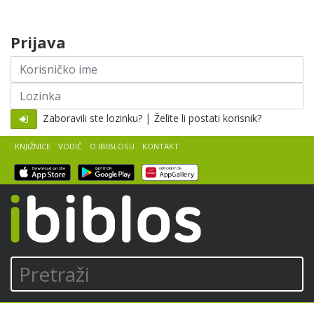
Skip to content
Prijava
Korisničko
ime
Lozinka
|
Zaboravili ste lozinku?
Želite li postati korisnik?
KNJIŽNICE
VODIČ
O IBIBLOSU
KONTAKT
iBiblos
Pretraži