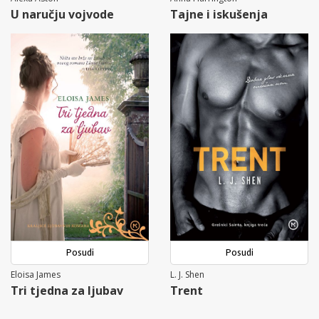
U naručju vojvode
Tajne i iskušenja
Posudi
Posudi
Eloisa James
L. J. Shen
Tri tjedna za ljubav
Trent