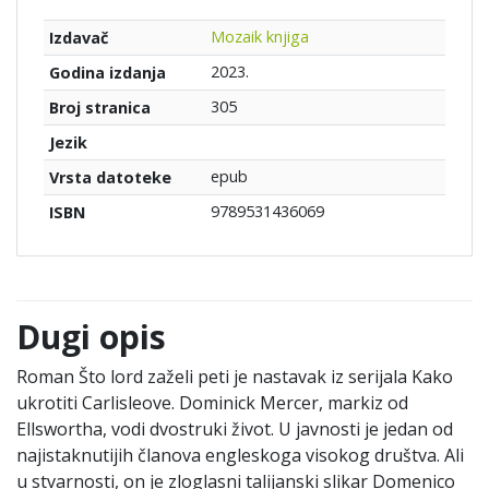
Mozaik knjiga
Izdavač
2023.
Godina izdanja
305
Broj stranica
Jezik
epub
Vrsta datoteke
9789531436069
ISBN
Dugi opis
Roman Što lord zaželi peti je nastavak iz serijala Kako
ukrotiti Carlisleove. Dominick Mercer, markiz od
Ellswortha, vodi dvostruki život. U javnosti je jedan od
najistaknutijih članova engleskoga visokog društva. Ali
u stvarnosti, on je zloglasni talijanski slikar Domenico