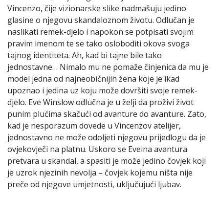
Vincenzo, čije vizionarske slike nadmašuju jedino
glasine o njegovu skandaloznom životu. Odlučan je
naslikati remek-djelo i napokon se potpisati svojim
pravim imenom te se tako osloboditi okova svoga
tajnog identiteta. Ah, kad bi tajne bile tako
jednostavne… Nimalo mu ne pomaže činjenica da mu je
model jedna od najneobičnijih žena koje je ikad
upoznao i jedina uz koju može dovršiti svoje remek-
djelo. Eve Winslow odlučna je u želji da proživi život
punim plućima skačući od avanture do avanture. Zato,
kad je nesporazum dovede u Vincenzov atelijer,
jednostavno ne može odoljeti njegovu prijedlogu da je
ovjekovječi na platnu. Uskoro se Eveina avantura
pretvara u skandal, a spasiti je može jedino čovjek koji
je uzrok njezinih nevolja – čovjek kojemu ništa nije
preče od njegove umjetnosti, uključujući ljubav.