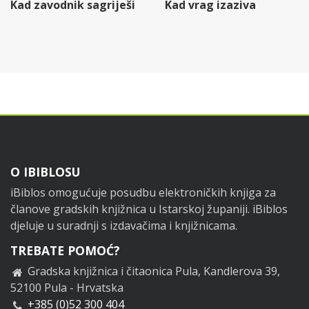
Kad zavodnik sagriješi
Kad vrag izaziva
Footer
O IBIBLOSU
iBiblos omogućuje posudbu elektroničkih knjiga za
članove gradskih knjižnica u Istarskoj županiji. iBiblos
djeluje u suradnji s izdavačima i knjižnicama.
TREBATE POMOĆ?
Gradska knjižnica i čitaonica Pula, Kandlerova 39,
52100 Pula - Hrvatska
+385 (0)52 300 404