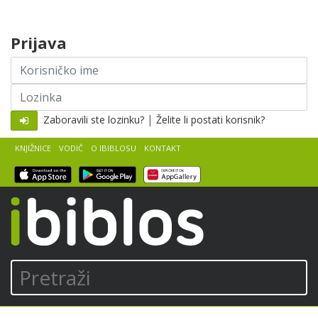
Skip to content
Prijava
Korisničko
ime
Lozinka
|
Zaboravili ste lozinku?
Želite li postati korisnik?
KNJIŽNICE
VODIČ
O IBIBLOSU
KONTAKT
iBiblos
Pretraži