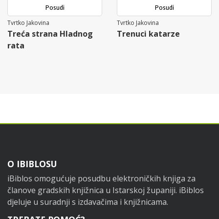
Posudi
Posudi
Tvrtko Jakovina
Tvrtko Jakovina
Treća strana Hladnog
Trenuci katarze
rata
Footer
O IBIBLOSU
iBiblos omogućuje posudbu elektroničkih knjiga za
članove gradskih knjižnica u Istarskoj županiji. iBiblos
djeluje u suradnji s izdavačima i knjižnicama.