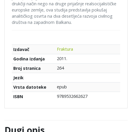
drukčiji način nego na druge prijašnje realsocijalističke
europske zemlje, ova studija predstavlja pokušaj
analitičkog osvrta na dva desetljeća razvoja civilnog
društva na zapadnom Balkanu.
Fraktura
Izdavač
2011.
Godina izdanja
264
Broj stranica
Jezik
epub
Vrsta datoteke
9789532662627
ISBN
Dugi opis