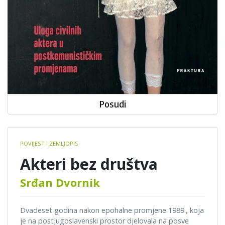
Posudi
Book
POVIJEST I ZEMLJOPIS
details
Akteri bez društva
Srđan Dvornik
Dvadeset godina nakon epohalne promjene 1989., koja
je na postjugoslavenski prostor djelovala na posve