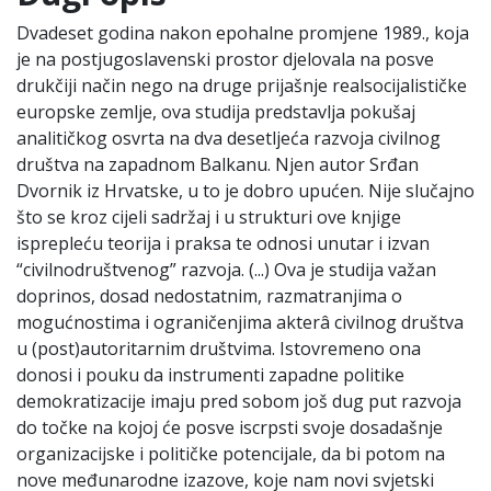
Dvadeset godina nakon epohalne promjene 1989., koja
je na postjugoslavenski prostor djelovala na posve
drukčiji način nego na druge prijašnje realsocijalističke
europske zemlje, ova studija predstavlja pokušaj
analitičkog osvrta na dva desetljeća razvoja civilnog
društva na zapadnom Balkanu. Njen autor Srđan
Dvornik iz Hrvatske, u to je dobro upućen. Nije slučajno
što se kroz cijeli sadržaj i u strukturi ove knjige
isprepleću teorija i praksa te odnosi unutar i izvan
“civilnodruštvenog” razvoja. (...) Ova je studija važan
doprinos, dosad nedostatnim, razmatranjima o
mogućnostima i ograničenjima akterâ civilnog društva
u (post)autoritarnim društvima. Istovremeno ona
donosi i pouku da instrumenti zapadne politike
demokratizacije imaju pred sobom još dug put razvoja
do točke na kojoj će posve iscrpsti svoje dosadašnje
organizacijske i političke potencijale, da bi potom na
nove međunarodne izazove, koje nam novi svjetski