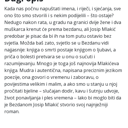
Kada nas počnu napuštati imena, i riječi, i sjećanja, sve
ono što smo stvorili i s nekim podijelili – što ostaje?
Nedugo nakon rata, u gradu na granici dvije žene i dva
muškarca krenut će prema bezdanu, ali Josip Mlakić
predobar je pisac da bi ih na tom putu ostavio bez
svjetla. Možda baš zato, svjetlo se u Bezdanu vidi
najjasnije: knjiga o smrti postaje knjigom o ljubavi, a
priča o bolesti pretvara se u onu o sućuti i
razumijevanju. Mnogo je toga još najnovija Mlakićeva
knjiga. Mudra i autentična, napisana preciznim jezikom
poezije, ona govori o vremenu i zaboravu, o
povijestima velikim i malim, a ako smo u stanju u njoj
pročitati bjeline – slučajan dodir, kavu i šutnju udvoje,
život ponavljanja i ples vremena – lako bi moglo biti da
je Bezdanom Josip Mlakić stvorio svoj najnježniji
roman.