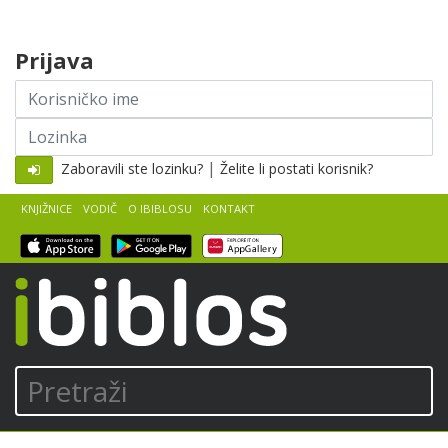
Skip to content
Prijava
Korisničko
ime
Lozinka
|
Zaboravili ste lozinku?
Želite li postati korisnik?
KNJIŽNICE
VODIČ
O IBIBLOSU
KONTAKT
iBiblos
Pretraži