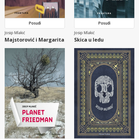
Posudi
Posudi
Josip Mlakić
Josip Mlakić
Majstorović i Margarita
Skica u ledu