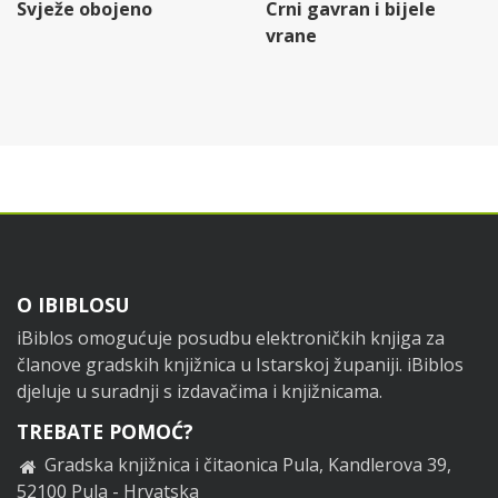
Svježe obojeno
Crni gavran i bijele
vrane
Footer
O IBIBLOSU
iBiblos omogućuje posudbu elektroničkih knjiga za
članove gradskih knjižnica u Istarskoj županiji. iBiblos
djeluje u suradnji s izdavačima i knjižnicama.
TREBATE POMOĆ?
Gradska knjižnica i čitaonica Pula, Kandlerova 39,
52100 Pula - Hrvatska