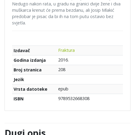
Nedugo nakon rata, u gradu na granici dvije žene i dva
muškarca krenut će prema bezdanu, ali Josip Mlakić
predobar je pisac da bi ih na tom putu ostavio bez
svjetla.
Fraktura
Izdavač
2016.
Godina izdanja
208
Broj stranica
Jezik
epub
Vrsta datoteke
9789532668308
ISBN
Dugi opis