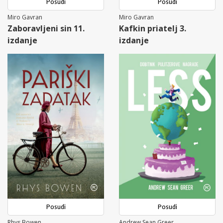
Posudi
Posudi
Miro Gavran
Miro Gavran
Zaboravljeni sin 11.
Kafkin priatelj 3.
izdanje
izdanje
Posudi
Posudi
Rhys Bowen
Andrew Sean Greer