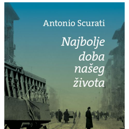
Antonio
Pretpregled
Scurati
:
Najbolje
doba
našeg
života