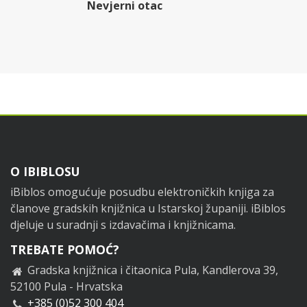
Nevjerni otac
Footer
O IBIBLOSU
iBiblos omogućuje posudbu elektroničkih knjiga za
članove gradskih knjižnica u Istarskoj županiji. iBiblos
djeluje u suradnji s izdavačima i knjižnicama.
TREBATE POMOĆ?
Gradska knjižnica i čitaonica Pula, Kandlerova 39,
52100 Pula - Hrvatska
+385 (0)52 300 404