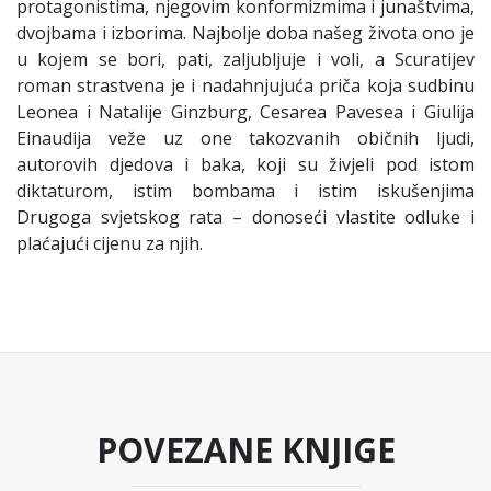
protagonistima, njegovim konformizmima i junaštvima,
dvojbama i izborima. Najbolje doba našeg života ono je
u kojem se bori, pati, zaljubljuje i voli, a Scuratijev
roman strastvena je i nadahnjujuća priča koja sudbinu
Leonea i Natalije Ginzburg, Cesarea Pavesea i Giulija
Einaudija veže uz one takozvanih običnih ljudi,
autorovih djedova i baka, koji su živjeli pod istom
diktaturom, istim bombama i istim iskušenjima
Drugoga svjetskog rata – donoseći vlastite odluke i
plaćajući cijenu za njih.
POVEZANE KNJIGE