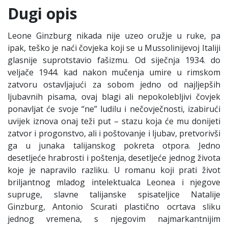
Dugi opis
Leone Ginzburg nikada nije uzeo oružje u ruke, pa
ipak, teško je naći čovjeka koji se u Mussolinijevoj Italiji
glasnije suprotstavio fašizmu. Od siječnja 1934. do
veljače 1944. kad nakon mučenja umire u rimskom
zatvoru ostavljajući za sobom jedno od najljepših
ljubavnih pisama, ovaj blagi ali nepokolebljivi čovjek
ponavljat će svoje “ne” ludilu i nečovječnosti, izabirući
uvijek iznova onaj teži put – stazu koja će mu donijeti
zatvor i progonstvo, ali i poštovanje i ljubav, pretvorivši
ga u junaka talijanskog pokreta otpora. Jedno
desetljeće hrabrosti i poštenja, desetljeće jednog života
koje je napravilo razliku. U romanu koji prati život
briljantnog mladog intelektualca Leonea i njegove
supruge, slavne talijanske spisateljice Natalije
Ginzburg, Antonio Scurati plastično ocrtava sliku
jednog vremena, s njegovim najmarkantnijim