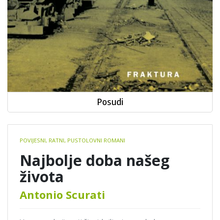
Posudi
Book
POVIJESNI, RATNI, PUSTOLOVNI ROMANI
details
Najbolje doba našeg
života
Antonio Scurati