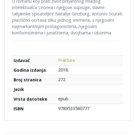
U romanu koji prati život briljantnog mladog
intelektualca Leonea i njegove supruge, slavne
talijanske spisateljice Natalije Ginzburg, Antonio Scurati
plastično ocrtava sliku jednog vremena, s njegovim
najmarkantnijim protagonistima, njegovim
konformizmima i junaštvima, dvojbama i izborima.
Fraktura
Izdavač
2018.
Godina izdanja
272
Broj stranica
Jezik
epub
Vrsta datoteke
9789533580777
ISBN