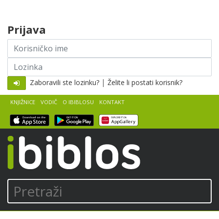
Skip to content
Prijava
Korisničko
ime
Lozinka
|
Zaboravili ste lozinku?
Želite li postati korisnik?
KNJIŽNICE
VODIČ
O IBIBLOSU
KONTAKT
iBiblos
Pretraži