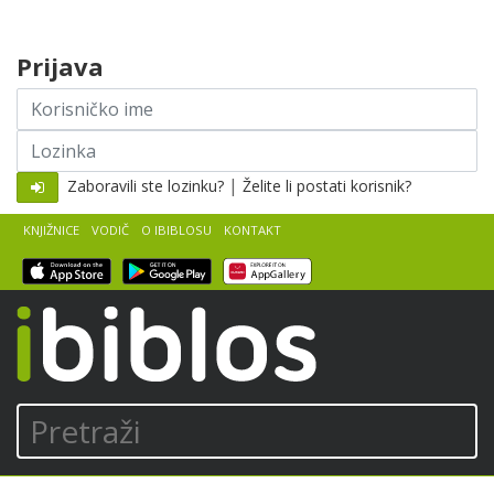
Skip to content
Prijava
Korisničko
ime
Lozinka
|
Zaboravili ste lozinku?
Želite li postati korisnik?
KNJIŽNICE
VODIČ
O IBIBLOSU
KONTAKT
iBiblos
Pretraži