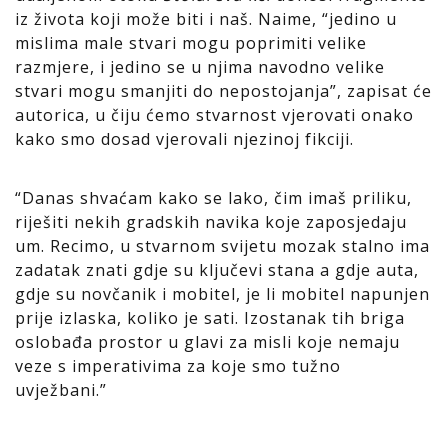
iz života koji može biti i naš. Naime, “jedino u
mislima male stvari mogu poprimiti velike
razmjere, i jedino se u njima navodno velike
stvari mogu smanjiti do nepostojanja”, zapisat će
autorica, u čiju ćemo stvarnost vjerovati onako
kako smo dosad vjerovali njezinoj fikciji.
“Danas shvaćam kako se lako, čim imaš priliku,
riješiti nekih gradskih navika koje zaposjedaju
um. Recimo, u stvarnom svijetu mozak stalno ima
zadatak znati gdje su ključevi stana a gdje auta,
gdje su novčanik i mobitel, je li mobitel napunjen
prije izlaska, koliko je sati. Izostanak tih briga
oslobađa prostor u glavi za misli koje nemaju
veze s imperativima za koje smo tužno
uvježbani.”