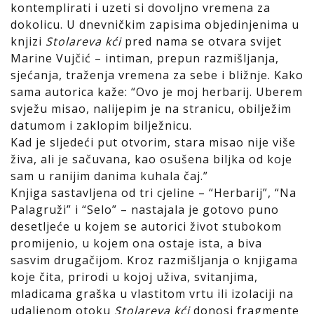
kontemplirati i uzeti si dovoljno vremena za
dokolicu. U dnevničkim zapisima objedinjenima u
knjizi
Stolareva kći
pred nama se otvara svijet
Marine Vujčić – intiman, prepun razmišljanja,
sjećanja, traženja vremena za sebe i bližnje. Kako
sama autorica kaže: “Ovo je moj herbarij. Uberem
svježu misao, nalijepim je na stranicu, obilježim
datumom i zaklopim bilježnicu.
Kad je sljedeći put otvorim, stara misao nije više
živa, ali je sačuvana, kao osušena biljka od koje
sam u ranijim danima kuhala čaj.”
Knjiga sastavljena od tri cjeline – “Herbarij”, “Na
Palagruži” i “Selo” – nastajala je gotovo puno
desetljeće u kojem se autorici život stubokom
promijenio, u kojem ona ostaje ista, a biva
sasvim drugačijom. Kroz razmišljanja o knjigama
koje čita, prirodi u kojoj uživa, svitanjima,
mladicama graška u vlastitom vrtu ili izolaciji na
udaljenom otoku
Stolareva kći
donosi fragmente