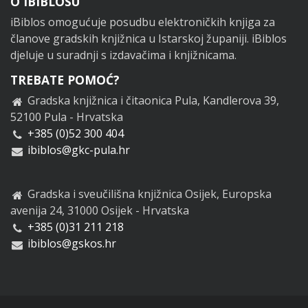
Footer
O IBIBLOSU
iBiblos omogućuje posudbu elektroničkih knjiga za
članove gradskih knjižnica u Istarskoj županiji. iBiblos
djeluje u suradnji s izdavačima i knjižnicama.
TREBATE POMOĆ?
Gradska knjižnica i čitaonica Pula, Kandlerova 39,
52100 Pula - Hrvatska
+385 (0)52 300 404
ibiblos@gkc-pula.hr
Gradska i sveučilišna knjižnica Osijek, Europska
avenija 24, 31000 Osijek - Hrvatska
+385 (0)31 211 218
ibiblos@gskos.hr