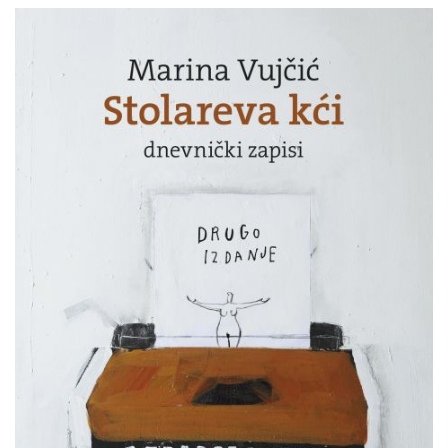
Marina
Pretpregled
Vujčić
:
Stolareva
kći