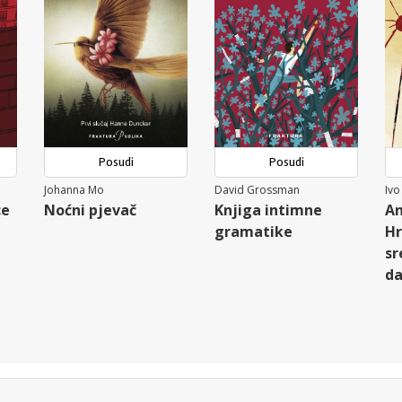
Posudi
Posudi
Johanna Mo
David Grossman
Ivo
ce
Noćni pjevač
Knjiga intimne
An
gramatike
Hr
sr
d