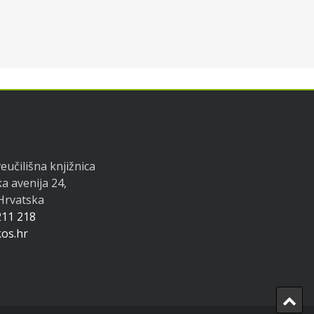
eučilišna knjižnica
a avenija 24,
 Hrvatska
211 218
os.hr
Ba