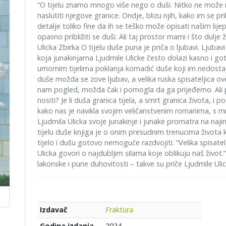
“O tijelu znamo mnogo više nego o duši. Nitko ne može 
naslutiti njegove granice. Ondje, blizu njih, kako im se prib
detalje toliko fine da ih se teško može opisati našim lijep
opasno približiti se duši. Ali taj prostor mami i što dulje 
Ulicka Zbirka O tijelu duše puna je priča o ljubavi. Ljubavi
koja junakinjama Ljudmile Ulicke često dolazi kasno i go
umornim tijelima poklanja komadić duše koji im nedostaje:
duše možda se zove ljubav, a velika ruska spisateljica ove
nam pogled, možda čak i pomogla da ga prijeđemo. Ali p
nositi? Je li duša granica tijela, a smrt granica života, i 
kako nas je navikla svojim veličanstvenim romanima, s mn
Ljudmila Ulicka svoje junakinje i junake promatra na najin
tijelu duše knjiga je o onim presudnim trenucima života ka
tijelo i dušu gotovo nemoguće razdvojiti. “Velika spisatelji
Ulicka govori o najdubljim silama koje oblikuju naš živo
lakonske i pune duhovitosti – takve su priče Ljudmile Ulic
Fraktura
Izdavač
2024.
Godina izdanja