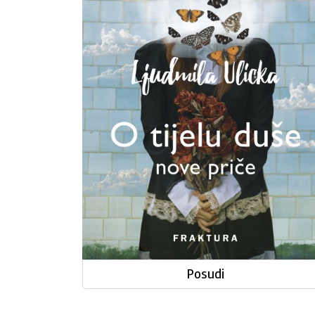
duše
Posudi