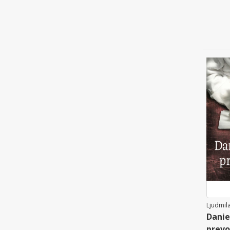
Ljudmila
Danie
prevo