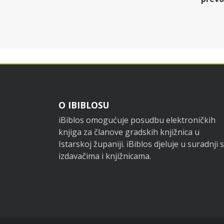
Footer
O IBIBLOSU
iBiblos omogućuje posudbu elektroničkih
knjiga za članove gradskih knjižnica u
Istarskoj županiji. iBiblos djeluje u suradnji s
izdavačima i knjižnicama.