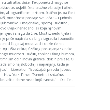
nacrtati atlas duše. Tek ponekad mogu se
ližavate, osjetit ćete snažne vibracije i otkriti
im, ali ograničenim jezikom. Rizično je, pa čak i
živiš, privlačnost postaje sve jača.” – Ljudmila
 ljubavničkoj i majčinskoj, sporoj i sućutnoj,
tovo uvijek nenadano, ali koja njihovim
 vjeru i snagu da žive. Most između tijela i
 je priče napisala da bi ga izgradila i ponudila
onad čega taj most vodi i dokle će nas
postoji li išta onkraj fizičkog postojanja? Onako
ogo mudrosti i sućuti, topline i finog humora,
timnijim od njihovih granica, dok ih prelaze. O
da smo najslobodniji i najranjiviji, kada je
ca.” – Libération “Istražujući prirodu ljubavi,
t.” – New York Times “Pametne i srdačne,
ke, velike dame ruske književnosti.” – Die Zeit