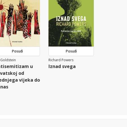
Posudi
Posudi
 Goldstein
Richard Powers
tisemitizam u
Iznad svega
vatskoj od
ednjega vijeka do
anas