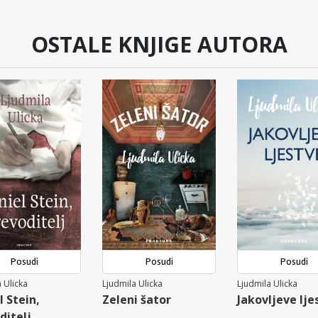
OSTALE KNJIGE AUTORA
Posudi
Posudi
Posudi
 Ulicka
Ljudmila Ulicka
Ljudmila Ulicka
l Stein,
Zeleni šator
Jakovljeve lje
ditelj