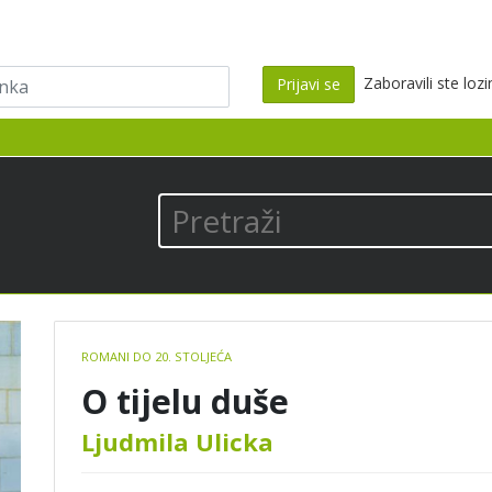
ka
Zaboravili ste loz
Prijavi se
los
Pretraži
Book
ROMANI DO 20. STOLJEĆA
details
O tijelu duše
Ljudmila Ulicka