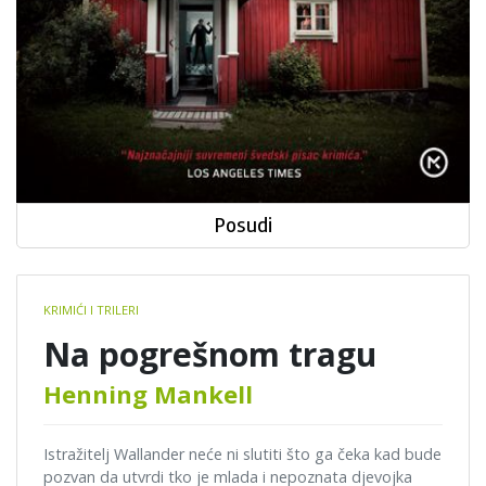
Posudi
Book
KRIMIĆI I TRILERI
details
Na pogrešnom tragu
Henning Mankell
Istražitelj Wallander neće ni slutiti što ga čeka kad bude
pozvan da utvrdi tko je mlada i nepoznata djevojka