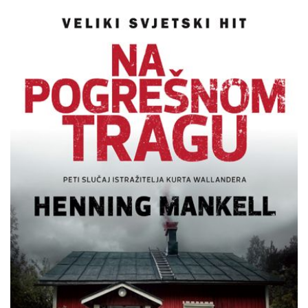
Henning
Pretpregled
Mankell
:
Na
pogrešnom
tragu