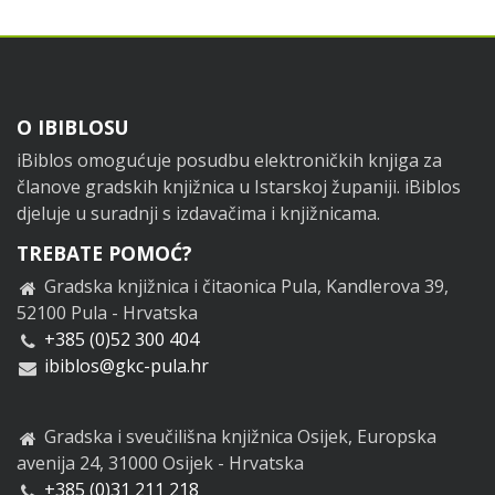
Footer
O IBIBLOSU
iBiblos omogućuje posudbu elektroničkih knjiga za
članove gradskih knjižnica u Istarskoj županiji. iBiblos
djeluje u suradnji s izdavačima i knjižnicama.
TREBATE POMOĆ?
Gradska knjižnica i čitaonica Pula, Kandlerova 39,
52100 Pula - Hrvatska
+385 (0)52 300 404
ibiblos@gkc-pula.hr
Gradska i sveučilišna knjižnica Osijek, Europska
avenija 24, 31000 Osijek - Hrvatska
+385 (0)31 211 218