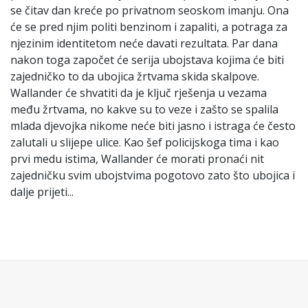
se čitav dan kreće po privatnom seoskom imanju. Ona
će se pred njim politi benzinom i zapaliti, a potraga za
njezinim identitetom neće davati rezultata. Par dana
nakon toga započet će serija ubojstava kojima će biti
zajedničko to da ubojica žrtvama skida skalpove.
Wallander će shvatiti da je ključ rješenja u vezama
među žrtvama, no kakve su to veze i zašto se spalila
mlada djevojka nikome neće biti jasno i istraga će često
zalutali u slijepe ulice. Kao šef policijskoga tima i kao
prvi medu istima, Wallander će morati pronaći nit
zajedničku svim ubojstvima pogotovo zato što ubojica i
dalje prijeti...