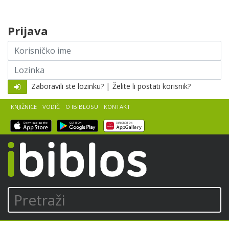
Skip to content
Prijava
Korisničko
ime
Lozinka
|
Zaboravili ste lozinku?
Želite li postati korisnik?
KNJIŽNICE
VODIČ
O IBIBLOSU
KONTAKT
iBiblos
Pretraži