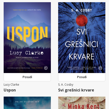
Posudi
Posudi
Lucy Clarke
S. A. Cosby
Uspon
Svi grešnici krvare