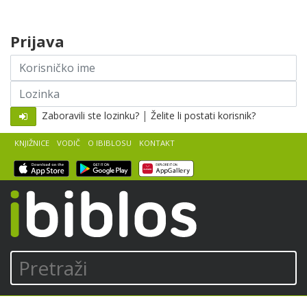
Skip to content
Prijava
Korisničko
ime
Lozinka
|
Zaboravili ste lozinku?
Želite li postati korisnik?
KNJIŽNICE
VODIČ
O IBIBLOSU
KONTAKT
iBiblos
Pretraži