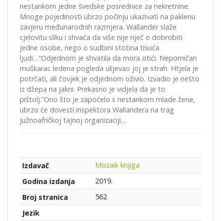
nestankom jedne švedske posrednice za nekretnine.
Mnoge pojedinosti ubrzo počinju ukazivati na paklenu
zavjeru međunarodnih razmjera. Wallander slaže
cjelovitu sliku i shvaća da više nije riječ o dobrobiti
jedne osobe, nego o sudbini stotina tisuća
ljudi…“Odjednom je shvatila da mora otići. Nepomičan
muškarac ledena pogleda ulijevao joj je strah. Htjela je
potrčati, ali čovjek je odjednom oživio. Izvadio je nešto
iz džepa na jakni. Prekasno je vidjela da je to
pištolj.”Ono što je započelo s nestankom mlade žene,
ubrzo će dovesti inspektora Wallandera na trag
južnoafričkoj tajnoj organizaciji…
Mozaik knjiga
Izdavač
2019.
Godina izdanja
562
Broj stranica
Jezik