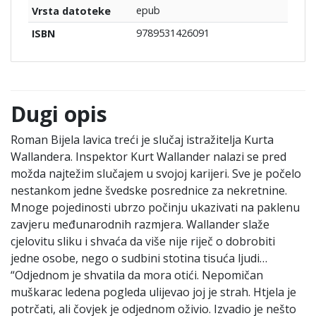
epub
Vrsta datoteke
9789531426091
ISBN
Dugi opis
Roman Bijela lavica treći je slučaj istražitelja Kurta
Wallandera. Inspektor Kurt Wallander nalazi se pred
možda najtežim slučajem u svojoj karijeri. Sve je počelo
nestankom jedne švedske posrednice za nekretnine.
Mnoge pojedinosti ubrzo počinju ukazivati na paklenu
zavjeru međunarodnih razmjera. Wallander slaže
cjelovitu sliku i shvaća da više nije riječ o dobrobiti
jedne osobe, nego o sudbini stotina tisuća ljudi…
“Odjednom je shvatila da mora otići. Nepomičan
muškarac ledena pogleda ulijevao joj je strah. Htjela je
potrčati, ali čovjek je odjednom oživio. Izvadio je nešto