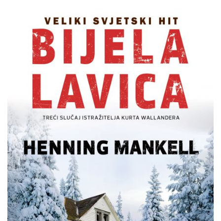
Henning
Pretpregled
Mankell
:
Bijela
lavica