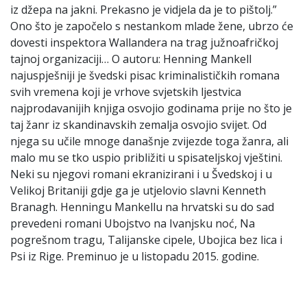
iz džepa na jakni. Prekasno je vidjela da je to pištolj.”
Ono što je započelo s nestankom mlade žene, ubrzo će
dovesti inspektora Wallandera na trag južnoafričkoj
tajnoj organizaciji… O autoru: Henning Mankell
najuspješniji je švedski pisac kriminalističkih romana
svih vremena koji je vrhove svjetskih ljestvica
najprodavanijih knjiga osvojio godinama prije no što je
taj žanr iz skandinavskih zemalja osvojio svijet. Od
njega su učile mnoge današnje zvijezde toga žanra, ali
malo mu se tko uspio približiti u spisateljskoj vještini.
Neki su njegovi romani ekranizirani i u Švedskoj i u
Velikoj Britaniji gdje ga je utjelovio slavni Kenneth
Branagh. Henningu Mankellu na hrvatski su do sad
prevedeni romani Ubojstvo na Ivanjsku noć, Na
pogrešnom tragu, Talijanske cipele, Ubojica bez lica i
Psi iz Rige. Preminuo je u listopadu 2015. godine.