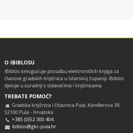
Footer
O IBIBLOSU
iBiblos omogućuje posudbu elektroničkih knjiga za
članove gradskih knjižnica u Istarskoj županiji. iBiblos
djeluje u suradnji s izdavačima i knjižnicama.
TREBATE POMOĆ?
Gradska knjižnica i čitaonica Pula, Kandlerova 39,
52100 Pula - Hrvatska
+385 (0)52 300 404
ibiblos@gkc-pula.hr