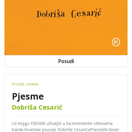
Posudi
Book
POEZIJA I DRAMA
details
Pjesme
Dobriša Cesarić
Uz knjigu PJESME uživajte u bezvremenim stihovima
barda hrvatske poezije Dobriše Cesarića!Pjesnički biseri