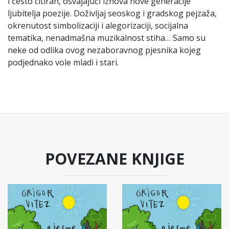
i često citiran, osvajajući iznova nove generacije
ljubitelja poezije. Doživljaj seoskog i gradskog pejzaža,
okrenutost simbolizaciji i alegorizaciji, socijalna
tematika, nenadmašna muzikalnost stiha… Samo su
neke od odlika ovog nezaboravnog pjesnika kojeg
podjednako vole mladi i stari.
POVEZANE KNJIGE