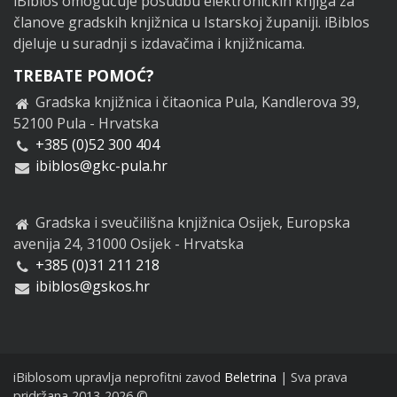
iBiblos omogućuje posudbu elektroničkih knjiga za
članove gradskih knjižnica u Istarskoj županiji. iBiblos
djeluje u suradnji s izdavačima i knjižnicama.
TREBATE POMOĆ?
Gradska knjižnica i čitaonica Pula, Kandlerova 39,
52100 Pula - Hrvatska
+385 (0)52 300 404
ibiblos@gkc-pula.hr
Gradska i sveučilišna knjižnica Osijek, Europska
avenija 24, 31000 Osijek - Hrvatska
+385 (0)31 211 218
ibiblos@gskos.hr
iBiblosom upravlja neprofitni zavod
Beletrina
| Sva prava
pridržana 2013-2026 ©