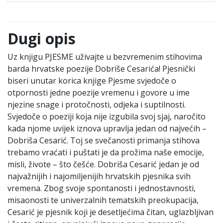
Dugi opis
Uz knjigu PJESME uživajte u bezvremenim stihovima
barda hrvatske poezije Dobriše Cesarića! Pjesnički
biseri unutar korica knjige Pjesme svjedoče o
otpornosti jedne poezije vremenu i govore u ime
njezine snage i protočnosti, odjeka i suptilnosti.
Svjedoče o poeziji koja nije izgubila svoj sjaj, naročito
kada njome uvijek iznova upravlja jedan od najvećih –
Dobriša Cesarić. Toj se svečanosti primanja stihova
trebamo vraćati i puštati je da prožima naše emocije,
misli, živote – što češće. Dobriša Cesarić jedan je od
najvažnijih i najomiljenijih hrvatskih pjesnika svih
vremena. Zbog svoje spontanosti i jednostavnosti,
misaonosti te univerzalnih tematskih preokupacija,
Cesarić je pjesnik koji je desetljećima čitan, uglazbljivan