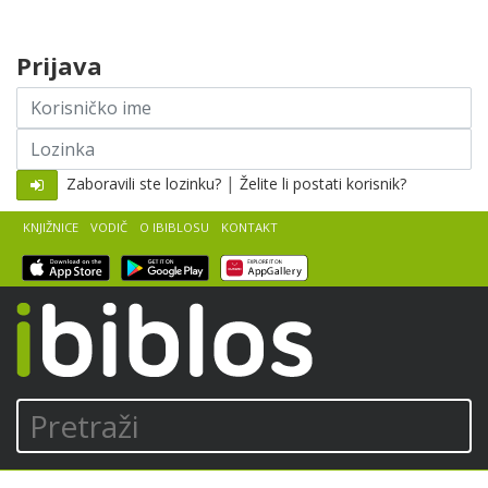
Skip to content
Prijava
Korisničko
ime
Lozinka
|
Zaboravili ste lozinku?
Želite li postati korisnik?
KNJIŽNICE
VODIČ
O IBIBLOSU
KONTAKT
iBiblos
Pretraži