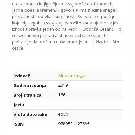
unutar korica knjige Pjesme svjedoče o otpornosti
jedne poezije vremenu i govore u ime njezine snage i
protočnosti, odjeka i suptilnosti. Svjedoče o poeziji
koja nije izgubila svoj sjaj, naročito kada njome uvijek
iznova upravlja jedan od najvećih – Dobriša Cesarić. Toj
se svečanosti primanja stihova trebamo vraćati i
puštati je da prožima naše emocije, misli, živote – što
češće.
Mozaik knjiga
Izdavač
2019.
Godina izdanja
166
Broj stranica
Jezik
epub
Vrsta datoteke
9789531427685
ISBN