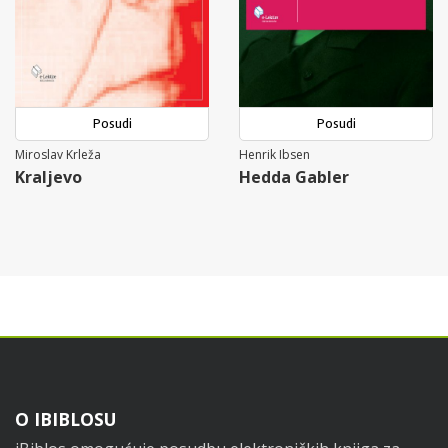
Posudi
Posudi
Miroslav Krleža
Henrik Ibsen
Kraljevo
Hedda Gabler
Footer
O IBIBLOSU