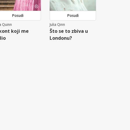
Posudi
Posudi
ia Quinn
Julia Qinn
kont koji me
Što se to zbiva u
lio
Londonu?