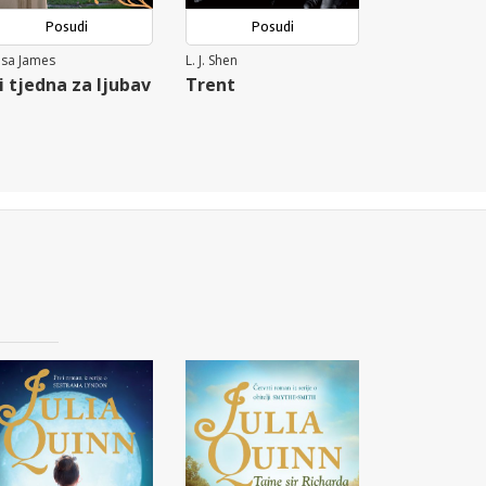
Posudi
Posudi
isa James
L. J. Shen
i tjedna za ljubav
Trent