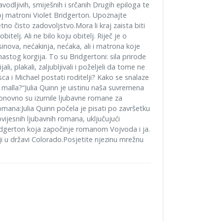
vodljivih, smiješnih i srčanih Drugih epiloga te
 matroni Violet Bridgerton. Upoznajte
etno čisto zadovoljstvo.Mora li kraj zaista biti
telj. Ali ne bilo koju obitelj. Riječ je o
sinova, nećakinja, nećaka, ali i matrona koje
stog korgija. To su Bridgertoni: sila prirode
li, plakali, zaljubljivali i poželjeli da tome ne
sca i Michael postati roditelji? Kako se snalaze
 malla?“Julia Quinn je uistinu naša suvremena
 ponovno su izumile ljubavne romane za
mana:Julia Quinn počela je pisati po završetku
vijesnih ljubavnih romana, uključujući
idgerton koja započinje romanom Vojvoda i ja.
lji u državi Colorado.Posjetite njezinu mrežnu