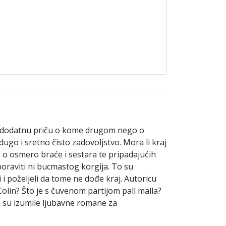
a te dodatnu priču o kome drugom nego o
dugo i sretno čisto zadovoljstvo. Mora li kraj
 je o osmero braće i sestara te pripadajućih
boraviti ni bucmastog korgija. To su
li i poželjeli da tome ne dođe kraj. Autoricu
 Colin? Što je s čuvenom partijom pall malla?
o su izumile ljubavne romane za