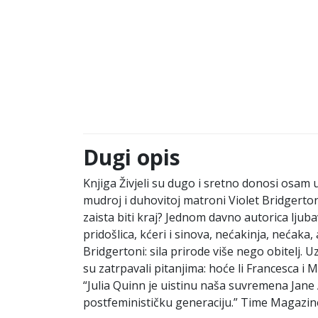
Dugi opis
Knjiga Živjeli su dugo i sretno donosi osam 
mudroj i duhovitoj matroni Violet Bridgerton.
zaista biti kraj? Jednom davno autorica ljubav
pridošlica, kćeri i sinova, nećakinja, nećak
Bridgertoni: sila prirode više nego obitelj. Uz
su zatrpavali pitanjima: hoće li Francesca i 
“Julia Quinn je uistinu naša suvremena Jane 
postfeminističku generaciju.” Time Magazin