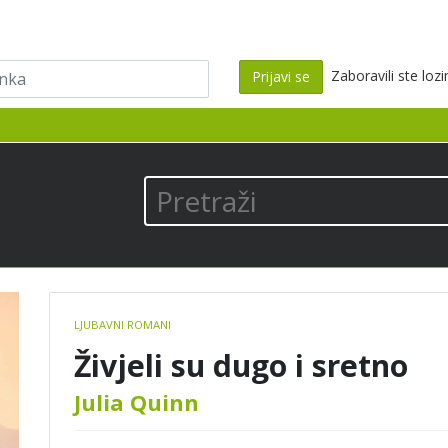
ka
Zaboravili ste loz
Prijavi se
los
Pretraži
Book
LJUBAVNI ROMANI
details
Živjeli su dugo i sretno
Julia Quinn