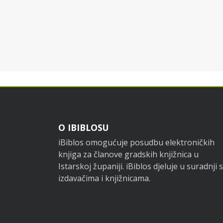
Footer
O IBIBLOSU
iBiblos omogućuje posudbu elektroničkih
knjiga za članove gradskih knjižnica u
Istarskoj županiji. iBiblos djeluje u suradnji s
izdavačima i knjižnicama.