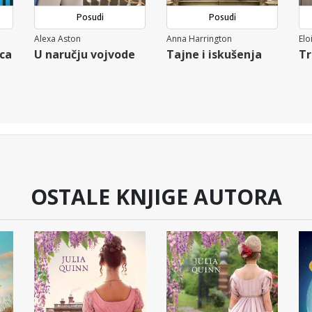
Posudi
Posudi
Alexa Aston
Anna Harrington
Elo
ca
U naručju vojvode
Tajne i iskušenja
Tr
OSTALE KNJIGE AUTORA