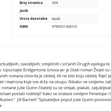
304
Broj stranica
Jezik
epub
Vrsta datoteke
9789531428101
ISBN
uzbudljivih, zavodljivih, smiješnih i srčanih Drugih epilog
 Upoznajte Bridgertone iznova jer je čitati roman Živjeli su 
nih romana stvorila je obitelj. Ali ne bilo koju obitelj. Riječ
a, ali i matrona koje sve drže na okupu. Nikako ne smijemo za
 romane Julie Quinn čitatelji su se smijali, plakali, zaljubljiva
Michael postati roditelji? Kako se snalaze omiljeni Penelope i
Austen.” Jill Barnett “Spisateljice poput Julie Quinn ponovn
e