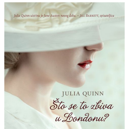
Julia
Pretpregled
Qinn
:
Što
se
to
zbiva
u
Londonu?