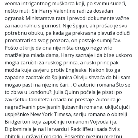
veoma intrigantnog muškarca koji, po svemu sudeći,
nešto muti. Sir Harry Valentine radi za dosadan
ogranak Ministarstva rata i prevodi dokumente važne
za nacionalnu sigurnost. Nije špijun, ali prošao je svu
potrebnu obuku, pa kada ga prekrasna plavuša odluči
promatrati sa svog prozora, on postaje sumnjičav.
Pošto otkrije da ona nije ništa drugo nego vrlo
znatiželjna mlada dama, Harry saznaje i da bi se uskoro
mogla zaručiti za ruskog princa, a ruski princ pak
možda kuje zavjeru protiv Engleske. Nakon što ga
zapadne zadatak da špijunira Oliviju shvaća da bi i sam
mogao pasti na njezine čari… O autorici romana Što se
to zbiva u Londonu?: Julia Quinn počela je pisati po
završetku fakulteta i otada ne prestaje. Autorica je
nagrađivanih povijesnih ljubavnih romana, uključujući
uspješnice New York Timesa, seriju romana o obitelji
Bridgerton koja započinje romanom Vojvoda i ja.
Diplomirala je na Harvardu i Radcliffeu i sada živi s
obitelji u državi Colorado. Posjetite njezinu mrežnu