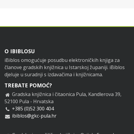
Footer
O IBIBLOSU
iBiblos omogućuje posudbu elektroničkih knjiga za
članove gradskih knjižnica u Istarskoj županiji. iBiblos
djeluje u suradnji s izdavačima i knjižnicama.
TREBATE POMOĆ?
Gradska knjižnica i čitaonica Pula, Kandlerova 39,
52100 Pula - Hrvatska
+385 (0)52 300 404
ibiblos@gkc-pula.hr