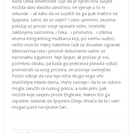
Kada Olivia Bevelstoke čuje da je njezin novi susjed
možda ubio vlastitu zaručnicu, ne vjeruje u to ni
sekunde – ali kako da se suzdrži da ga ipak malčice ne
špijunira, samo da se uvjeri? I zato spremno zauzima
položaj uz prozor svoje spavaće sobe, strateški
zaklonjena zastorima, i čeka… i promatra… i otkriva
veoma intrigantnog muškarca koji, po svemu sudeći,
nešto muti.Sir Harry Valentine radi za dosadan ogranak
Ministarstva rata i prevodi dokumente važne za
nacionalnu sigurnost. Nije špijun, ali prošao je svu
potrebnu obuku, pa kada ga prekrasna plavuša odluči
promatrati sa svog prozora, on postaje sumnjičav.
Pošto otkrije da ona nije ništa drugo nego vrlo
znatiželjna mlada dama, Harry saznaje i da bi se uskoro
mogla zaručiti za ruskog princa, a ruski princ pak
možda kuje zavjeru protiv Engleske. Nakon što ga
zapadne zadatak da špijunira Oliviju shvaća da bi i sam
mogao pasti na njezine čari…