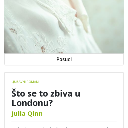
Posudi
Book
LJUBAVNI ROMANI
details
Što se to zbiva u
Londonu?
Julia Qinn