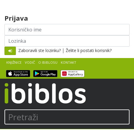
Skip to content
Prijava
Korisničko
ime
Lozinka
|
Zaboravili ste lozinku?
Želite li postati korisnik?
KNJIŽNICE
VODIČ
O IBIBLOSU
KONTAKT
iBiblos
Pretraži