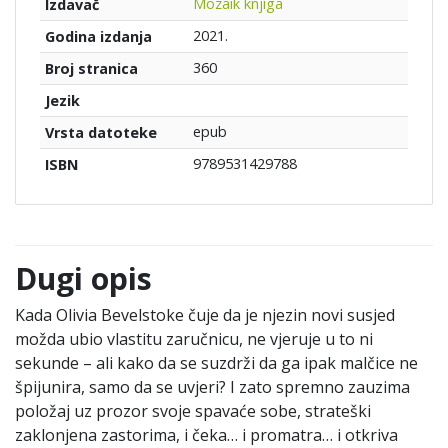
Mozaik knjiga
Izdavač
2021.
Godina izdanja
360
Broj stranica
Jezik
epub
Vrsta datoteke
9789531429788
ISBN
Dugi opis
Kada Olivia Bevelstoke čuje da je njezin novi susjed
možda ubio vlastitu zaručnicu, ne vjeruje u to ni
sekunde – ali kako da se suzdrži da ga ipak malčice ne
špijunira, samo da se uvjeri? I zato spremno zauzima
položaj uz prozor svoje spavaće sobe, strateški
zaklonjena zastorima, i čeka… i promatra… i otkriva