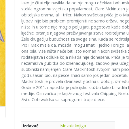
Iako je čitatelje navikla da od nje mogu očekivati vrhunsk
stekla ogromnu svjetsku popularnost, Clare Mckintosh j
obiteljska drama, ali i triler, Nakon svršetka priča je o 
ljubavi nije bio problem promijeniti ne samo državu nego i k
ništa ih u tome nije moglo poljuljati, pogotovo kada dobi
liječnici pitanje njegova preživljavanja stave roditeljima 
Žele drugačiju budućnost za svoga sina. Kada se roditelj
Pip i Max misle da, možda, mogu imati i jedno i drugo, al
ona bila, više ništa neće biti isto.Roman Nakon svršetka za
roditeljstva i odluke koja nikada nije donesena. Priča je 
nezamisliva gubitka do iznenađujućeg, zadovoljavajućeg i 
sudbinski namijenjen. Clare Mackintosh svojom nam prič
god užasan bio, najčešće znači samo još jedan početak.
Mackintosh je provela dvanaest godina u policiji, između o
Godine 2011. napustila je policijsku službu kako bi radila
medije. Osnivačica je književnog festivala Chipping Norto
živi u Cotswoldsu sa suprugom i troje djece.
Mozaik knjiga
Izdavač