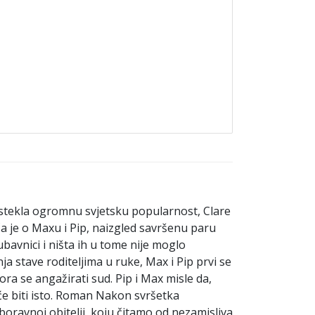
a stekla ogromnu svjetsku popularnost, Clare
ča je o Maxu i Pip, naizgled savršenu paru
ubavnici i ništa ih u tome nije moglo
nja stave roditeljima u ruke, Max i Pip prvi se
ra se angažirati sud. Pip i Max misle da,
eće biti isto. Roman Nakon svršetka
zaboravnoj obitelji, koju čitamo od nezamisliva