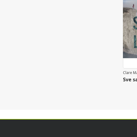
Clare M
Sve s