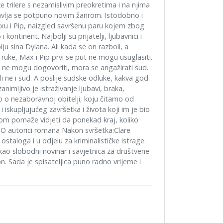
e trilere s nezamislivim preokretima i na njima
avlja se potpuno novim žanrom. Istodobno i
Maxu i Pip, naizgled savršenu paru kojem zbog
ontinent. Najbolji su prijatelji, ljubavnici i
ju sina Dylana. Ali kada se on razboli, a
u ruke, Max i Pip prvi se put ne mogu usuglasiti.
i ne mogu dogovoriti, mora se angažirati sud.
i ne i sud. A poslije sudske odluke, kakva god
nimljivo je istraživanje ljubavi, braka,
to o nezaboravnoj obitelji, koju čitamo od
iskupljujućeg završetka i života koji im je bio
om pomaže vidjeti da ponekad kraj, koliko
 O autorici romana Nakon svršetka:Clare
staloga i u odjelu za kriminalističke istrage.
 kao slobodni novinar i savjetnica za društvene
n. Sada je spisateljica puno radno vrijeme i