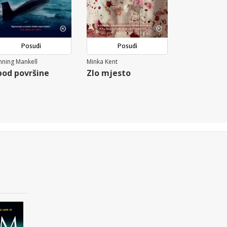
Posudi
Posudi
ning Mankell
Minka Kent
pod površine
Zlo mjesto