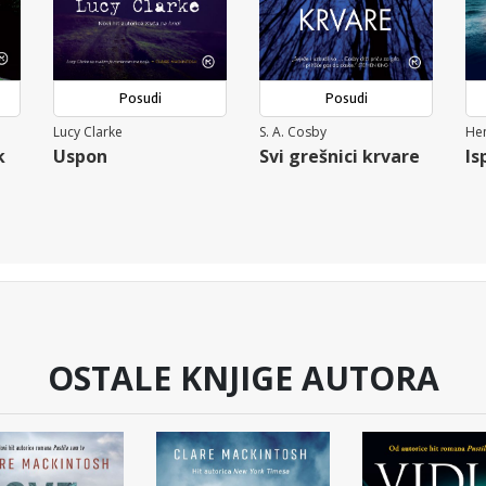
Posudi
Posudi
Lucy Clarke
S. A. Cosby
Hen
k
Uspon
Svi grešnici krvare
Is
OSTALE KNJIGE AUTORA