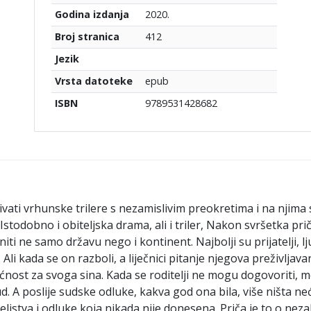
2020.
Godina izdanja
412
Broj stranica
Jezik
epub
Vrsta datoteke
9789531428682
ISBN
kivati vrhunske trilere s nezamislivim preokretima i na njim
todobno i obiteljska drama, ali i triler, Nakon svršetka pri
ti ne samo državu nego i kontinent. Najbolji su prijatelji, lj
Ali kada se on razboli, a liječnici pitanje njegova preživljava
nost za svoga sina. Kada se roditelji ne mogu dogovoriti, mo
ud. A poslije sudske odluke, kakva god ona bila, više ništa n
iteljstva i odluke koja nikada nije donesena. Priča je to o ne