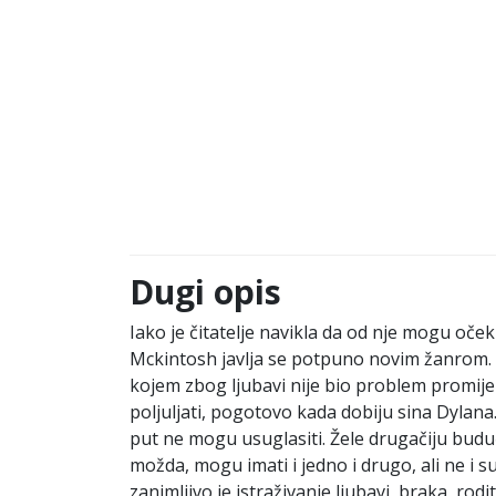
Dugi opis
Iako je čitatelje navikla da od nje mogu oče
Mckintosh javlja se potpuno novim žanrom. Is
kojem zbog ljubavi nije bio problem promijeni
poljuljati, pogotovo kada dobiju sina Dylana. 
put ne mogu usuglasiti. Žele drugačiju buduć
možda, mogu imati i jedno i drugo, ali ne i s
zanimljivo je istraživanje ljubavi, braka, rod