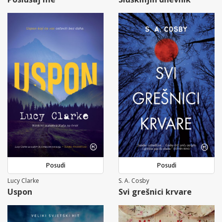
Posudi
Posudi
Lucy Clarke
S. A. Cosby
Uspon
Svi grešnici krvare