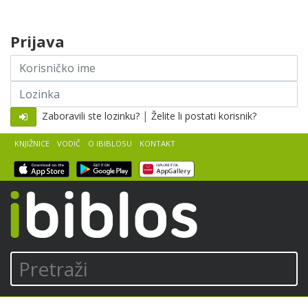
Skip to content
Prijava
Korisničko
ime
Lozinka
|
Zaboravili ste lozinku?
Želite li postati korisnik?
KNJIŽNICE
VODIČ
O IBIBLOSU
KONTAKT
iBiblos
Pretraži