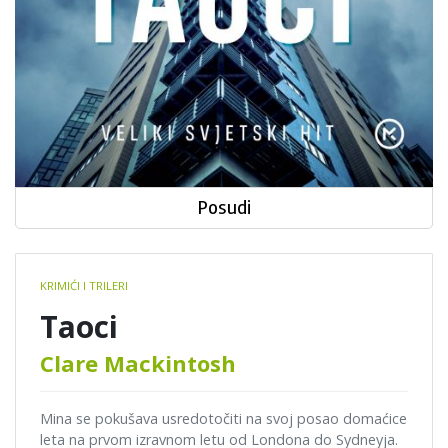
Posudi
Book
KRIMIĆI I TRILERI
details
Taoci
Clare Mackintosh
Mina se pokušava usredotočiti na svoj posao domaćice
leta na prvom izravnom letu od Londona do Sydneyja.