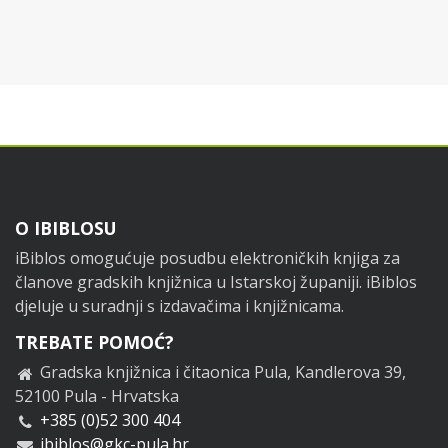
Footer
O IBIBLOSU
iBiblos omogućuje posudbu elektroničkih knjiga za
članove gradskih knjižnica u Istarskoj županiji. iBiblos
djeluje u suradnji s izdavačima i knjižnicama.
TREBATE POMOĆ?
Gradska knjižnica i čitaonica Pula, Kandlerova 39,
52100 Pula - Hrvatska
+385 (0)52 300 404
ibiblos@gkc-pula.hr