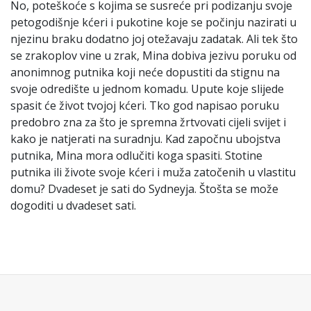
No, poteškoće s kojima se susreće pri podizanju svoje
petogodišnje kćeri i pukotine koje se počinju nazirati u
njezinu braku dodatno joj otežavaju zadatak. Ali tek što
se zrakoplov vine u zrak, Mina dobiva jezivu poruku od
anonimnog putnika koji neće dopustiti da stignu na
svoje odredište u jednom komadu. Upute koje slijede
spasit će život tvojoj kćeri. Tko god napisao poruku
predobro zna za što je spremna žrtvovati cijeli svijet i
kako je natjerati na suradnju. Kad započnu ubojstva
putnika, Mina mora odlučiti koga spasiti. Stotine
putnika ili živote svoje kćeri i muža zatočenih u vlastitu
domu? Dvadeset je sati do Sydneyja. Štošta se može
dogoditi u dvadeset sati.