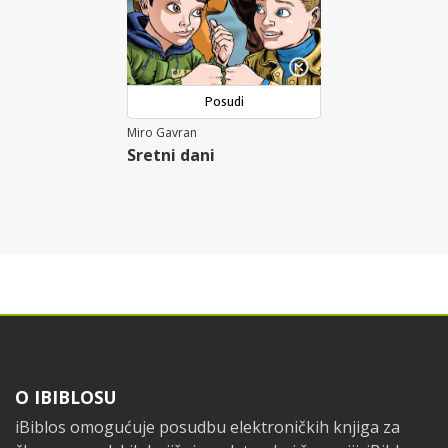
Posudi
Miro Gavran
Sretni dani
Footer
O IBIBLOSU
iBiblos omogućuje posudbu elektroničkih knjiga za