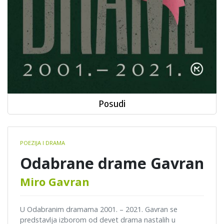
Posudi
Book
POEZIJA I DRAMA
details
Odabrane drame Gavran
Miro Gavran
U Odabranim dramama 2001. – 2021. Gavran se
predstavlja izborom od devet drama nastalih u