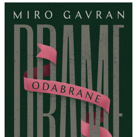
Miro
Pretpregled
Gavran
:
Odabrane
drame
Gavran