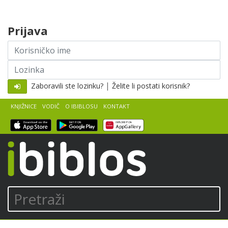
Skip to content
Prijava
Korisničko
ime
Lozinka
|
Zaboravili ste lozinku?
Želite li postati korisnik?
KNJIŽNICE
VODIČ
O IBIBLOSU
KONTAKT
iBiblos
Pretraži