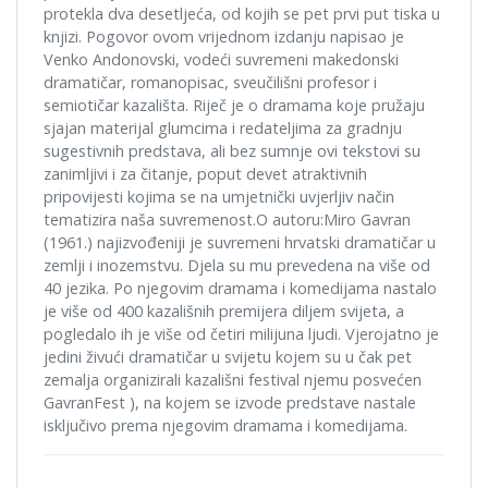
protekla dva desetljeća, od kojih se pet prvi put tiska u
knjizi. Pogovor ovom vrijednom izdanju napisao je
Venko Andonovski, vodeći suvremeni makedonski
dramatičar, romanopisac, sveučilišni profesor i
semiotičar kazališta. Riječ je o dramama koje pružaju
sjajan materijal glumcima i redateljima za gradnju
sugestivnih predstava, ali bez sumnje ovi tekstovi su
zanimljivi i za čitanje, poput devet atraktivnih
pripovijesti kojima se na umjetnički uvjerljiv način
tematizira naša suvremenost.O autoru:Miro Gavran
(1961.) najizvođeniji je suvremeni hrvatski dramatičar u
zemlji i inozemstvu. Djela su mu prevedena na više od
40 jezika. Po njegovim dramama i komedijama nastalo
je više od 400 kazališnih premijera diljem svijeta, a
pogledalo ih je više od četiri milijuna ljudi. Vjerojatno je
jedini živući dramatičar u svijetu kojem su u čak pet
zemalja organizirali kazališni festival njemu posvećen
GavranFest ), na kojem se izvode predstave nastale
isključivo prema njegovim dramama i komedijama.