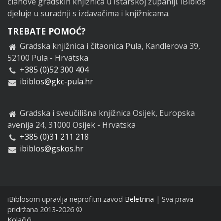
članove gradskih knjižnica u Istarskoj županiji. iBiblos
djeluje u suradnji s izdavačima i knjižnicama.
TREBATE POMOĆ?
Gradska knjižnica i čitaonica Pula, Kandlerova 39,
52100 Pula - Hrvatska
+385 (0)52 300 404
ibiblos@gkc-pula.hr
Gradska i sveučilišna knjižnica Osijek, Europska
avenija 24, 31000 Osijek - Hrvatska
+385 (0)31 211 218
ibiblos@gskos.hr
iBiblosom upravlja neprofitni zavod
Beletrina
| Sva prava
pridržana 2013-2026 ©
Kolačići