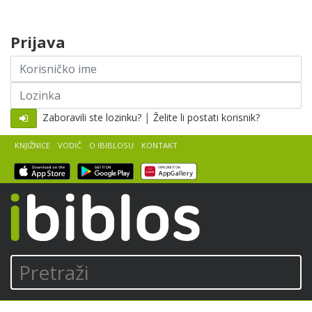
Skip to content
Prijava
Korisničko
ime
Lozinka
|
Zaboravili ste lozinku?
Želite li postati korisnik?
KNJIŽNICE
VODIČ
O IBIBLOSU
KONTAKT
iBiblos
Pretraži