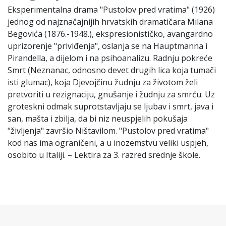
Eksperimentalna drama "Pustolov pred vratima" (1926)
jednog od najznačajnijih hrvatskih dramatičara Milana
Begovića (1876.-1948.), ekspresionističko, avangardno
uprizorenje "priviđenja", oslanja se na Hauptmanna i
Pirandella, a dijelom i na psihoanalizu. Radnju pokreće
Smrt (Neznanac, odnosno devet drugih lica koja tumači
isti glumac), koja Djevojčinu žudnju za životom želi
pretvoriti u rezignaciju, gnušanje i žudnju za smrću. Uz
groteskni odmak suprotstavljaju se ljubav i smrt, java i
san, mašta i zbilja, da bi niz neuspjelih pokušaja
"življenja" završio Ništavilom. "Pustolov pred vratima"
kod nas ima ograničeni, a u inozemstvu veliki uspjeh,
osobito u Italiji. – Lektira za 3. razred srednje škole.