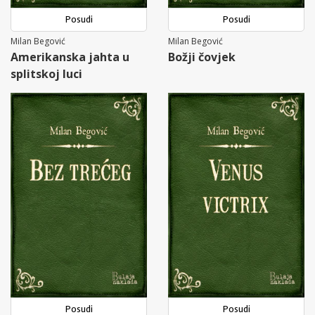
Posudi
Posudi
Milan Begović
Milan Begović
Amerikanska jahta u
Božji čovjek
splitskoj luci
Posudi
Posudi