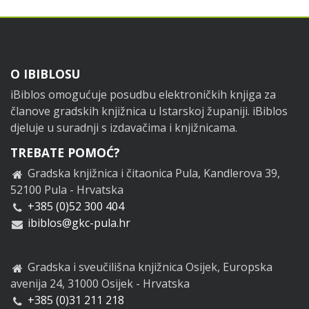
Footer
O IBIBLOSU
iBiblos omogućuje posudbu elektroničkih knjiga za
članove gradskih knjižnica u Istarskoj županiji. iBiblos
djeluje u suradnji s izdavačima i knjižnicama.
TREBATE POMOĆ?
Gradska knjižnica i čitaonica Pula, Kandlerova 39,
52100 Pula - Hrvatska
+385 (0)52 300 404
ibiblos@gkc-pula.hr
Gradska i sveučilišna knjižnica Osijek, Europska
avenija 24, 31000 Osijek - Hrvatska
+385 (0)31 211 218