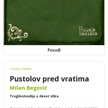
Posudi
Book
POEZIJA I DRAMA
details
Pustolov pred vratima
Milan Begović
Tragikomedija u devet slika