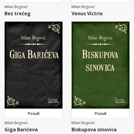
Milan Begović
Milan Begović
Bez trećeg
Venus Victrix
Posudi
Posudi
Milan Begović
Milan Begović
Giga Barićeva
Biskupova sinovica