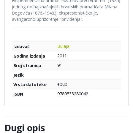
Eksperimentalna drama "Pustolov pred vratima" (1926)
jednog od najznačajnijih hrvatskih dramatičara Milana
Begovića (1876.-1948.), ekspresionističko je,
avangardno uprizorenje "priviđenja".
Bulaja
Izdavač
2011.
Godina izdanja
91
Broj stranica
Jezik
epub
Vrsta datoteke
9789533280042
ISBN
Dugi opis