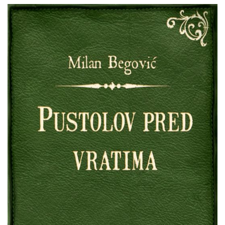
Milan
Pretpregled
Begović
:
Pustolov
pred
vratima