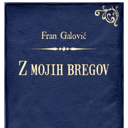
Fran
Pretpregled
Galović
:
Z
mojih
bregov