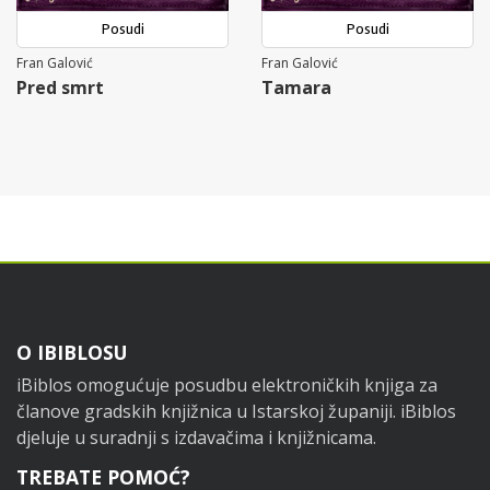
Posudi
Posudi
Fran Galović
Fran Galović
Pred smrt
Tamara
Footer
O IBIBLOSU
iBiblos omogućuje posudbu elektroničkih knjiga za
članove gradskih knjižnica u Istarskoj županiji. iBiblos
djeluje u suradnji s izdavačima i knjižnicama.
TREBATE POMOĆ?