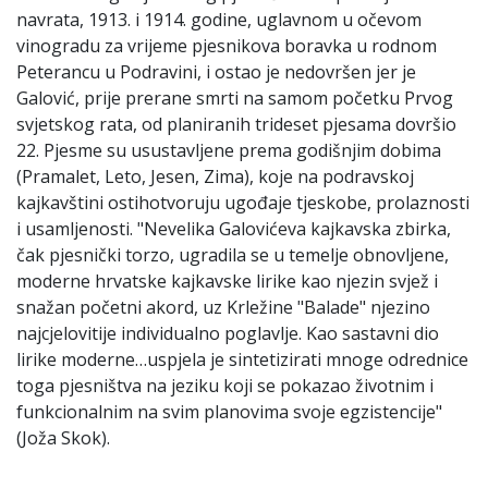
navrata, 1913. i 1914. godine, uglavnom u očevom
vinogradu za vrijeme pjesnikova boravka u rodnom
Peterancu u Podravini, i ostao je nedovršen jer je
Galović, prije prerane smrti na samom početku Prvog
svjetskog rata, od planiranih trideset pjesama dovršio
22. Pjesme su usustavljene prema godišnjim dobima
(Pramalet, Leto, Jesen, Zima), koje na podravskoj
kajkavštini ostihotvoruju ugođaje tjeskobe, prolaznosti
i usamljenosti. "Nevelika Galovićeva kajkavska zbirka,
čak pjesnički torzo, ugradila se u temelje obnovljene,
moderne hrvatske kajkavske lirike kao njezin svjež i
snažan početni akord, uz Krležine "Balade" njezino
najcjelovitije individualno poglavlje. Kao sastavni dio
lirike moderne…uspjela je sintetizirati mnoge odrednice
toga pjesništva na jeziku koji se pokazao životnim i
funkcionalnim na svim planovima svoje egzistencije"
(Joža Skok).