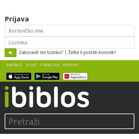
Skip to content
Prijava
Korisničko
ime
Lozinka
|
Zaboravili ste lozinku?
Želite li postati korisnik?
KNJIŽNICE
VODIČ
O IBIBLOSU
KONTAKT
iBiblos
Pretraži