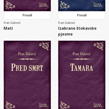
Posudi
Posudi
Fran Galović
Fran Galović
Mati
Izabrane štokavske
pjesme