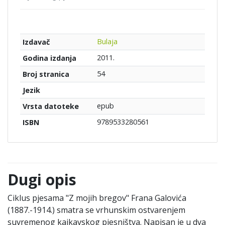
Bulaja
Izdavač
2011.
Godina izdanja
54
Broj stranica
Jezik
epub
Vrsta datoteke
9789533280561
ISBN
Dugi opis
Ciklus pjesama "Z mojih bregov" Frana Galovića
(1887.-1914.) smatra se vrhunskim ostvarenjem
suvremenog kajkavskog pjesništva. Napisan je u dva