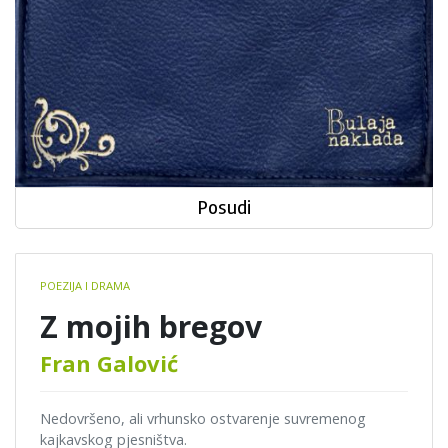
Posudi
Book
POEZIJA I DRAMA
details
Z mojih bregov
Fran Galović
Nedovršeno, ali vrhunsko ostvarenje suvremenog
kajkavskog pjesništva.