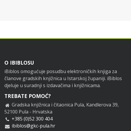
Footer
O IBIBLOSU
iBiblos omogućuje posudbu elektroničkih knjiga za
članove gradskih knjižnica u Istarskoj županiji. iBiblos
djeluje u suradnji s izdavačima i knjižnicama.
TREBATE POMOĆ?
Gradska knjižnica i čitaonica Pula, Kandlerova 39,
52100 Pula - Hrvatska
+385 (0)52 300 404
ibiblos@gkc-pula.hr