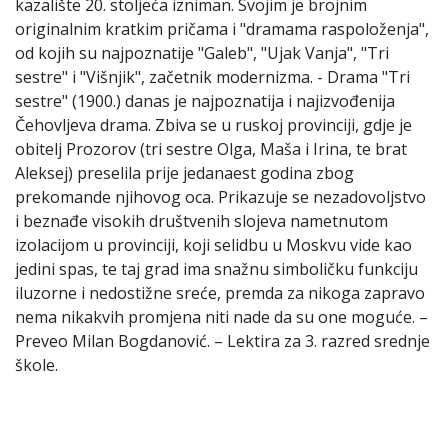
kazalište 20. stoljeća izniman. Svojim je brojnim
originalnim kratkim pričama i "dramama raspoloženja",
od kojih su najpoznatije "Galeb", "Ujak Vanja", "Tri
sestre" i "Višnjik", začetnik modernizma. - Drama "Tri
sestre" (1900.) danas je najpoznatija i najizvođenija
Čehovljeva drama. Zbiva se u ruskoj provinciji, gdje je
obitelj Prozorov (tri sestre Olga, Maša i Irina, te brat
Aleksej) preselila prije jedanaest godina zbog
prekomande njihovog oca. Prikazuje se nezadovoljstvo
i beznađe visokih društvenih slojeva nametnutom
izolacijom u provinciji, koji selidbu u Moskvu vide kao
jedini spas, te taj grad ima snažnu simboličku funkciju
iluzorne i nedostižne sreće, premda za nikoga zapravo
nema nikakvih promjena niti nade da su one moguće. –
Preveo Milan Bogdanović. – Lektira za 3. razred srednje
škole.