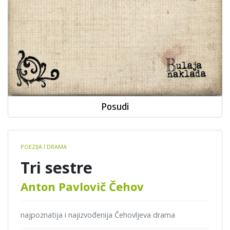
Posudi
Book
POEZIJA I DRAMA
details
Tri sestre
Anton Pavlovič Čehov
najpoznatija i najizvođenija Čehovljeva drama