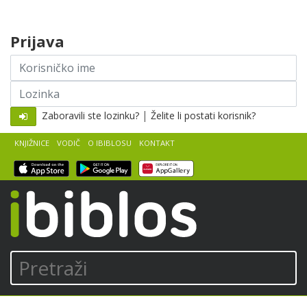
Skip to content
Prijava
Korisničko
ime
Lozinka
|
Zaboravili ste lozinku?
Želite li postati korisnik?
KNJIŽNICE
VODIČ
O IBIBLOSU
KONTAKT
iBiblos
Pretraži