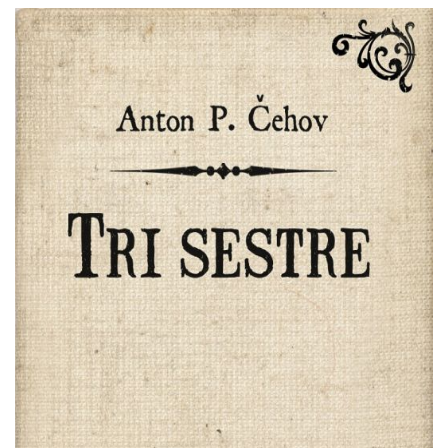
Anton
Pretpregled
Pavlovič
Čehov
:
Tri
sestre