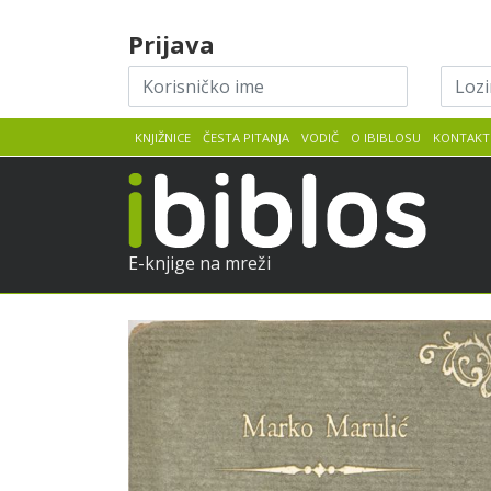
Skip to content
Prijava
Korisničko
Lozin
ime
KNJIŽNICE
ČESTA PITANJA
VODIČ
O IBIBLOSU
KONTAKT
iBib
E-knjige na mreži
Marko
Pretpregled
Marulić
:
Judita