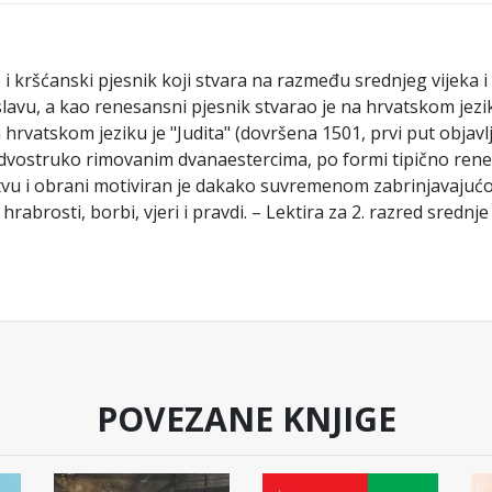
je i kršćanski pjesnik koji stvara na razmeđu srednjeg vije
 slavu, a kao renesansni pjesnik stvarao je na hrvatskom jez
hrvatskom jeziku je "Judita" (dovršena 1501, prvi put objavlje
 u dvostruko rimovanim dvanaestercima, po formi tipično rene
naštvu i obrani motiviran je dakako suvremenom zabrinjavaju
abrosti, borbi, vjeri i pravdi. – Lektira za 2. razred srednje
POVEZANE KNJIGE