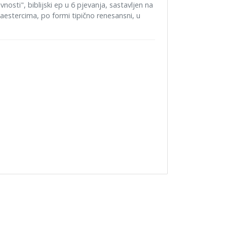
nosti", biblijski ep u 6 pjevanja, sastavljen na
aestercima, po formi tipično renesansni, u