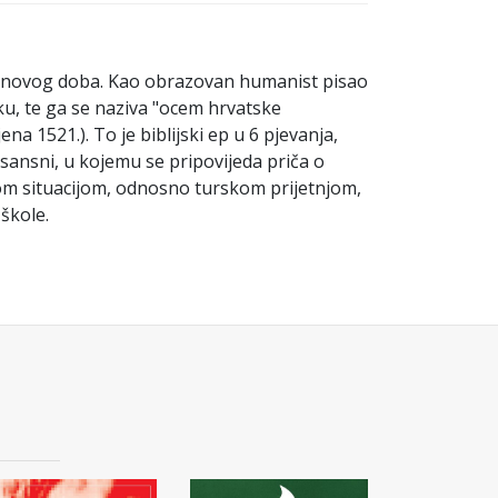
ka i novog doba. Kao obrazovan humanist pisao
iku, te ga se naziva "ocem hrvatske
na 1521.). To je biblijski ep u 6 pjevanja,
sansni, u kojemu se pripovijeda priča o
ćom situacijom, odnosno turskom prijetnjom,
 škole.