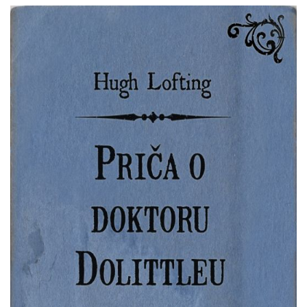
Hugh
Pretpregled
Lofting
:
Priča
o
doktoru
Dolittleu