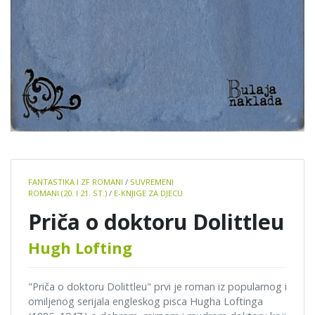
Book
FANTASTIKA I ZF ROMANI
/
SUVREMENI
details
ROMANI (20. I 21. ST.)
/
E-KNJIGE ZA DJECU
Priča o doktoru Dolittleu
Hugh Lofting
"Priča o doktoru Dolittleu" prvi je roman iz popularnog i
omiljenog serijala engleskog pisca Hugha Loftinga