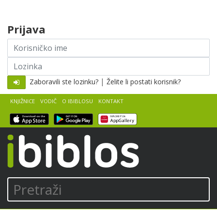
Skip to content
Prijava
Korisničko
ime
Lozinka
|
Zaboravili ste lozinku?
Želite li postati korisnik?
KNJIŽNICE
VODIČ
O IBIBLOSU
KONTAKT
iBiblos
Pretraži