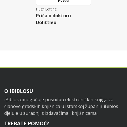
Posudi
Hugh Lofting
Priča o doktoru
Dolittleu
Footer
O IBIBLOSU
iBiblos omogućuje posudbu elektroničkih knjiga za
članove gradskih knjižnica u Istarskoj županiji. iBiblos
djeluje u suradnji s izdavačima i knjižnicama.
TREBATE POMOĆ?