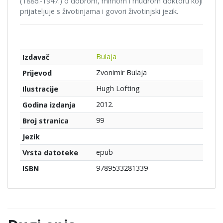
(1886.-1947.) o dobrom, mirnom i mudrom doktoru koji
prijateljuje s životinjama i govori životinjski jezik.
Bulaja
Izdavač
Zvonimir Bulaja
Prijevod
Hugh Lofting
Ilustracije
2012.
Godina izdanja
99
Broj stranica
Jezik
epub
Vrsta datoteke
9789533281339
ISBN