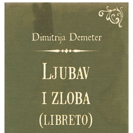
Dimitrija
Pretpregled
Demeter
:
Ljubav
i
zloba
(operni
libreto)