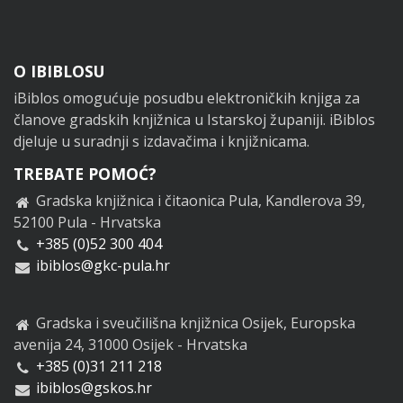
Footer
O IBIBLOSU
iBiblos omogućuje posudbu elektroničkih knjiga za
članove gradskih knjižnica u Istarskoj županiji. iBiblos
djeluje u suradnji s izdavačima i knjižnicama.
TREBATE POMOĆ?
Gradska knjižnica i čitaonica Pula, Kandlerova 39,
52100 Pula - Hrvatska
+385 (0)52 300 404
ibiblos@gkc-pula.hr
Gradska i sveučilišna knjižnica Osijek, Europska
avenija 24, 31000 Osijek - Hrvatska
+385 (0)31 211 218
ibiblos@gskos.hr