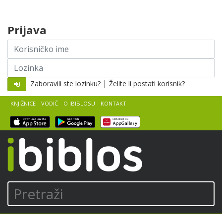
Skip to content
Prijava
Korisničko
ime
Lozinka
|
Zaboravili ste lozinku?
Želite li postati korisnik?
KNJIŽNICE
VODIČ
O IBIBLOSU
KONTAKT
iBiblos
Pretraži