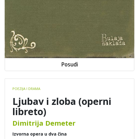
Posudi
Book
POEZIJA I DRAMA
details
Ljubav i zloba (operni
libreto)
Dimitrija Demeter
Izvorna opera u dva čina