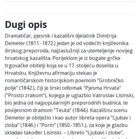
Dugi opis
Dramatičar, pjesnik i kazališni djelatnik Dimitrija
Demeter (1811.-1872.) jedan je od vodećih književnika
ilirskog preporoda, najzaslužniji za utemeljenje novijeg
hrvatskog kazališta. Porijeklom je iz bogate grčke
trgovačke obitelji koja se u 17. stoljeću doselila u
Hrvatsku. Književnu afirmaciju stekao je
romantičarskom historijskom poemom "Grobničko
polje" (1842.), čiji je lirski odlomak "Pjesma Hrvata"
("Prosto zrakom"), kojega je uglazbio Vatroslav Lisinski,
bio jedna od najpopularnijih preporodnih budnica, te
povijesnom dramom "Teuta" (1844.). Kazališnu scenu
Demeter je obilježio i kao autor libreta opera "Ljubav i
zloba" (1846.) i "Porin" (1850.-1851.), za koje je glazbu
skladao također Lisinski. – Libreto "Ljubavi i zlobe",