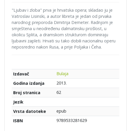
"Ljubav i zloba" prva je hrvatska opera; skladao ju je
Vatroslav Lisinski, a autor libreta je jedan od prvaka
narodnog preporoda Dimitrija Demeter. Radnjom je
smještena u neodređenu dalmatinsku prošlost, u
okolicu Splita, a dramskom strukturom dominiraju
ljubavni zapleti. Hrvati su tako dobili nacionalnu operu
neposredno nakon Rusa, a prije Poljaka i Čeha.
Bulaja
Izdavač
2013.
Godina izdanja
62
Broj stranica
Jezik
epub
Vrsta datoteke
9789533281629
ISBN