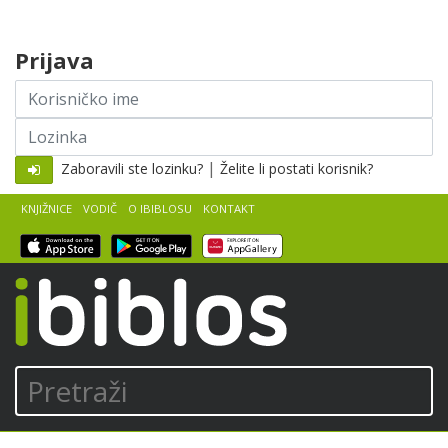
Skip to content
Prijava
Korisničko
ime
Lozinka
|
Zaboravili ste lozinku?
Želite li postati korisnik?
KNJIŽNICE
VODIČ
O IBIBLOSU
KONTAKT
iBiblos
Pretraži