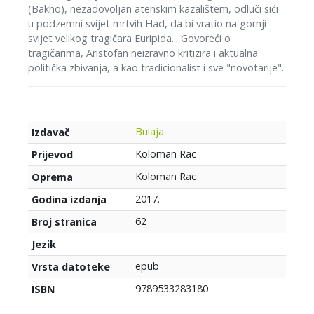
(Bakho), nezadovoljan atenskim kazalištem, odluči sići
u podzemni svijet mrtvih Had, da bi vratio na gornji
svijet velikog tragičara Euripida... Govoreći o
tragičarima, Aristofan neizravno kritizira i aktualna
politička zbivanja, a kao tradicionalist i sve "novotarije".
Bulaja
Izdavač
Koloman Rac
Prijevod
Koloman Rac
Oprema
2017.
Godina izdanja
62
Broj stranica
Jezik
epub
Vrsta datoteke
9789533283180
ISBN