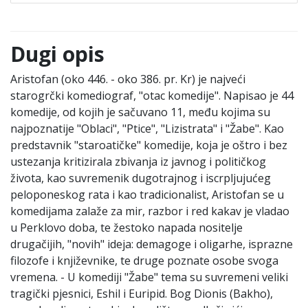
Dugi opis
Aristofan (oko 446. - oko 386. pr. Kr) je najveći
starogrčki komediograf, "otac komedije". Napisao je 44
komedije, od kojih je sačuvano 11, među kojima su
najpoznatije "Oblaci", "Ptice", "Lizistrata" i "Žabe". Kao
predstavnik "staroatičke" komedije, koja je oštro i bez
ustezanja kritizirala zbivanja iz javnog i političkog
života, kao suvremenik dugotrajnog i iscrpljujućeg
peloponeskog rata i kao tradicionalist, Aristofan se u
komedijama zalaže za mir, razbor i red kakav je vladao
u Perklovo doba, te žestoko napada nositelje
drugačijih, "novih" ideja: demagoge i oligarhe, isprazne
filozofe i književnike, te druge poznate osobe svoga
vremena. - U komediji "Žabe" tema su suvremeni veliki
tragički pjesnici, Eshil i Euripid. Bog Dionis (Bakho),