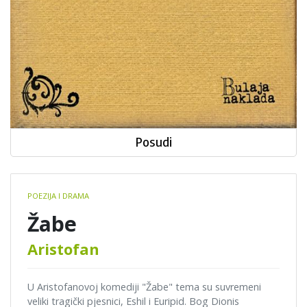
Posudi
Book
POEZIJA I DRAMA
details
Žabe
Aristofan
U Aristofanovoj komediji "Žabe" tema su suvremeni
veliki tragički pjesnici, Eshil i Euripid. Bog Dionis