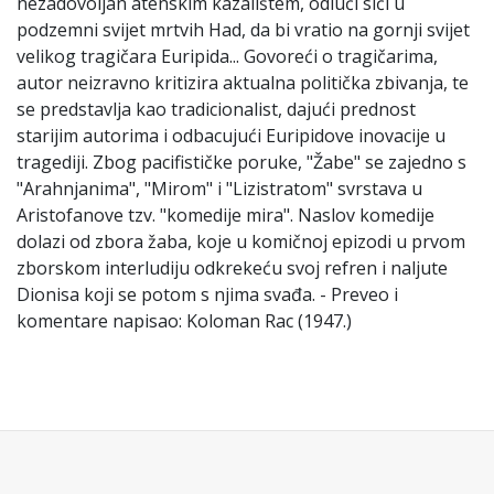
nezadovoljan atenskim kazalištem, odluči sići u
podzemni svijet mrtvih Had, da bi vratio na gornji svijet
velikog tragičara Euripida... Govoreći o tragičarima,
autor neizravno kritizira aktualna politička zbivanja, te
se predstavlja kao tradicionalist, dajući prednost
starijim autorima i odbacujući Euripidove inovacije u
tragediji. Zbog pacifističke poruke, "Žabe" se zajedno s
"Arahnjanima", "Mirom" i "Lizistratom" svrstava u
Aristofanove tzv. "komedije mira". Naslov komedije
dolazi od zbora žaba, koje u komičnoj epizodi u prvom
zborskom interludiju odkrekeću svoj refren i naljute
Dionisa koji se potom s njima svađa. - Preveo i
komentare napisao: Koloman Rac (1947.)