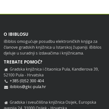
Footer
O IBIBLOSU
iBiblos omogućuje posudbu elektroničkih knjiga za
članove gradskih knjižnica u Istarskoj županiji. iBiblos
djeluje u suradnji s izdavačima i knjižnicama.
TREBATE POMOĆ?
Gradska knjižnica i čitaonica Pula, Kandlerova 39,
52100 Pula - Hrvatska
+385 (0)52 300 404
ibiblos@gkc-pula.hr
Gradska i sveučilišna knjižnica Osijek, Europska
avenija 24, 31000 Osijek - Hrvatska