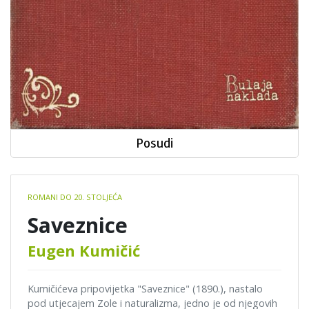
Posudi
Book
ROMANI DO 20. STOLJEĆA
details
Saveznice
Eugen Kumičić
Kumičićeva pripovijetka "Saveznice" (1890.), nastalo
pod utjecajem Zole i naturalizma, jedno je od njegovih