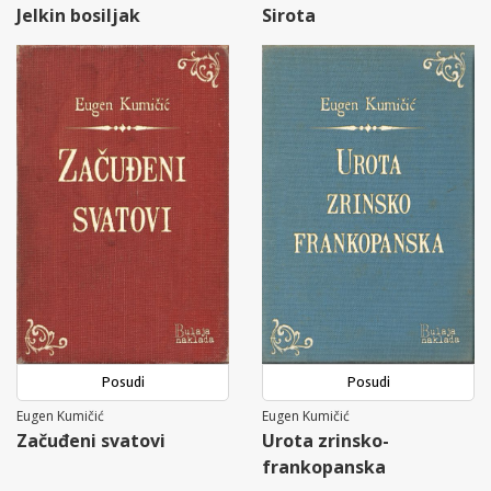
Jelkin bosiljak
Sirota
Posudi
Posudi
Eugen Kumičić
Eugen Kumičić
Začuđeni svatovi
Urota zrinsko-
frankopanska