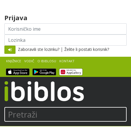
Skip to content
Prijava
Korisničko
ime
Lozinka
|
Zaboravili ste lozinku?
Želite li postati korisnik?
KNJIŽNICE
VODIČ
O IBIBLOSU
KONTAKT
iBiblos
Pretraži