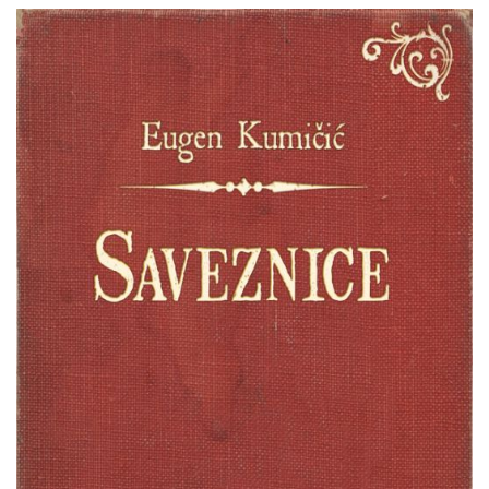
Eugen
Pretpregled
Kumičić
:
Saveznice