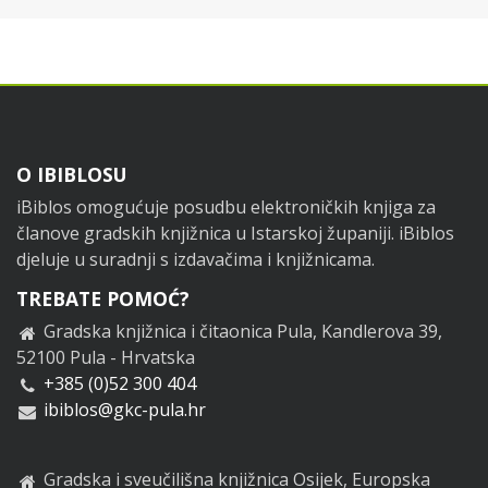
Footer
O IBIBLOSU
iBiblos omogućuje posudbu elektroničkih knjiga za
članove gradskih knjižnica u Istarskoj županiji. iBiblos
djeluje u suradnji s izdavačima i knjižnicama.
TREBATE POMOĆ?
Gradska knjižnica i čitaonica Pula, Kandlerova 39,
52100 Pula - Hrvatska
+385 (0)52 300 404
ibiblos@gkc-pula.hr
Gradska i sveučilišna knjižnica Osijek, Europska