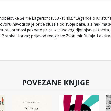
 nobelovke Selme Lagerlöf (1858.-1940.), "Legende o Kristu" 
ovoru navodi da je priče slušala od svoje bake, a s nekima se
ira i prenosi poznate priče iz Isusovog djetinjstva i života, t
: Branka Horvat; prijevod redigirao: Zvonimir Bulaja. Lektira
POVEZANE KNJIGE