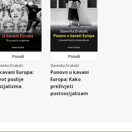
Posudi
Posudi
venka Drakulić
Slavenka Drakulić
kavani Europa:
Ponovo u kavani
vot poslije
Europa: Kako
cijalizma
preživjeti
postsocijalizam