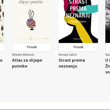
Posudi
Posudi
Mladen Blažević
Renata Salecl
Sla
ro
Atlas za slijepe
Strast prema
U 
putnike
neznanju
Ži
so