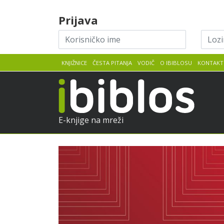
Skip to content
Prijava
Korisničko
Lozin
ime
KNJIŽNICE
ČESTA PITANJA
VODIČ
O IBIBLOSU
KONTAKT
iBib
E-knjige na mreži
Selma
Pretpregled
Lagerlöf
:
Legende
o