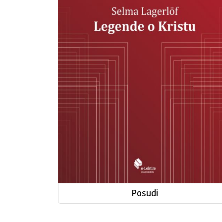
Kristu
Posudi