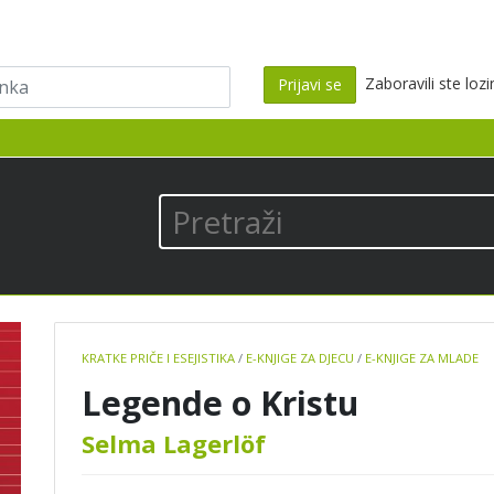
ka
Zaboravili ste loz
Prijavi se
los
Pretraži
Book
KRATKE PRIČE I ESEJISTIKA
/
E-KNJIGE ZA DJECU
/
E-KNJIGE ZA MLADE
details
Legende o Kristu
Selma Lagerlöf