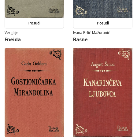
Posudi
Posudi
Vergilije
Ivana Brlić-Mažuranić
Eneida
Basne