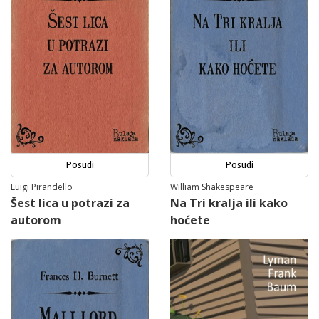
Posudi
Posudi
Luigi Pirandello
William Shakespeare
Šest lica u potrazi za
Na Tri kralja ili kako
autorom
hoćete