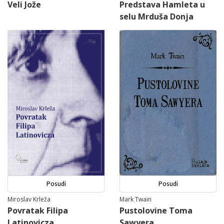
Veli Jože
Predstava Hamleta u
selu Mrduša Donja
Posudi
Posudi
Miroslav Krleža
Mark Twain
Povratak Filipa
Pustolovine Toma
Latinovicza
Sawyera