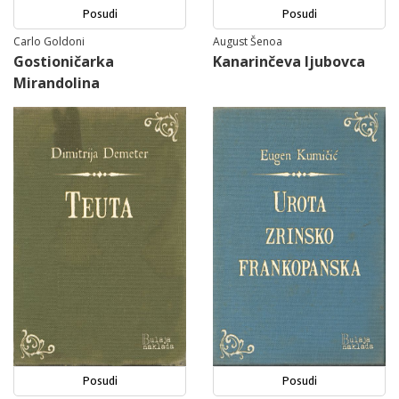
Posudi
Posudi
Carlo Goldoni
August Šenoa
Gostioničarka
Kanarinčeva ljubovca
Mirandolina
Posudi
Posudi