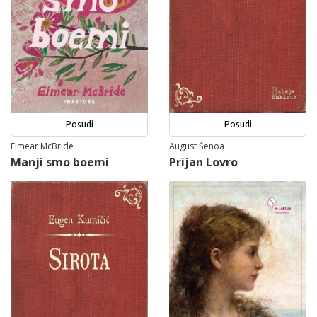
Posudi
Posudi
Eimear McBride
August Šenoa
Manji smo boemi
Prijan Lovro