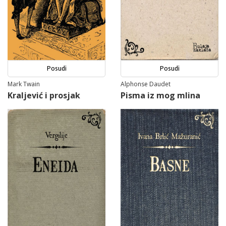
Posudi
Posudi
Mark Twain
Alphonse Daudet
Kraljević i prosjak
Pisma iz mog mlina