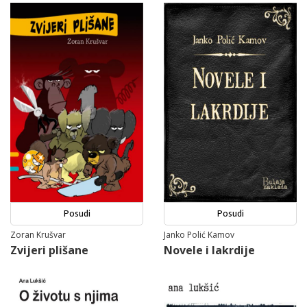
Posudi
Posudi
Zoran Krušvar
Janko Polić Kamov
Zvijeri plišane
Novele i lakrdije