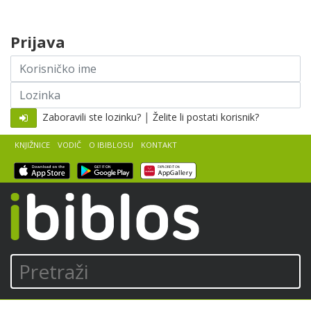
Skip to content
Prijava
Korisničko
ime
Lozinka
|
Zaboravili ste lozinku?
Želite li postati korisnik?
KNJIŽNICE
VODIČ
O IBIBLOSU
KONTAKT
iBiblos
Pretraži