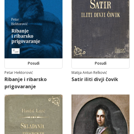
Posudi
Posudi
Petar Hektorović
Matija Antun Relković
Ribanje i ribarsko
Satir iliti divji čovik
prigovaranje