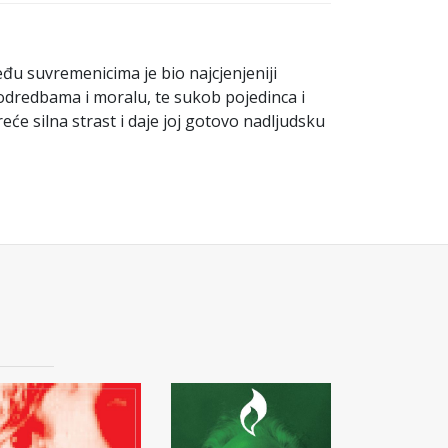
među suvremenicima je bio najcjenjeniji
 odredbama i moralu, te sukob pojedinca i
eće silna strast i daje joj gotovo nadljudsku