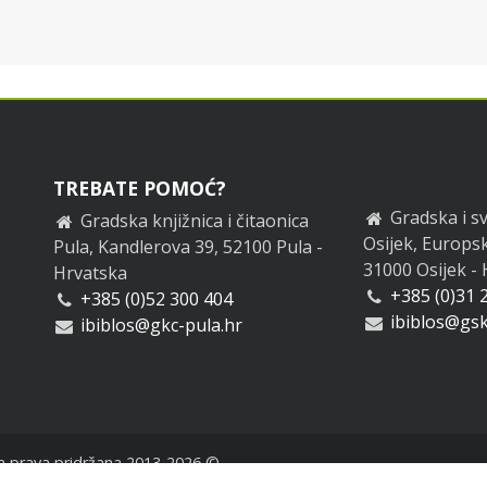
TREBATE POMOĆ?
Gradska i sv
Gradska knjižnica i čitaonica
Osijek, Europsk
Pula, Kandlerova 39, 52100 Pula -
31000 Osijek -
Hrvatska
+385 (0)31 
+385 (0)52 300 404
ibiblos@gsk
ibiblos@gkc-pula.hr
a prava pridržana 2013-2026 ©