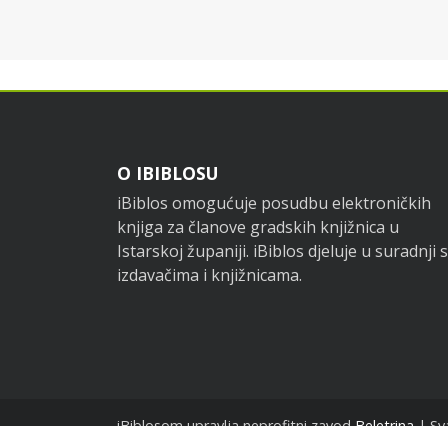
Footer
O IBIBLOSU
iBiblos omogućuje posudbu elektroničkih
knjiga za članove gradskih knjižnica u
Istarskoj županiji. iBiblos djeluje u suradnji s
izdavačima i knjižnicama.
iBiblosom upravlja neprofitni zavod
Beletrina
| Sv