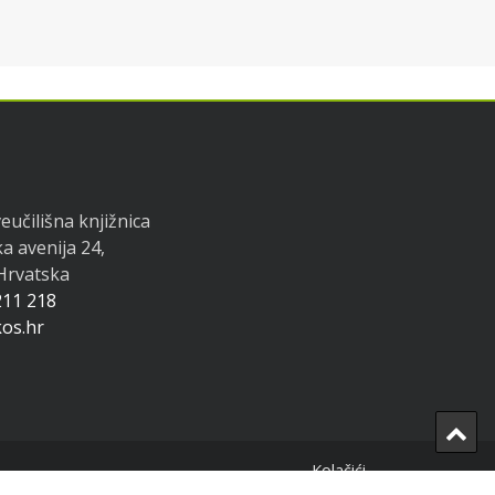
eučilišna knjižnica
a avenija 24,
 Hrvatska
211 218
os.hr
Ba
to
Kolačići