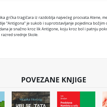
velika grčka tragičara iz razdoblja najvećeg procvata Atene, 
ije "Antigona" je sukob i suprotstavljanje pojedinca božjim
 dana je snažno kroz lik Antigone, koju kroz bol i patnju pokr
 razred srednje škole.
POVEZANE KNJIGE