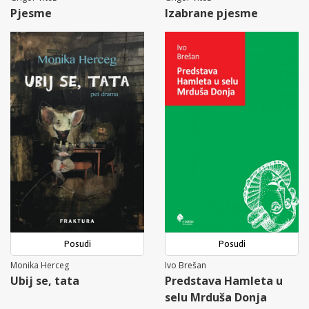
Pjesme
Izabrane pjesme
Posudi
Posudi
Monika Herceg
Ivo Brešan
Ubij se, tata
Predstava Hamleta u
selu Mrduša Donja