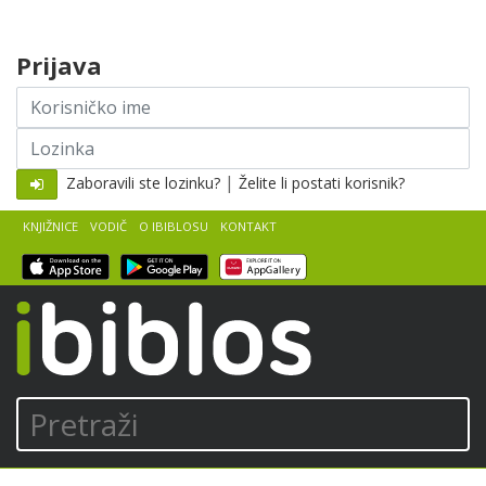
Skip to content
Prijava
Korisničko
ime
Lozinka
|
Zaboravili ste lozinku?
Želite li postati korisnik?
KNJIŽNICE
VODIČ
O IBIBLOSU
KONTAKT
iBiblos
Pretraži