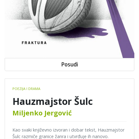
Posudi
Book
POEZIJA I DRAMA
details
Hauzmajstor Šulc
Miljenko Jergović
Kao svaki književno izvoran i dobar tekst, Hauzmajstor
Šulc razmiče granice žanra i utvrđuje ih nanovo.