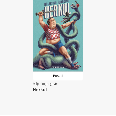
Posudi
Miljenko Jergović
Herkul