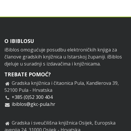
Footer
O IBIBLOSU
iBiblos omogućuje posudbu elektroničkih knjiga za
članove gradskih knjižnica u Istarskoj županiji. iBiblos
djeluje u suradnji s izdavačima i knjižnicama.
TREBATE POMOĆ?
Gradska knjižnica i čitaonica Pula, Kandlerova 39,
52100 Pula - Hrvatska
+385 (0)52 300 404
ibiblos@gkc-pula.hr
Gradska i sveučilišna knjižnica Osijek, Europska
avenija 24, 31000 Osijek - Hrvatska