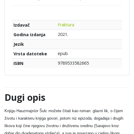
Fraktura
Izdavač
2021.
Godina izdanja
Jezik
epub
Vrsta datoteke
9789533582665
ISBN
Dugi opis
Knjigu Hauzmajstor Šulc možete čitati kao roman: glavni lik, o čijem
životu i karakteru knjiga govori, potom niz epizoda, događaja i drugih
likova koji čine njegovu životnu i društvenu sredinu (Sarajevo kroz
dobar dio dvadesetoga stoljeća), a sve je povezano u cjelinu likom