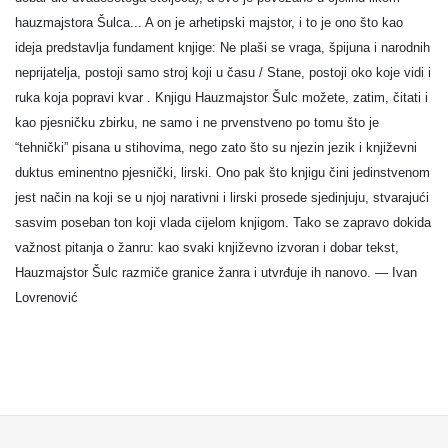
hauzmajstora Šulca... A on je arhetipski majstor, i to je ono što kao
ideja predstavlja fundament knjige: Ne plaši se vraga, špijuna i narodnih
neprijatelja, postoji samo stroj koji u času / Stane, postoji oko koje vidi i
ruka koja popravi kvar . Knjigu Hauzmajstor Šulc možete, zatim, čitati i
kao pjesničku zbirku, ne samo i ne prvenstveno po tomu što je
“tehnički” pisana u stihovima, nego zato što su njezin jezik i književni
duktus eminentno pjesnički, lirski. Ono pak što knjigu čini jedinstvenom
jest način na koji se u njoj narativni i lirski prosede sjedinjuju, stvarajući
sasvim poseban ton koji vlada cijelom knjigom. Tako se zapravo dokida
važnost pitanja o žanru: kao svaki književno izvoran i dobar tekst,
Hauzmajstor Šulc razmiče granice žanra i utvrđuje ih nanovo. — Ivan
Lovrenović