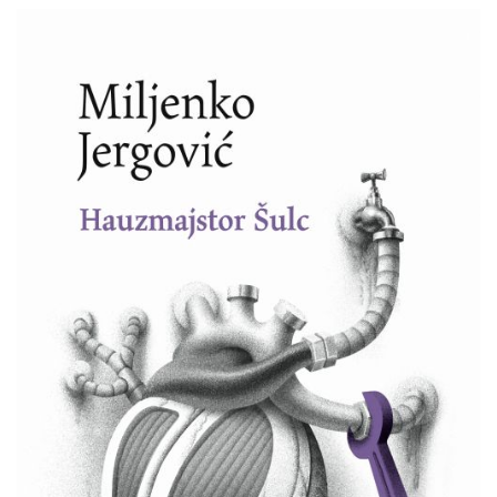
Miljenko
Pretpregled
Jergović
:
Hauzmajstor
Šulc