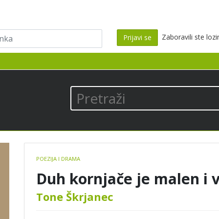
ka
Zaboravili ste loz
Prijavi se
los
Pretraži
Book
POEZIJA I DRAMA
details
Duh kornjače je malen i v
Tone Škrjanec