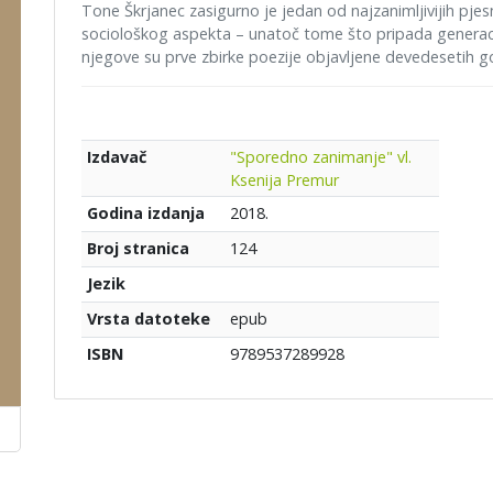
Tone Škrjanec zasigurno je jedan od najzanimljivijih pjesni
sociološkog aspekta – unatoč tome što pripada generaci
njegove su prve zbirke poezije objavljene devedesetih g
"Sporedno zanimanje" vl.
Izdavač
Ksenija Premur
2018.
Godina izdanja
124
Broj stranica
Jezik
epub
Vrsta datoteke
9789537289928
ISBN