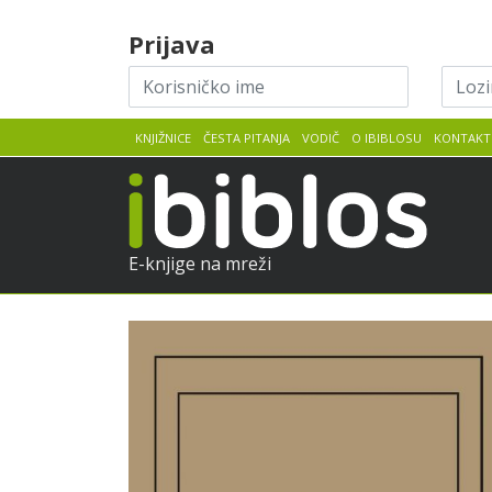
Skip to content
Prijava
Korisničko
Lozin
ime
KNJIŽNICE
ČESTA PITANJA
VODIČ
O IBIBLOSU
KONTAKT
iBib
E-knjige na mreži
Tone
Pretpregled
Škrjanec
:
Duh
kornjače