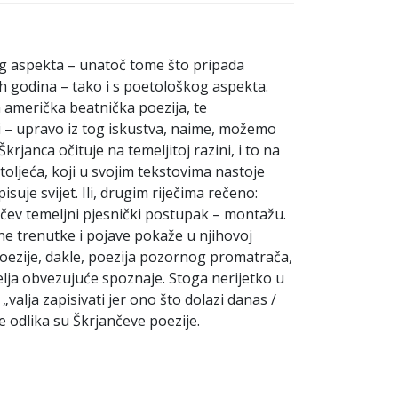
kog aspekta – unatoč tome što pripada
h godina – tako i s poetološkog aspekta.
la američka beatnička poezija, te
ni – upravo iz tog iskustva, naime, možemo
rjanca očituje na temeljitoj razini, i to na
toljeća, koji u svojim tekstovima nastoje
isuje svijet. Ili, drugim riječima rečeno:
jančev temeljni pjesnički postupak – montažu.
tne trenutke i pojave pokaže u njihovoj
e poezije, dakle, poezija pozornog promatrača,
telja obvezujuće spoznaje. Stoga nerijetko u
„valja zapisivati jer ono što dolazi danas /
e odlika su Škrjančeve poezije.