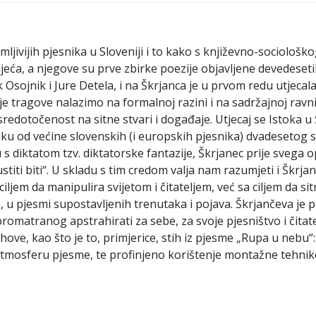
ljivijih pjesnika u Sloveniji i to kako s književno-sociološ
jeća, a njegove su prve zbirke poezije objavljene devedeseti
k Osojnik i Jure Detela, i na Škrjanca je u prvom redu utjeca
je tragove nalazimo na formalnoj razini i na sadržajnoj rav
edotočenost na sitne stvari i događaje. Utjecaj se Istoka u Šk
liku od većine slovenskih (i europskih pjesnika) dvadesetog s
du s diktatom tzv. diktatorske fantazije, Škrjanec prije svega op
ustiti biti“. U skladu s tim credom valja nam razumjeti i Škr
ljem da manipulira svijetom i čitateljem, već sa ciljem da si
gih, u pjesmi supostavljenih trenutaka i pojava. Škrjančeva j
 promatranog apstrahirati za sebe, za svoje pjesništvo i čita
ove, kao što je to, primjerice, stih iz pjesme „Rupa u nebu“: 
j i atmosferu pjesme, te profinjeno korištenje montažne tehnik