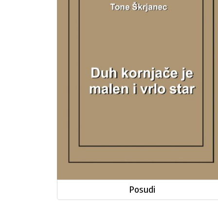
je
malen
i
vrlo
star
Posudi