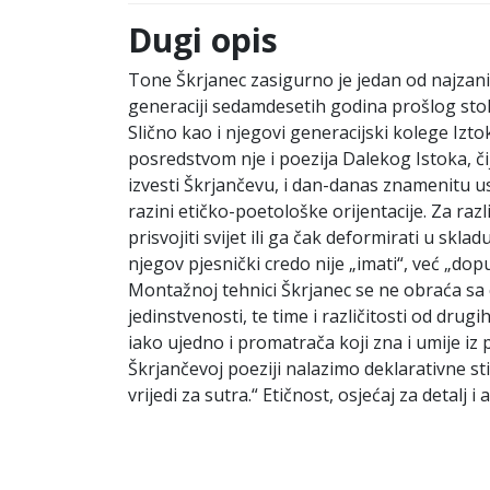
Dugi opis
Tone Škrjanec zasigurno je jedan od najzanim
generaciji sedamdesetih godina prošlog stol
Slično kao i njegovi generacijski kolege Izto
posredstvom nje i poezija Dalekog Istoka, či
izvesti Škrjančevu, i dan-danas znamenitu usr
razini etičko-poetološke orijentacije. Za raz
prisvojiti svijet ili ga čak deformirati u skla
njegov pjesnički credo nije „imati“, već „dop
Montažnoj tehnici Škrjanec se ne obraća sa ci
jedinstvenosti, te time i različitosti od dru
iako ujedno i promatrača koji zna i umije iz
Škrjančevoj poeziji nalazimo deklarativne stih
vrijedi za sutra.“ Etičnost, osjećaj za detal