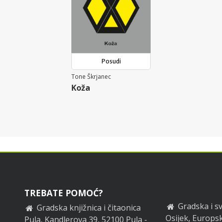
Posudi
Tone Škrjanec
Koža
TREBATE POMOĆ?
Gradska i sv
Gradska knjižnica i čitaonica
Osijek, Europsk
Pula, Kandlerova 39, 52100 Pula -