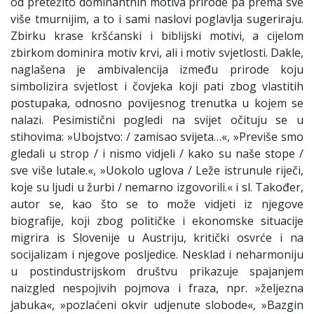
od pretežito dominantnih motiva prirode pa prema sve
više tmurnijim, a to i sami naslovi poglavlja sugeriraju.
Zbirku krase kršćanski i biblijski motivi, a cijelom
zbirkom dominira motiv krvi, ali i motiv svjetlosti. Dakle,
naglašena je ambivalencija između prirode koju
simbolizira svjetlost i čovjeka koji pati zbog vlastitih
postupaka, odnosno povijesnog trenutka u kojem se
nalazi. Pesimistični pogledi na svijet očituju se u
stihovima: »Ubojstvo: / zamisao svijeta…«, »Previše smo
gledali u strop / i nismo vidjeli / kako su naše stope /
sve više lutale.«, »Uokolo uglova / Leže istrunule riječi,
koje su ljudi u žurbi / nemarno izgovorili.« i sl. Također,
autor se, kao što se to može vidjeti iz njegove
biografije, koji zbog političke i ekonomske situacije
migrira is Slovenije u Austriju, kritički osvrće i na
socijalizam i njegove posljedice. Nesklad i neharmoniju
u postindustrijskom društvu prikazuje spajanjem
naizgled nespojivih pojmova i fraza, npr. »željezna
jabuka«, »pozlaćeni okvir udjenute slobode«, »Bazgin