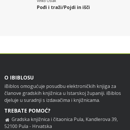
Vinko Ošlak
Pođi i traži/Pojdi in išči
Footer
O IBIBLOSU
iBiblos omogućuje posudbu elektroničkih knjiga za
članove gradskih knjižnica u Istarskoj županiji. iBiblos
djeluje u suradnji s izdavačima i knjižnicama.
TREBATE POMOĆ?
Gradska knjižnica i čitaonica Pula, Kandlerova 39,
52100 Pula - Hrvatska