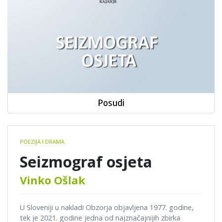
Posudi
Book
POEZIJA I DRAMA
details
Seizmograf osjeta
Vinko Ošlak
U Sloveniji u nakladi Obzorja objavljena 1977. godine,
tek je 2021. godine jedna od najznačajnijih zbirka