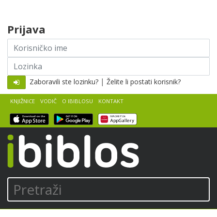
Skip to content
Prijava
Korisničko
ime
Lozinka
|
Zaboravili ste lozinku?
Želite li postati korisnik?
KNJIŽNICE
VODIČ
O IBIBLOSU
KONTAKT
iBiblos
Pretraži