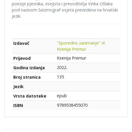
poezije pjesnika, esejista i prevoditelja Vinka Ošlaka
pod nazivom Seizmograf osjeta prevedena na hrvatski
jezik.
"Sporedno zanimanje" vl.
Izdavač
Ksenija Premur
Ksenija Premur
Prijevod
2022.
Godina izdanja
135
Broj stranica
Jezik
epub
Vrsta datoteke
9789538455070
ISBN