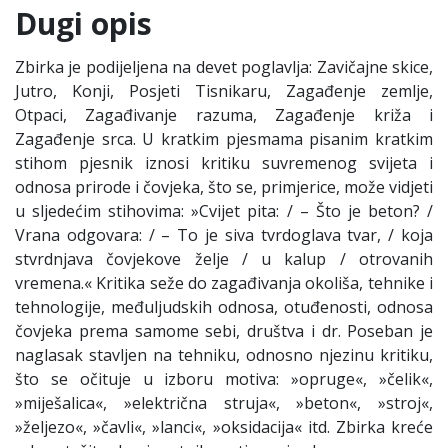
Dugi opis
Zbirka je podijeljena na devet poglavlja: Zavičajne skice,
Jutro, Konji, Posjeti Tisnikaru, Zagađenje zemlje,
Otpaci, Zagađivanje razuma, Zagađenje križa i
Zagađenje srca. U kratkim pjesmama pisanim kratkim
stihom pjesnik iznosi kritiku suvremenog svijeta i
odnosa prirode i čovjeka, što se, primjerice, može vidjeti
u sljedećim stihovima: »Cvijet pita: / – Što je beton? /
Vrana odgovara: / – To je siva tvrdoglava tvar, / koja
stvrdnjava čovjekove želje / u kalup / otrovanih
vremena.« Kritika seže do zagađivanja okoliša, tehnike i
tehnologije, međuljudskih odnosa, otuđenosti, odnosa
čovjeka prema samome sebi, društva i dr. Poseban je
naglasak stavljen na tehniku, odnosno njezinu kritiku,
što se očituje u izboru motiva: »opruge«, »čelik«,
»miješalica«, »električna struja«, »beton«, »stroj«,
»željezo«, »čavli«, »lanci«, »oksidacija« itd. Zbirka kreće