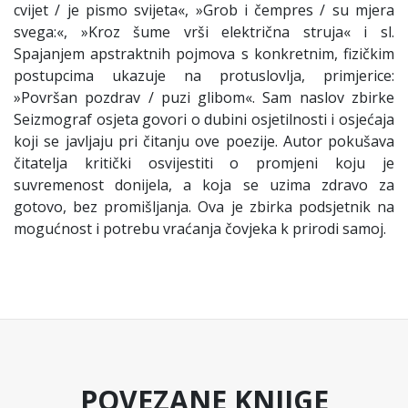
cvijet / je pismo svijeta«, »Grob i čempres / su mjera
svega:«, »Kroz šume vrši električna struja« i sl.
Spajanjem apstraktnih pojmova s konkretnim, fizičkim
postupcima ukazuje na protuslovlja, primjerice:
»Površan pozdrav / puzi glibom«. Sam naslov zbirke
Seizmograf osjeta govori o dubini osjetilnosti i osjećaja
koji se javljaju pri čitanju ove poezije. Autor pokušava
čitatelja kritički osvijestiti o promjeni koju je
suvremenost donijela, a koja se uzima zdravo za
gotovo, bez promišljanja. Ova je zbirka podsjetnik na
mogućnost i potrebu vraćanja čovjeka k prirodi samoj.
POVEZANE KNJIGE