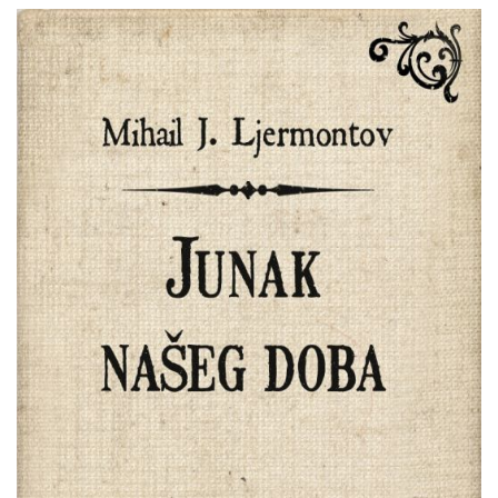
Mihail
Pretpregled
Jurjevič
Ljermontov
:
Junak
našeg
doba