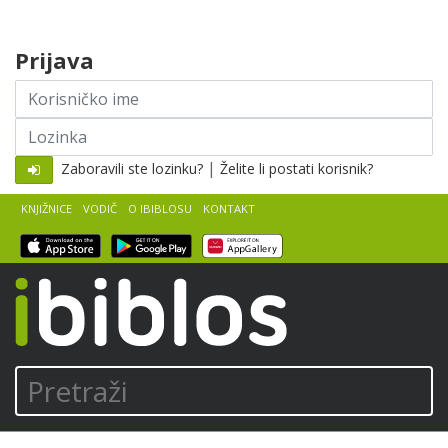
Skip to content
Prijava
Korisničko
ime
Lozinka
|
Zaboravili ste lozinku?
Želite li postati korisnik?
KNJIŽNICE
VODIČ
O IBIBLOSU
KONTAKT
iBiblos
Pretraži