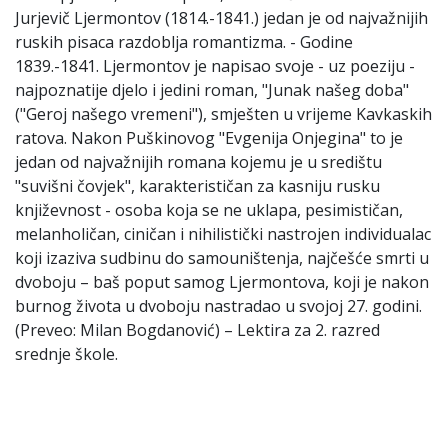
Jurjevič Ljermontov (1814.-1841.) jedan je od najvažnijih
ruskih pisaca razdoblja romantizma. - Godine
1839.-1841. Ljermontov je napisao svoje - uz poeziju -
najpoznatije djelo i jedini roman, "Junak našeg doba"
("Geroj našego vremeni"), smješten u vrijeme Kavkaskih
ratova. Nakon Puškinovog "Evgenija Onjegina" to je
jedan od najvažnijih romana kojemu je u središtu
"suvišni čovjek", karakterističan za kasniju rusku
književnost - osoba koja se ne uklapa, pesimističan,
melanholičan, ciničan i nihilistički nastrojen individualac
koji izaziva sudbinu do samouništenja, najčešće smrti u
dvoboju – baš poput samog Ljermontova, koji je nakon
burnog života u dvoboju nastradao u svojoj 27. godini.
(Preveo: Milan Bogdanović) – Lektira za 2. razred
srednje škole.