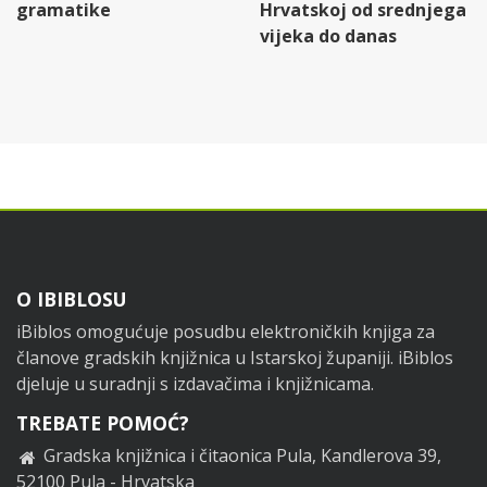
gramatike
Hrvatskoj od srednjega
vijeka do danas
Footer
O IBIBLOSU
iBiblos omogućuje posudbu elektroničkih knjiga za
članove gradskih knjižnica u Istarskoj županiji. iBiblos
djeluje u suradnji s izdavačima i knjižnicama.
TREBATE POMOĆ?
Gradska knjižnica i čitaonica Pula, Kandlerova 39,
52100 Pula - Hrvatska