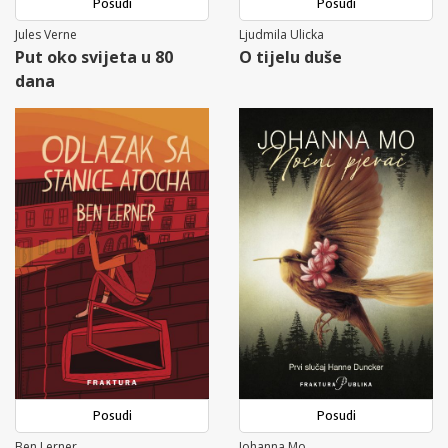
Posudi
Posudi
Jules Verne
Ljudmila Ulicka
Put oko svijeta u 80
O tijelu duše
dana
Posudi
Posudi
Ben Lerner
Johanna Mo