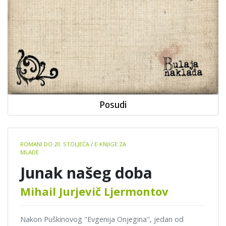
Posudi
Book
ROMANI DO 20. STOLJEĆA
/
E-KNJIGE ZA
details
MLADE
Junak našeg doba
Mihail Jurjevič Ljermontov
Nakon Puškinovog "Evgenija Onjegina", jedan od