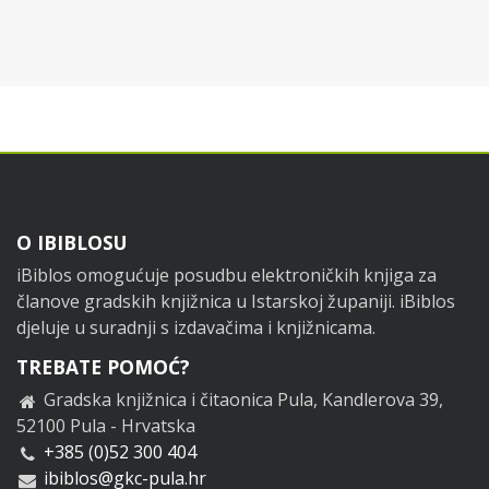
Footer
O IBIBLOSU
iBiblos omogućuje posudbu elektroničkih knjiga za
članove gradskih knjižnica u Istarskoj županiji. iBiblos
djeluje u suradnji s izdavačima i knjižnicama.
TREBATE POMOĆ?
Gradska knjižnica i čitaonica Pula, Kandlerova 39,
52100 Pula - Hrvatska
+385 (0)52 300 404
ibiblos@gkc-pula.hr