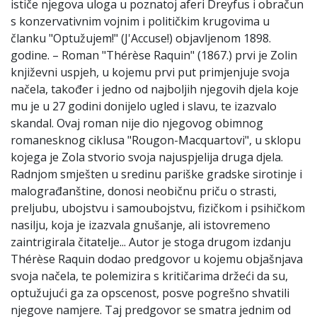
ističe njegova uloga u poznatoj aferi Dreyfus i obračun
s konzervativnim vojnim i političkim krugovima u
članku "Optužujem!" (J'Accuse!) objavljenom 1898.
godine. – Roman "Thérèse Raquin" (1867.) prvi je Zolin
književni uspjeh, u kojemu prvi put primjenjuje svoja
načela, također i jedno od najboljih njegovih djela koje
mu je u 27 godini donijelo ugled i slavu, te izazvalo
skandal. Ovaj roman nije dio njegovog obimnog
romanesknog ciklusa "Rougon-Macquartovi", u sklopu
kojega je Zola stvorio svoja najuspjelija druga djela.
Radnjom smješten u sredinu pariške gradske sirotinje i
malograđanštine, donosi neobičnu priču o strasti,
preljubu, ubojstvu i samoubojstvu, fizičkom i psihičkom
nasilju, koja je izazvala gnušanje, ali istovremeno
zaintrigirala čitatelje... Autor je stoga drugom izdanju
Thérèse Raquin dodao predgovor u kojemu objašnjava
svoja načela, te polemizira s kritičarima držeći da su,
optužujući ga za opscenost, posve pogrešno shvatili
njegove namjere. Taj predgovor se smatra jednim od