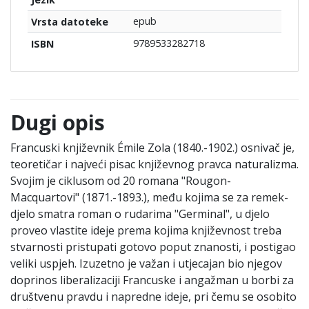
epub
Vrsta datoteke
9789533282718
ISBN
Dugi opis
Francuski književnik Émile Zola (1840.-1902.) osnivač je,
teoretičar i najveći pisac književnog pravca naturalizma.
Svojim je ciklusom od 20 romana "Rougon-
Macquartovi" (1871.-1893.), među kojima se za remek-
djelo smatra roman o rudarima "Germinal", u djelo
proveo vlastite ideje prema kojima književnost treba
stvarnosti pristupati gotovo poput znanosti, i postigao
veliki uspjeh. Izuzetno je važan i utjecajan bio njegov
doprinos liberalizaciji Francuske i angažman u borbi za
društvenu pravdu i napredne ideje, pri čemu se osobito