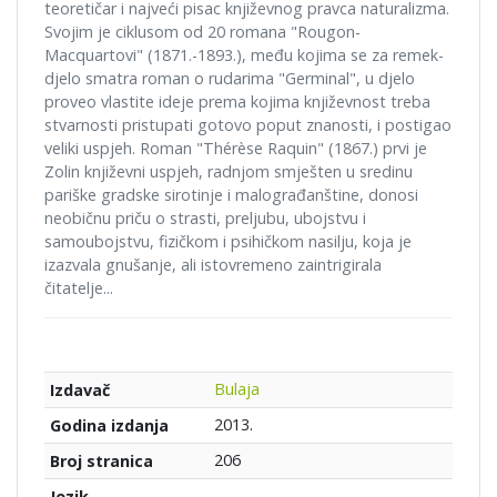
teoretičar i najveći pisac književnog pravca naturalizma.
Svojim je ciklusom od 20 romana "Rougon-
Macquartovi" (1871.-1893.), među kojima se za remek-
djelo smatra roman o rudarima "Germinal", u djelo
proveo vlastite ideje prema kojima književnost treba
stvarnosti pristupati gotovo poput znanosti, i postigao
veliki uspjeh. Roman "Thérèse Raquin" (1867.) prvi je
Zolin književni uspjeh, radnjom smješten u sredinu
pariške gradske sirotinje i malograđanštine, donosi
neobičnu priču o strasti, preljubu, ubojstvu i
samoubojstvu, fizičkom i psihičkom nasilju, koja je
izazvala gnušanje, ali istovremeno zaintrigirala
čitatelje...
Bulaja
Izdavač
2013.
Godina izdanja
206
Broj stranica
Jezik