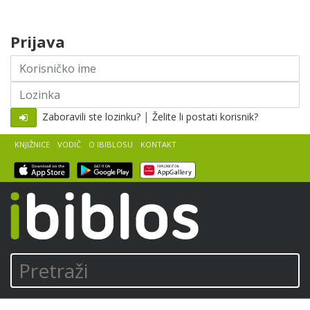
Skip to content
Prijava
Korisničko
ime
Lozinka
|
Zaboravili ste lozinku?
Želite li postati korisnik?
KNJIŽNICE
VODIČ
O IBIBLOSU
KONTAKT
iBiblos
Pretraži