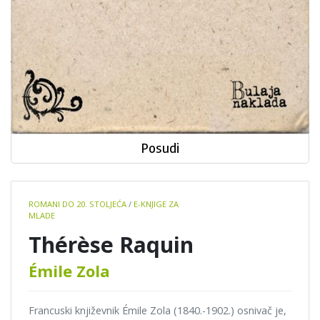
Posudi
Book
ROMANI DO 20. STOLJEĆA
/
E-KNJIGE ZA
details
MLADE
Thérèse Raquin
Émile Zola
Francuski književnik Émile Zola (1840.-1902.) osnivač je,