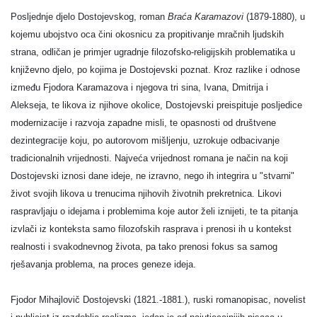
Posljednje djelo Dostojevskog, roman
Braća Karamazovi
(1879-1880), u
kojemu ubojstvo oca čini okosnicu za propitivanje mračnih ljudskih
strana, odličan je primjer ugradnje filozofsko-religijskih problematika u
književno djelo, po kojima je Dostojevski poznat. Kroz razlike i odnose
između Fjodora Karamazova i njegova tri sina, Ivana, Dmitrija i
Alekseja, te likova iz njihove okolice, Dostojevski preispituje posljedice
modernizacije i razvoja zapadne misli, te opasnosti od društvene
dezintegracije koju, po autorovom mišljenju, uzrokuje odbacivanje
tradicionalnih vrijednosti. Najveća vrijednost romana je način na koji
Dostojevski iznosi dane ideje, ne izravno, nego ih integrira u "stvarni"
život svojih likova u trenucima njihovih životnih prekretnica. Likovi
raspravljaju o idejama i problemima koje autor želi iznijeti, te ta pitanja
izvlači iz konteksta samo filozofskih rasprava i prenosi ih u kontekst
realnosti i svakodnevnog života, pa tako prenosi fokus sa samog
rješavanja problema, na proces geneze ideja.
Fjodor Mihajlovič Dostojevski (1821.-1881.), ruski romanopisac, novelist