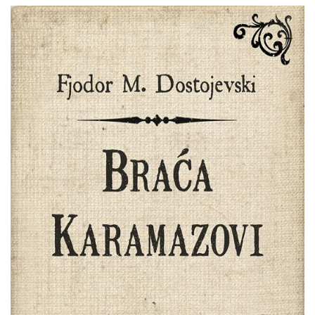
Fjodor
Pretpregled
Mihajlovič
Dostojevski
:
Braća
Karamazovi