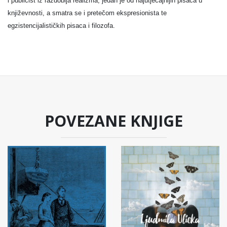
i publicist iz razdoblja realizma, jedan je od najutjecajnijih pisaca u
književnosti, a smatra se i pretečom ekspresionista te
egzistencijalističkih pisaca i filozofa.
POVEZANE KNJIGE