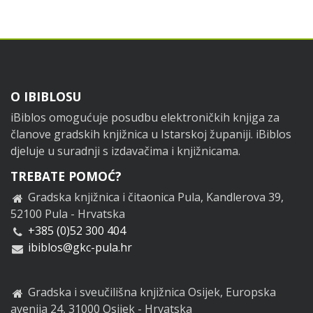
Footer
O IBIBLOSU
iBiblos omogućuje posudbu elektroničkih knjiga za
članove gradskih knjižnica u Istarskoj županiji. iBiblos
djeluje u suradnji s izdavačima i knjižnicama.
TREBATE POMOĆ?
Gradska knjižnica i čitaonica Pula, Kandlerova 39,
52100 Pula - Hrvatska
+385 (0)52 300 404
ibiblos@gkc-pula.hr
Gradska i sveučilišna knjižnica Osijek, Europska
avenija 24, 31000 Osijek - Hrvatska