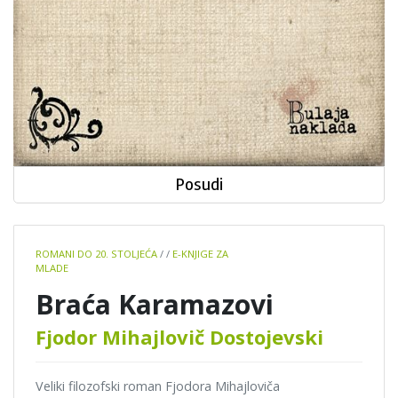
Posudi
Book
ROMANI DO 20. STOLJEĆA
/
/
E-KNJIGE ZA
details
MLADE
Braća Karamazovi
Fjodor Mihajlovič Dostojevski
Veliki filozofski roman Fjodora Mihajloviča