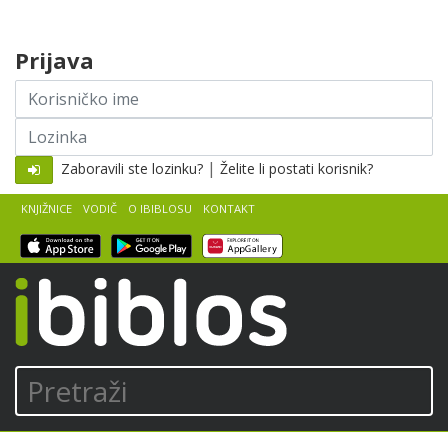
Skip to content
Prijava
Korisničko
ime
Lozinka
|
Zaboravili ste lozinku?
Želite li postati korisnik?
KNJIŽNICE
VODIČ
O IBIBLOSU
KONTAKT
iBiblos
Pretraži