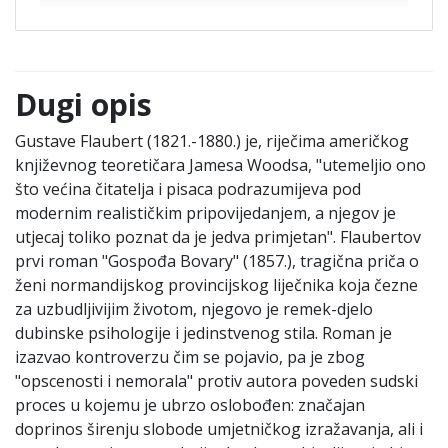
Dugi opis
Gustave Flaubert (1821.-1880.) je, riječima američkog
književnog teoretičara Jamesa Woodsa, "utemeljio ono
što većina čitatelja i pisaca podrazumijeva pod
modernim realističkim pripovijedanjem, a njegov je
utjecaj toliko poznat da je jedva primjetan". Flaubertov
prvi roman "Gospođa Bovary" (1857.), tragična priča o
ženi normandijskog provincijskog liječnika koja čezne
za uzbudljivijim životom, njegovo je remek-djelo
dubinske psihologije i jedinstvenog stila. Roman je
izazvao kontroverzu čim se pojavio, pa je zbog
"opscenosti i nemorala" protiv autora poveden sudski
proces u kojemu je ubrzo oslobođen: značajan
doprinos širenju slobode umjetničkog izražavanja, ali i