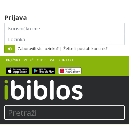
Skip to content
Prijava
Korisničko
ime
Lozinka
|
Zaboravili ste lozinku?
Želite li postati korisnik?
KNJIŽNICE
VODIČ
O IBIBLOSU
KONTAKT
iBiblos
Pretraži