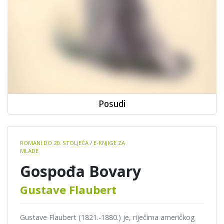
Posudi
Book
ROMANI DO 20. STOLJEĆA
/
E-KNJIGE ZA
details
MLADE
Gospođa Bovary
Gustave Flaubert
Gustave Flaubert (1821.-1880.) je, riječima američkog