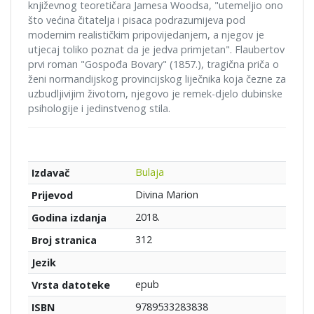
književnog teoretičara Jamesa Woodsa, "utemeljio ono
što većina čitatelja i pisaca podrazumijeva pod
modernim realističkim pripovijedanjem, a njegov je
utjecaj toliko poznat da je jedva primjetan". Flaubertov
prvi roman "Gospođa Bovary" (1857.), tragična priča o
ženi normandijskog provincijskog liječnika koja čezne za
uzbudljivijim životom, njegovo je remek-djelo dubinske
psihologije i jedinstvenog stila.
Bulaja
Izdavač
Divina Marion
Prijevod
2018.
Godina izdanja
312
Broj stranica
Jezik
epub
Vrsta datoteke
9789533283838
ISBN