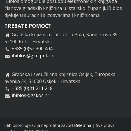
iBiblos omogućuje posudbu elektroničkih knjiga za
članove gradskih knjižnica u Istarskoj županiji. iBiblos
djeluje u suradnji s izdavačima i knjižnicama.
TREBATE POMOĆ?
Gradska knjižnica i čitaonica Pula, Kandlerova 39,
52100 Pula - Hrvatska
+385 (0)52 300 404
ibiblos@gkc-pula.hr
Gradska i sveučilišna knjižnica Osijek, Europska
avenija 24, 31000 Osijek - Hrvatska
+385 (0)31 211 218
ibiblos@gskos.hr
iBiblosom upravlja neprofitni zavod
Beletrina
| Sva prava