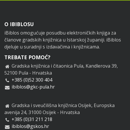
Footer
O IBIBLOSU
iBiblos omogućuje posudbu elektroničkih knjiga za
članove gradskih knjižnica u Istarskoj županiji. iBiblos
djeluje u suradnji s izdavačima i knjižnicama.
TREBATE POMOĆ?
Gradska knjižnica i čitaonica Pula, Kandlerova 39,
52100 Pula - Hrvatska
+385 (0)52 300 404
ibiblos@gkc-pula.hr
Gradska i sveučilišna knjižnica Osijek, Europska
avenija 24, 31000 Osijek - Hrvatska
+385 (0)31 211 218
ibiblos@gskos.hr