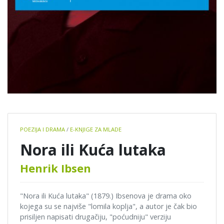
Book
POEZIJA I DRAMA
/
E-KNJIGE ZA MLADE
details
Nora ili Kuća lutaka
Henrik Ibsen
"Nora ili Kuća lutaka" (1879.) Ibsenova je drama oko
kojega su se najviše "lomila koplja", a autor je čak bio
prisiljen napisati drugačiju, "poćudniju" verziju