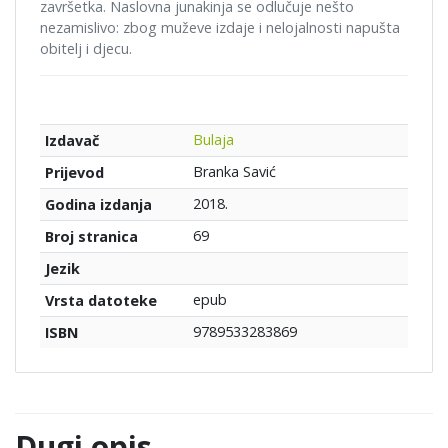
završetka. Naslovna junakinja se odlučuje nešto
nezamislivo: zbog muževe izdaje i nelojalnosti napušta
obitelj i djecu.
Bulaja
Izdavač
Branka Savić
Prijevod
2018.
Godina izdanja
69
Broj stranica
Jezik
epub
Vrsta datoteke
9789533283869
ISBN
Dugi opis