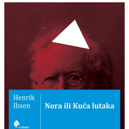
Henrik
Pretpregled
Ibsen
:
Nora
ili
Kuća
lutaka