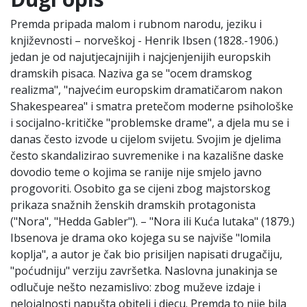
Premda pripada malom i rubnom narodu, jeziku i
književnosti – norveškoj - Henrik Ibsen (1828.-1906.)
jedan je od najutjecajnijih i najcjenjenijih europskih
dramskih pisaca. Naziva ga se "ocem dramskog
realizma", "najvećim europskim dramatičarom nakon
Shakespearea" i smatra pretečom moderne psihološke
i socijalno-kritičke "problemske drame", a djela mu se i
danas često izvode u cijelom svijetu. Svojim je djelima
često skandalizirao suvremenike i na kazališne daske
dovodio teme o kojima se ranije nije smjelo javno
progovoriti. Osobito ga se cijeni zbog majstorskog
prikaza snažnih ženskih dramskih protagonista
("Nora", "Hedda Gabler"). – "Nora ili Kuća lutaka" (1879.)
Ibsenova je drama oko kojega su se najviše "lomila
koplja", a autor je čak bio prisiljen napisati drugačiju,
"poćudniju" verziju završetka. Naslovna junakinja se
odlučuje nešto nezamislivo: zbog muževe izdaje i
nelojalnosti napušta obitelj i djecu. Premda to nije bila