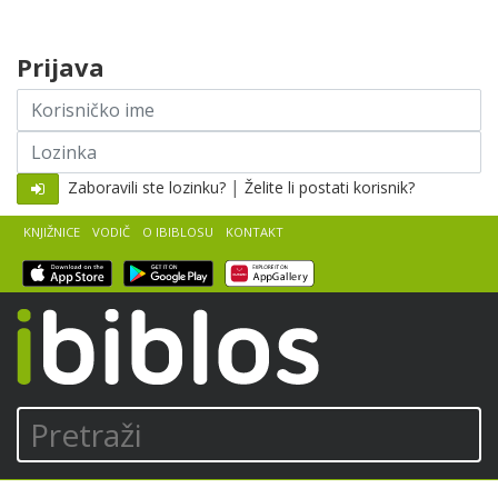
Skip to content
Prijava
Korisničko
ime
Lozinka
|
Zaboravili ste lozinku?
Želite li postati korisnik?
KNJIŽNICE
VODIČ
O IBIBLOSU
KONTAKT
iBiblos
Pretraži