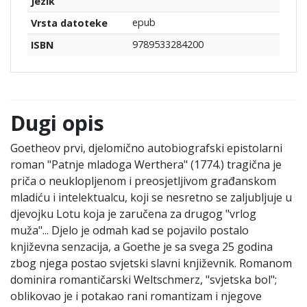
Jezik
epub
Vrsta datoteke
9789533284200
ISBN
Dugi opis
Goetheov prvi, djelomično autobiografski epistolarni
roman "Patnje mladoga Werthera" (1774.) tragična je
priča o neuklopljenom i preosjetljivom građanskom
mladiću i intelektualcu, koji se nesretno se zaljubljuje u
djevojku Lotu koja je zaručena za drugog "vrlog
muža"... Djelo je odmah kad se pojavilo postalo
književna senzacija, a Goethe je sa svega 25 godina
zbog njega postao svjetski slavni književnik. Romanom
dominira romantičarski Weltschmerz, "svjetska bol";
oblikovao je i potakao rani romantizam i njegove