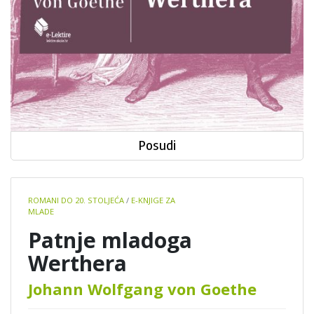
Posudi
Book
ROMANI DO 20. STOLJEĆA
/
E-KNJIGE ZA
details
MLADE
Patnje mladoga
Werthera
Johann Wolfgang von Goethe