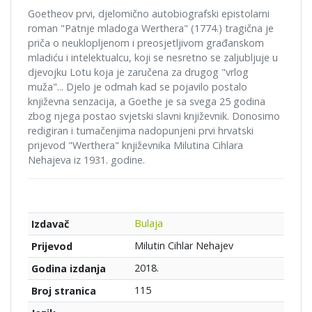
Goetheov prvi, djelomično autobiografski epistolarni
roman "Patnje mladoga Werthera" (1774.) tragična je
priča o neuklopljenom i preosjetljivom građanskom
mladiću i intelektualcu, koji se nesretno se zaljubljuje u
djevojku Lotu koja je zaručena za drugog "vrlog
muža"... Djelo je odmah kad se pojavilo postalo
književna senzacija, a Goethe je sa svega 25 godina
zbog njega postao svjetski slavni književnik. Donosimo
redigiran i tumačenjima nadopunjeni prvi hrvatski
prijevod "Werthera" književnika Milutina Cihlara
Nehajeva iz 1931. godine.
Bulaja
Izdavač
Milutin Cihlar Nehajev
Prijevod
2018.
Godina izdanja
115
Broj stranica