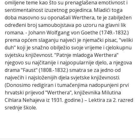
omiljene teme kao što su prenaglašena emotivnost i
sentimentalnost izuzetnog pojedinca. Mladići toga
doba masovno su oponašali Werthera, te je zabilježen
određeni broj samoubojstava po uzoru na glavni lik
romana. - Johann Wolfgang von Goethe (1749.-1832.)
prema općem slaganju najveći je njemački pisac, "veliki
duh" koji je snažno obilježio svoje vrijeme i cjelokupnu
svjetsku književnost. "Patnje mladoga Werthera"
njegovo su najčitanije i najpopularnije djelo, a njegova
drama "Faust" (1808.-1832.) smatra se za jedno od
najvećih i najsloženijih djela svjetske književnosti.
(Donosimo redigiran i tumačenjima nadopunjeni prvi
hrvatski prijevod "Werthera", književnika Milutina
Cihlara Nehajeva iz 1931. godine.) – Lektira za 2. razred
srednje škole.