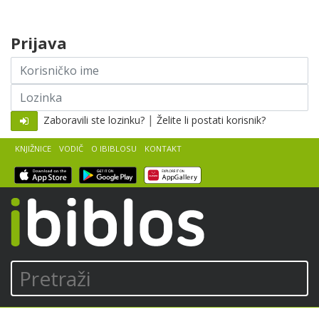
Skip to content
Prijava
Korisničko
ime
Lozinka
|
Zaboravili ste lozinku?
Želite li postati korisnik?
KNJIŽNICE
VODIČ
O IBIBLOSU
KONTAKT
iBiblos
Pretraži