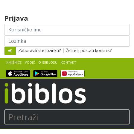
Skip to content
Prijava
Korisničko
ime
Lozinka
|
Zaboravili ste lozinku?
Želite li postati korisnik?
KNJIŽNICE
VODIČ
O IBIBLOSU
KONTAKT
iBiblos
Pretraži