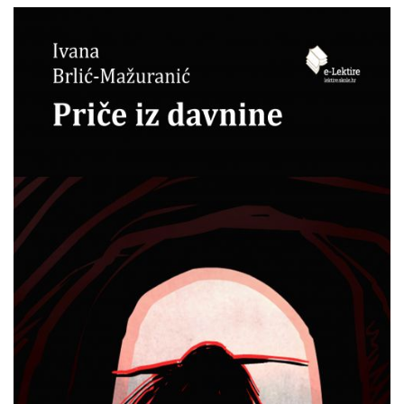
Ivana
Pretpregled
Brlić-
Mažuranić
:
Priče
iz
davnine