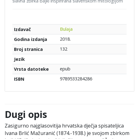
slavna zbirka bajki inspirirana slavenskom mitologijom
Bulaja
Izdavač
2018.
Godina izdanja
132
Broj stranica
Jezik
epub
Vrsta datoteke
9789533284286
ISBN
Dugi opis
Zasigurno najglasovitija hrvatska dječja spisateljica
Ivana Brlić Mažuranić (1874.-1938.) je svojom zbirkom