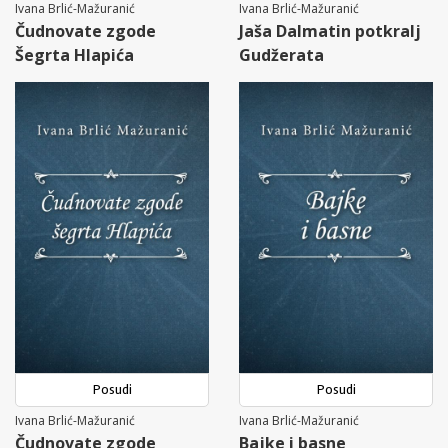
Ivana Brlić-Mažuranić
Ivana Brlić-Mažuranić
Čudnovate zgode
Jaša Dalmatin potkralj
Šegrta Hlapića
Gudžerata
Posudi
Posudi
Ivana Brlić-Mažuranić
Ivana Brlić-Mažuranić
Čudnovate zgode
Bajke i basne