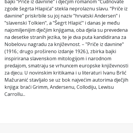
bajki "Priče iz davnine" i dječjim romanom "Čudnovate
zgode šegrta Hlapića" stekla neprolaznu slavu. "Priče iz
davnine" priskrbile su joj naziv "hrvatski Andersen" i
"slavenski Tolkien", a "Šegrt Hlapić" i danas je među
najomiljenijim dječjim knjigama, oba djela su prevedena
na desetke stranih jezika, te je dva puta kandidirana za
Nobelovu nagradu za književnost. – "Priče iz davnine"
(1916.; drugo prošireno izdanje 1926.), zbirka bajki
inspirirana slavenskom mitologijom i narodnom
predajom, smatraju se vrhuncem europske književnosti
za djecu. U novinskim kritikama i u literaturi Ivanu Brlić
Mažuranić stavljalo se uz bok najvećim autorima dječjih
knjiga: braći Grimm, Andersenu, Collodiju, Lewisu
Carrollu...