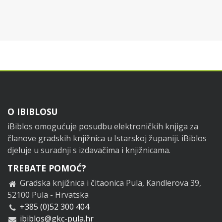
Footer
O IBIBLOSU
iBiblos omogućuje posudbu elektroničkih knjiga za
članove gradskih knjižnica u Istarskoj županiji. iBiblos
djeluje u suradnji s izdavačima i knjižnicama.
TREBATE POMOĆ?
Gradska knjižnica i čitaonica Pula, Kandlerova 39,
52100 Pula - Hrvatska
+385 (0)52 300 404
ibiblos@gkc-pula.hr