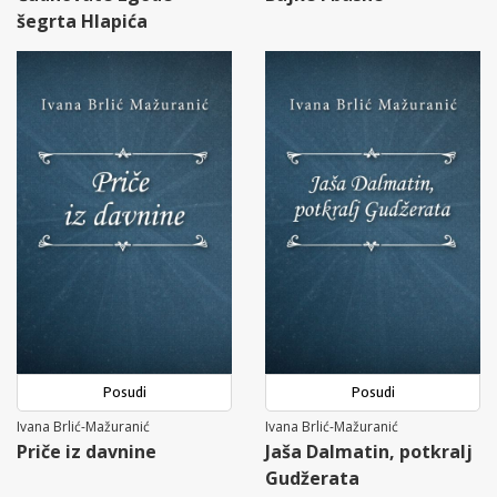
šegrta Hlapića
Posudi
Posudi
Ivana Brlić-Mažuranić
Ivana Brlić-Mažuranić
Priče iz davnine
Jaša Dalmatin, potkralj
Gudžerata